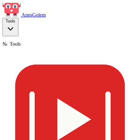
Apps
Golem
Tools
№
Tools