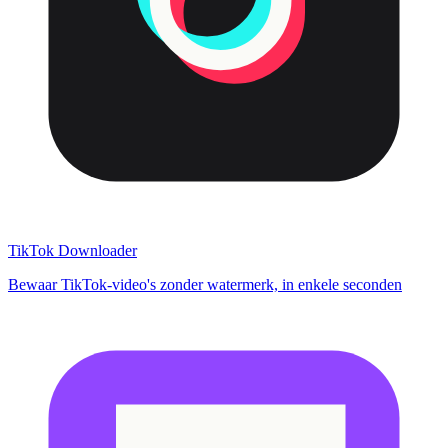
TikTok Downloader
Bewaar TikTok-video's zonder watermerk, in enkele seconden