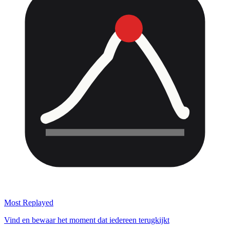
Most Replayed
Vind en bewaar het moment dat iedereen terugkijkt