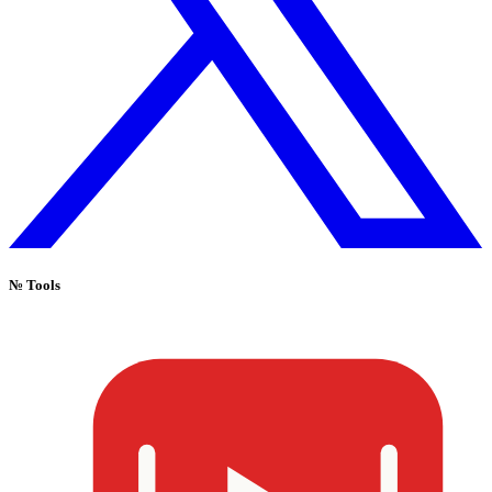
№
Tools