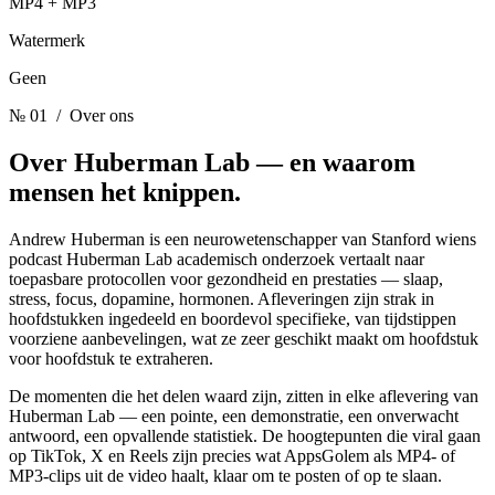
MP4 + MP3
Watermerk
Geen
№ 01
/ Over ons
Over Huberman Lab —
en waarom
mensen het knippen.
Andrew Huberman is een neurowetenschapper van Stanford wiens
podcast Huberman Lab academisch onderzoek vertaalt naar
toepasbare protocollen voor gezondheid en prestaties — slaap,
stress, focus, dopamine, hormonen. Afleveringen zijn strak in
hoofdstukken ingedeeld en boordevol specifieke, van tijdstippen
voorziene aanbevelingen, wat ze zeer geschikt maakt om hoofdstuk
voor hoofdstuk te extraheren.
De momenten die het delen waard zijn, zitten in elke aflevering van
Huberman Lab — een pointe, een demonstratie, een onverwacht
antwoord, een opvallende statistiek. De hoogtepunten die viral gaan
op TikTok, X en Reels zijn precies wat AppsGolem als MP4- of
MP3-clips uit de video haalt, klaar om te posten of op te slaan.