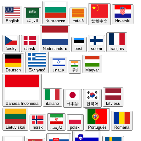
English
العربيّة
български
català
Hrvatski
繁體中文
česky
dansk
Nederlands
●
eesti
suomi
français
Deutsch
Ελληνικά
עברית
हिंदी
Magyar
Bahasa Indonesia
italiano
latviešu
日本語
한국어
Lietuviškai
norsk
فارسی
polski
Português
Română