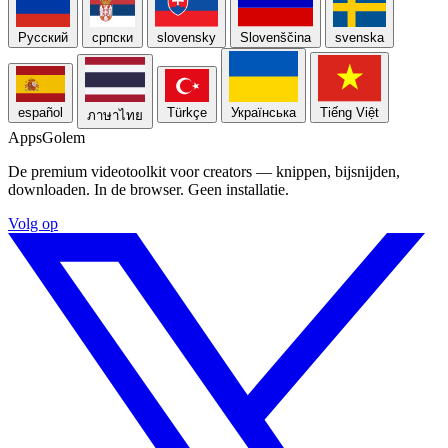
Русский
српски
slovensky
Slovenščina
svenska
español
Türkçe
Українська
Tiếng Việt
ภาษาไทย
Apps
Golem
De premium videotoolkit voor creators — knippen, bijsnijden,
downloaden. In de browser. Geen installatie.
Volg op