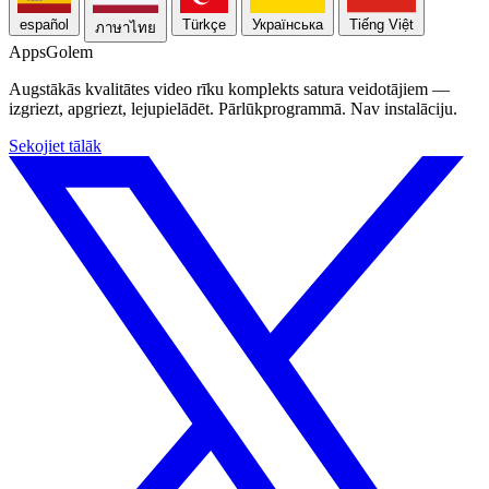
español
Türkçe
Українська
Tiếng Việt
ภาษาไทย
Apps
Golem
Augstākās kvalitātes video rīku komplekts satura veidotājiem —
izgriezt, apgriezt, lejupielādēt. Pārlūkprogrammā. Nav instalāciju.
Sekojiet tālāk