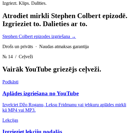
Izgriezt. Klips. Dalīties.
Atrodiet mirkli Stephen Colbert epizodē.
Izgrieziet to. Dalieties ar to.
Stephen Colbert epizodes izgriešana
→
Drošs un privāts · Naudas atmaksas garantija
№ 14
/ Ceļveži
Vairāk YouTube griezējs
ceļveži.
Podkāsti
Aplādes izgriešana no YouTube
Izvelciet Džo Roganu, Leksu Fridmanu vai jebkuru aplādes mirkli
kā MP4 vai MP3.
Lekcijas
Izgrieziet lekciju nodaļās