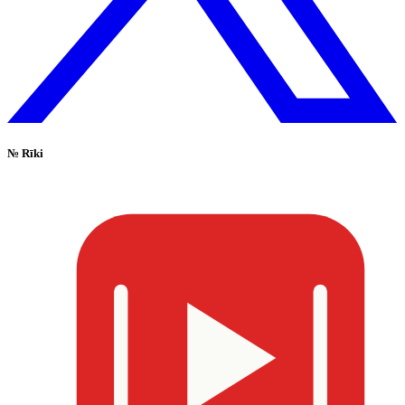
№
Rīki