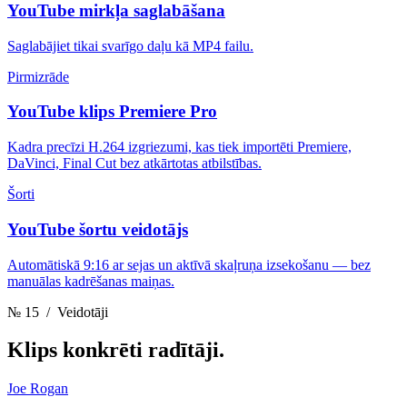
YouTube mirkļa saglabāšana
Saglabājiet tikai svarīgo daļu kā MP4 failu.
Pirmizrāde
YouTube klips Premiere Pro
Kadra precīzi H.264 izgriezumi, kas tiek importēti Premiere,
DaVinci, Final Cut bez atkārtotas atbilstības.
Šorti
YouTube šortu veidotājs
Automātiskā 9:16 ar sejas un aktīvā skaļruņa izsekošanu — bez
manuālas kadrēšanas maiņas.
№ 15
/ Veidotāji
Klips
konkrēti radītāji.
Joe Rogan