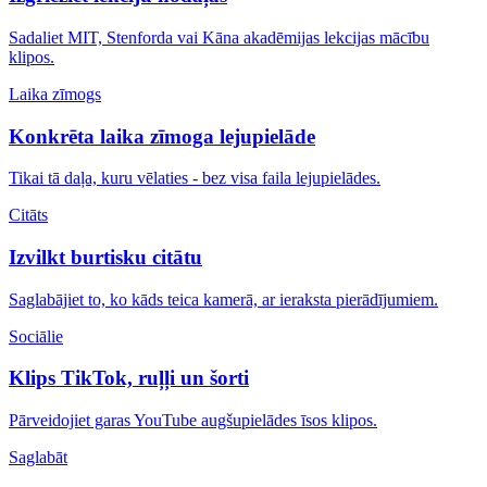
Sadaliet MIT, Stenforda vai Kāna akadēmijas lekcijas mācību
klipos.
Laika zīmogs
Konkrēta laika zīmoga lejupielāde
Tikai tā daļa, kuru vēlaties - bez visa faila lejupielādes.
Citāts
Izvilkt burtisku citātu
Saglabājiet to, ko kāds teica kamerā, ar ieraksta pierādījumiem.
Sociālie
Klips TikTok, ruļļi un šorti
Pārveidojiet garas YouTube augšupielādes īsos klipos.
Saglabāt