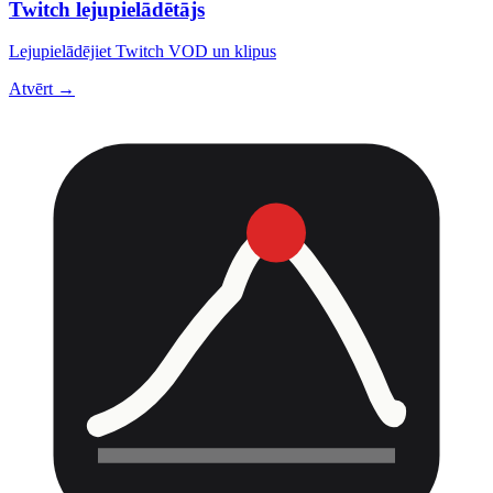
Twitch lejupielādētājs
Lejupielādējiet Twitch VOD un klipus
Atvērt →