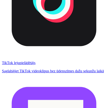
TikTok lejupielādētājs
Saglabājiet TikTok videoklipus bez ūdenszīmes dažu sekunžu laikā