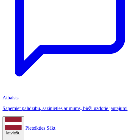
Atbalsts
Saņemiet palīdzību, sazinieties ar mums, bieži uzdotie jautājumi
Pieteikties
Sākt
latviešu