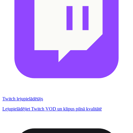
Twitch lejupielādētājs
Lejupielādējiet Twitch VOD un klipus pilnā kvalitātē