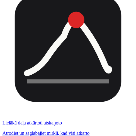
Lielākā daļa atkārtoti atskaņoto
Atrodiet un saglabājiet mirkli, kad visi atkārto