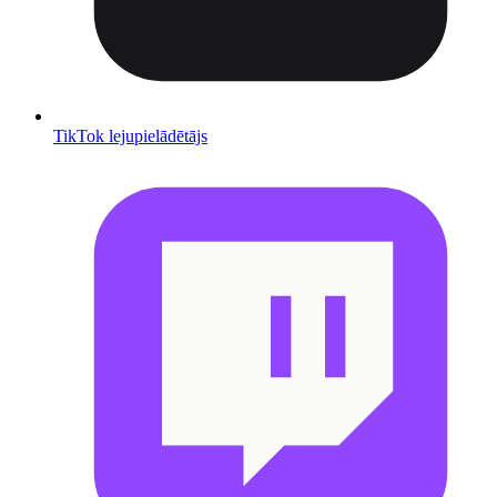
TikTok lejupielādētājs