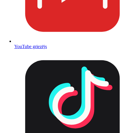
YouTube griezējs