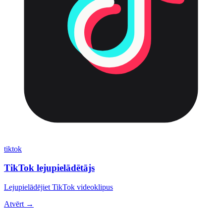
tiktok
TikTok lejupielādētājs
Lejupielādējiet TikTok videoklipus
Atvērt →