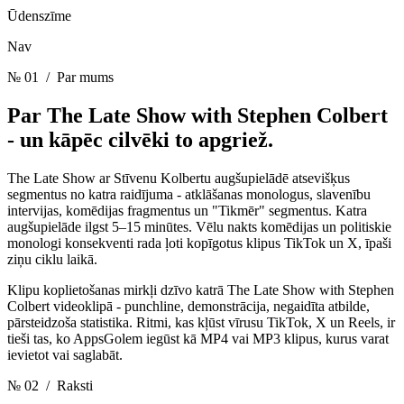
Ūdenszīme
Nav
№ 01
/ Par mums
Par The Late Show with Stephen Colbert
-
un kāpēc cilvēki to apgriež.
The Late Show ar Stīvenu Kolbertu augšupielādē atsevišķus
segmentus no katra raidījuma - atklāšanas monologus, slavenību
intervijas, komēdijas fragmentus un "Tikmēr" segmentus. Katra
augšupielāde ilgst 5–15 minūtes. Vēlu nakts komēdijas un politiskie
monologi konsekventi rada ļoti kopīgotus klipus TikTok un X, īpaši
ziņu ciklu laikā.
Klipu koplietošanas mirkļi dzīvo katrā The Late Show with Stephen
Colbert videoklipā - punchline, demonstrācija, negaidīta atbilde,
pārsteidzoša statistika. Ritmi, kas kļūst vīrusu TikTok, X un Reels, ir
tieši tas, ko AppsGolem iegūst kā MP4 vai MP3 klipus, kurus varat
ievietot vai saglabāt.
№ 02
/ Raksti