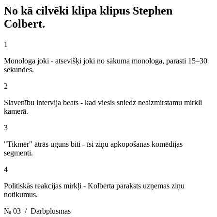
No kā cilvēki klipa klipus
Stephen
Colbert.
1
Monologa joki - atsevišķi joki no sākuma monologa, parasti 15–30
sekundes.
2
Slavenību intervija beats - kad viesis sniedz neaizmirstamu mirkli
kamerā.
3
"Tikmēr" ātrās uguns biti - īsi ziņu apkopošanas komēdijas
segmenti.
4
Politiskās reakcijas mirkļi - Kolberta paraksts uzņemas ziņu
notikumus.
№ 03
/ Darbplūsmas