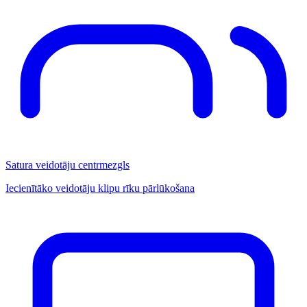
Satura veidotāju centrmezgls
Iecienītāko veidotāju klipu rīku pārlūkošana