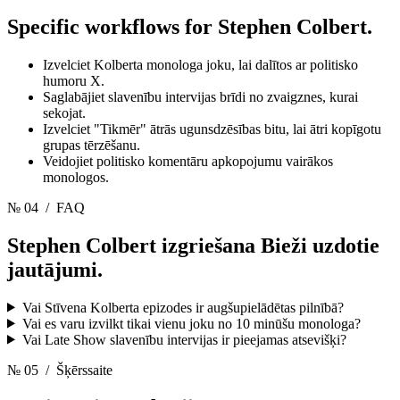
Specific workflows for
Stephen Colbert.
Izvelciet Kolberta monologa joku, lai dalītos ar politisko
humoru X.
Saglabājiet slavenību intervijas brīdi no zvaigznes, kurai
sekojat.
Izvelciet "Tikmēr" ātrās ugunsdzēsības bitu, lai ātri kopīgotu
grupas tērzēšanu.
Veidojiet politisko komentāru apkopojumu vairākos
monologos.
№ 04
/ FAQ
Stephen Colbert izgriešana
Bieži uzdotie
jautājumi.
Vai Stīvena Kolberta epizodes ir augšupielādētas pilnībā?
Vai es varu izvilkt tikai vienu joku no 10 minūšu monologa?
Vai Late Show slavenību intervijas ir pieejamas atsevišķi?
№ 05
/ Šķērssaite