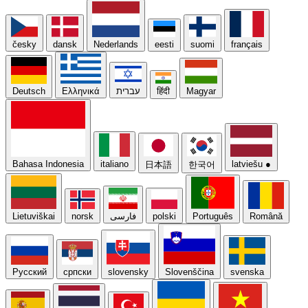
česky
dansk
Nederlands
eesti
suomi
français
Deutsch
Ελληνικά
עברית
हिंदी
Magyar
Bahasa Indonesia
italiano
latviešu
●
日本語
한국어
Lietuviškai
norsk
فارسی
polski
Português
Română
Русский
српски
slovensky
Slovenščina
svenska