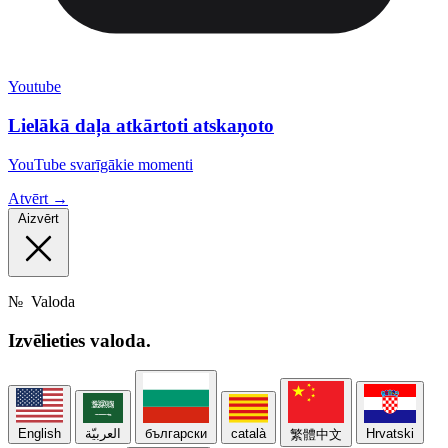
Youtube
Lielākā daļa atkārtoti atskaņoto
YouTube svarīgākie momenti
Atvērt →
Aizvērt
№
Valoda
Izvēlieties
valoda.
English
العربيّة
български
català
Hrvatski
繁體中文