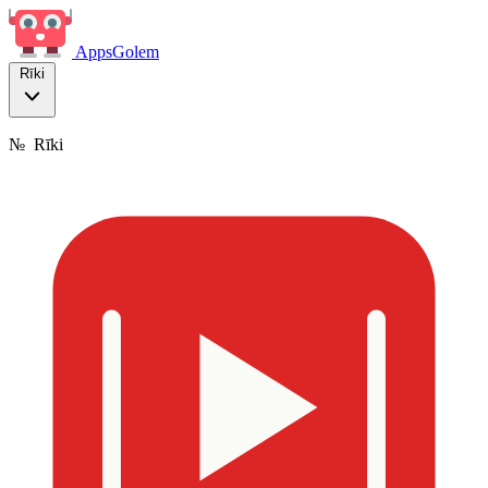
Apps
Golem
Rīki
№
Rīki