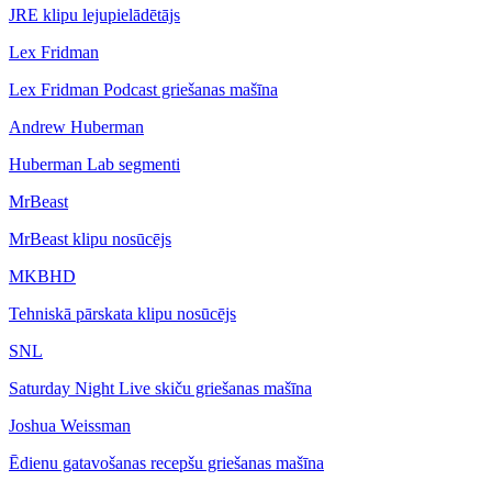
JRE klipu lejupielādētājs
Lex Fridman
Lex Fridman Podcast griešanas mašīna
Andrew Huberman
Huberman Lab segmenti
MrBeast
MrBeast klipu nosūcējs
MKBHD
Tehniskā pārskata klipu nosūcējs
SNL
Saturday Night Live skiču griešanas mašīna
Joshua Weissman
Ēdienu gatavošanas recepšu griešanas mašīna