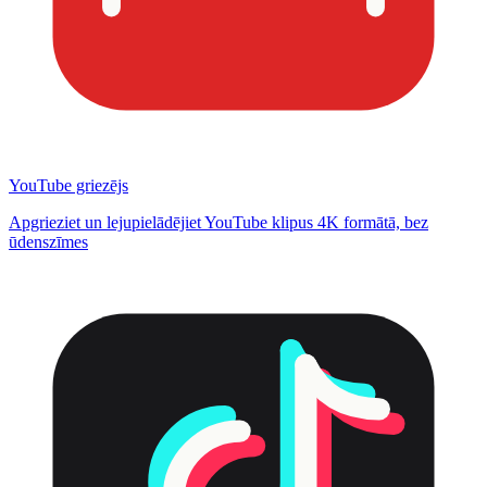
YouTube griezējs
Apgrieziet un lejupielādējiet YouTube klipus 4K formātā, bez
ūdenszīmes