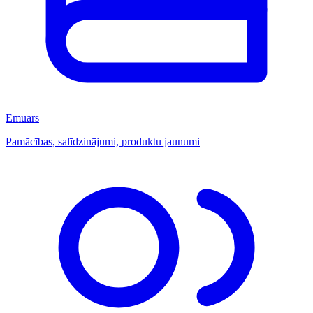
Emuārs
Pamācības, salīdzinājumi, produktu jaunumi