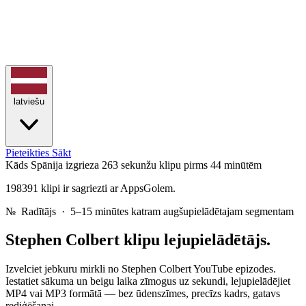
latviešu
Pieteikties
Sākt
Kāds Spānija izgrieza 263 sekunžu klipu
pirms 44 minūtēm
198391 klipi ir sagriezti ar AppsGolem.
№
Radītājs · 5–15 minūtes katram augšupielādētajam segmentam
Stephen Colbert
klipu lejupielādētājs.
Izvelciet jebkuru mirkli no Stephen Colbert YouTube epizodes.
Iestatiet sākuma un beigu laika zīmogus uz sekundi, lejupielādējiet
MP4 vai MP3 formātā — bez ūdenszīmes, precīzs kadrs, gatavs
rediģēšanai.