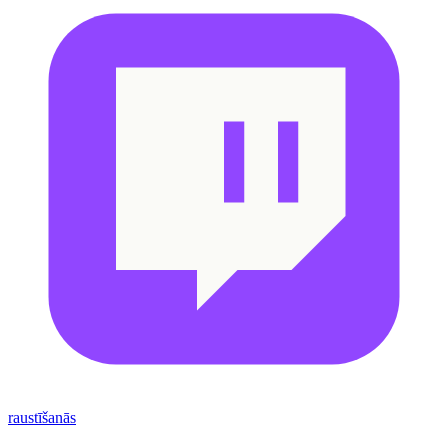
raustīšanās