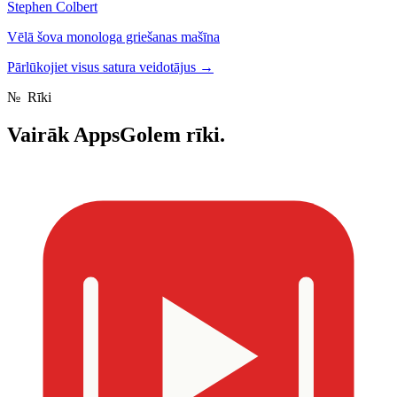
Stephen Colbert
Vēlā šova monologa griešanas mašīna
Pārlūkojiet visus satura veidotājus
→
№
Rīki
Vairāk
AppsGolem rīki.