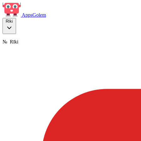
Apps
Golem
Rīki
№
Rīki