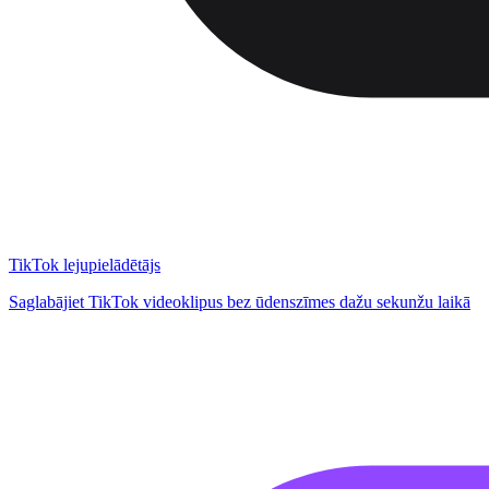
TikTok lejupielādētājs
Saglabājiet TikTok videoklipus bez ūdenszīmes dažu sekunžu laikā