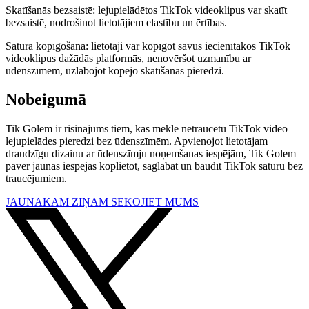
Skatīšanās bezsaistē: lejupielādētos TikTok videoklipus var skatīt
bezsaistē, nodrošinot lietotājiem elastību un ērtības.
Satura kopīgošana: lietotāji var kopīgot savus iecienītākos TikTok
videoklipus dažādās platformās, nenovēršot uzmanību ar
ūdenszīmēm, uzlabojot kopējo skatīšanās pieredzi.
Nobeigumā
Tik Golem ir risinājums tiem, kas meklē netraucētu TikTok video
lejupielādes pieredzi bez ūdenszīmēm. Apvienojot lietotājam
draudzīgu dizainu ar ūdenszīmju noņemšanas iespējām, Tik Golem
paver jaunas iespējas koplietot, saglabāt un baudīt TikTok saturu bez
traucējumiem.
JAUNĀKĀM ZIŅĀM SEKOJIET MUMS