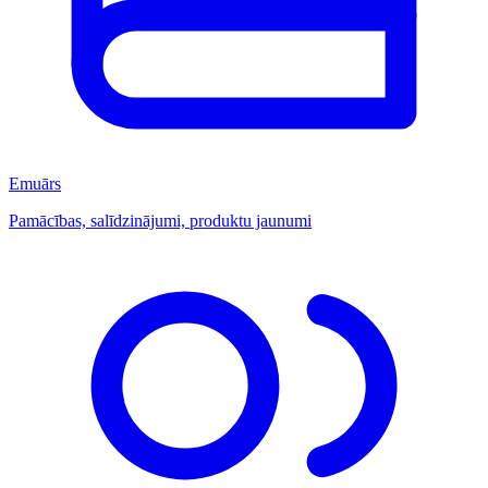
Emuārs
Pamācības, salīdzinājumi, produktu jaunumi