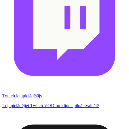
Twitch lejupielādētājs
Lejupielādējiet Twitch VOD un klipus pilnā kvalitātē