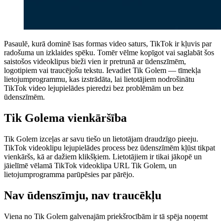
Pasaulē, kurā dominē īsas formas video saturs, TikTok ir kļuvis par
radošuma un izklaides spēku. Tomēr vēlme kopīgot vai saglabāt šos
saistošos videoklipus bieži vien ir pretrunā ar ūdenszīmēm,
logotipiem vai traucējošu tekstu. Ievadiet Tik Golem — tīmekļa
lietojumprogrammu, kas izstrādāta, lai lietotājiem nodrošinātu
TikTok video lejupielādes pieredzi bez problēmām un bez
ūdenszīmēm.
Tik Golema vienkāršība
Tik Golem izceļas ar savu tiešo un lietotājam draudzīgo pieeju.
TikTok videoklipu lejupielādes process bez ūdenszīmēm kļūst tikpat
vienkāršs, kā ar dažiem klikšķiem. Lietotājiem ir tikai jākopē un
jāielīmē vēlamā TikTok videoklipa URL Tik Golem, un
lietojumprogramma parūpēsies par pārējo.
Nav ūdenszīmju, nav traucēkļu
Viena no Tik Golem galvenajām priekšrocībām ir tā spēja noņemt