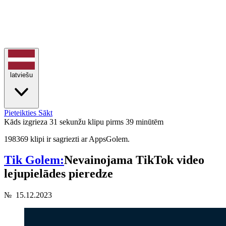
latviešu
Pieteikties
Sākt
Kāds izgrieza 31 sekunžu klipu
pirms 39 minūtēm
198369 klipi ir sagriezti ar AppsGolem.
Tik Golem:
Nevainojama TikTok video
lejupielādes pieredze
№
15.12.2023