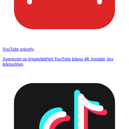
YouTube griezējs
Apgrieziet un lejupielādējiet YouTube klipus 4K formātā, bez
ūdenszīmes