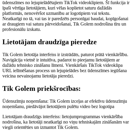
ūdenszīmes no lejupielādētajiem TikTok videoklipiem. Šī funkcija ir
īpaši vērtīga lietotājiem, kuri vēlas koplietot saturu dažādās
platformās, nenovēršot uzmanību ar logotipiem vai tekstu.
Neatkarīgi no tā, vai tas ir paredzēts personīgai baudai, kopīgošanai
ar draugiem vai satura pārveidošanai, Tik Golem nodrošina tīru un
profesionālu izskatu.
Lietotājam draudzīga pieredze
Tik Golem lietotāja interfeiss ir izstrādāts, paturot prātā vienkāršību.
Navigācija vietnē ir intuitīva, padarot to pieejamu lietotājiem ar
dažādu tehnisko zināšanu līmeni. Vienkāršais TikTok videoklipa
URL ielīmēšanas process un lejupielādes bez ūdenszīmes iegūšana
veicina nevainojamu lietotāja pieredzi.
Tik Golem priekšrocības:
Ūdenszīmju noņemšana: Tik Golem izceļas ar efektīvu ūdenszīmju
noņemšanu, piedāvājot lietotājiem pulētu video bez logotipa
Lietotājam draudzīgs interfeiss: lietojumprogrammas vienkāršība
nodrošina, ka lietotāji neatkarīgi no viņu tehniskajām zināšanām var
viegli orientēties un izmantot Tik Golem.