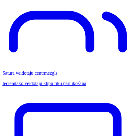
Satura veidotāju centrmezgls
Iecienītāko veidotāju klipu rīku pārlūkošana