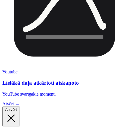
Youtube
Lielākā daļa atkārtoti atskaņoto
YouTube svarīgākie momenti
Atvērt →
Aizvērt