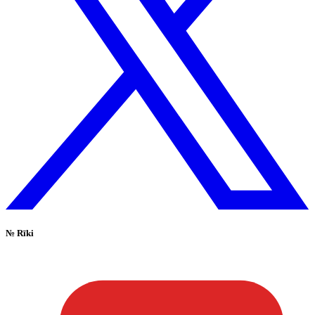
№
Rīki