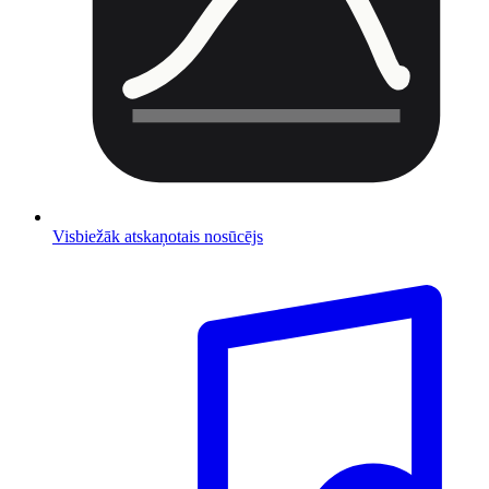
Visbiežāk atskaņotais nosūcējs