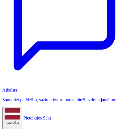
Atbalsts
Saņemiet palīdzību, sazinieties ar mums, bieži uzdotie jautājumi
Pieteikties
Sākt
latviešu