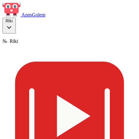
Apps
Golem
Rīki
№
Rīki