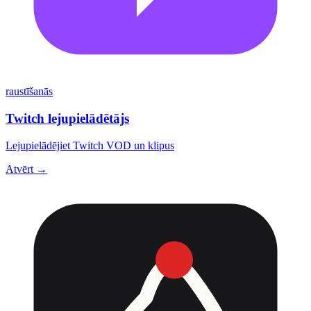
raustīšanās
Twitch lejupielādētājs
Lejupielādējiet Twitch VOD un klipus
Atvērt →