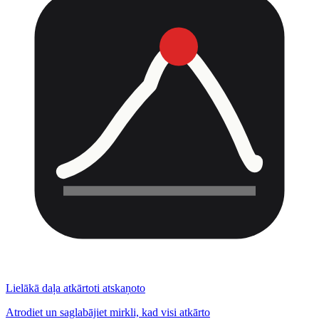
Lielākā daļa atkārtoti atskaņoto
Atrodiet un saglabājiet mirkli, kad visi atkārto