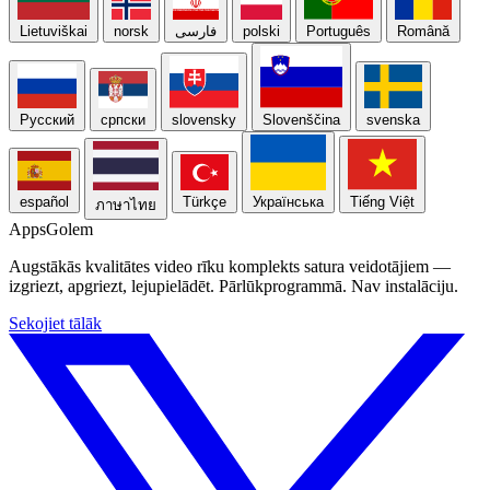
Lietuviškai
norsk
فارسی
polski
Português
Română
Русский
српски
slovensky
Slovenščina
svenska
español
Türkçe
Українська
Tiếng Việt
ภาษาไทย
Apps
Golem
Augstākās kvalitātes video rīku komplekts satura veidotājiem —
izgriezt, apgriezt, lejupielādēt. Pārlūkprogrammā. Nav instalāciju.
Sekojiet tālāk