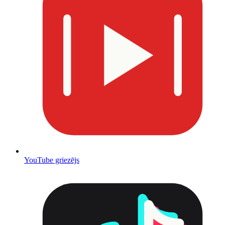
YouTube griezējs