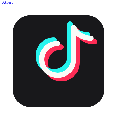
Atvērt →