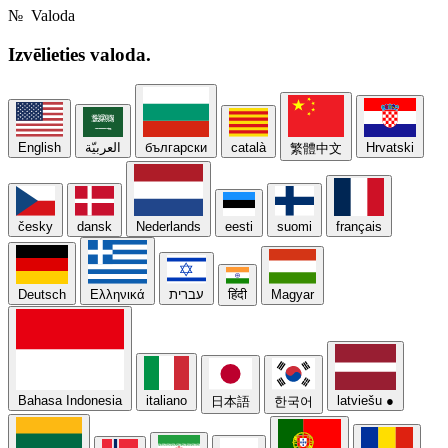
№
Valoda
Izvēlieties
valoda.
English
العربيّة
български
català
Hrvatski
繁體中文
česky
dansk
Nederlands
eesti
suomi
français
Deutsch
Ελληνικά
עברית
हिंदी
Magyar
Bahasa Indonesia
italiano
latviešu
●
日本語
한국어