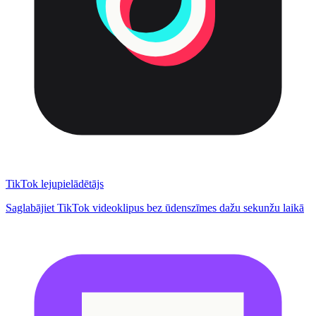
TikTok lejupielādētājs
Saglabājiet TikTok videoklipus bez ūdenszīmes dažu sekunžu laikā