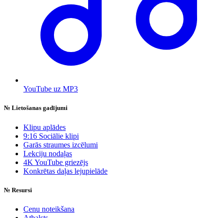
YouTube uz MP3
№
Lietošanas gadījumi
Klipu aplādes
9:16 Sociālie klipi
Garās straumes izcēlumi
Lekciju nodaļas
4K YouTube griezējs
Konkrētas daļas lejupielāde
№
Resursi
Cenu noteikšana
Atbalsts