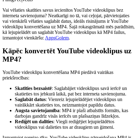
Vai vēlaties skatīties savus iecienītos YouTube videoklipus bez
interneta savienojuma? Neatkarīgi no tā, vai ceļojat, pārvietojaties
vai vienkārši vēlaties saglabāt datus, ideāls risinājums ir YouTube
videoklipu konvertēšana uz MP4. Šajā rokasgrāmatā mēs parādīsim,
kā lejupielādēt un saglabāt YouTube videoklipus kā MP4 failus,
izmantojot vienkāršu:
AppsGolem
.
Kāpēc konvertēt YouTube videoklipus uz
MP4?
YouTube videoklipu konvertēšana MP4 piedāvā vairākas
priekšrocības:
Skatīties bezsaistē
: Saglabājiet videoklipus savā ierīcē un
skatieties tos jebkurā laikā, pat bez interneta savienojuma.
Saglabāt datus
: Vienreiz lejupielādējiet videoklipus un
vairākkārt skatieties tos, neizmantojot papildu datus.
Augsta savietojamība
: MP4 ir plaši atbalstīts formāts, kas
darbojas gandrīz visās ierīcēs un plašsaziņas līdzekļos.
Rediģēt un dalīties
: Viegli rediģējiet lejupielādētos
videoklipus vai dalieties tos ar draugiem un ģimeni.
Izmantojot pareizo rīku, YouTube videoklipu pārveidošana MP4 ir