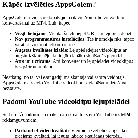
Kāpēc izvēlēties AppsGolem?
AppsGolem ir viens no labākajiem rīkiem YouTube videoklipu
konvertēšanai uz MP4. Lūk, kāpēc:
Viegli lietojams
: Vienkārši ielīmējiet URL un lejupielādējiet.
Nav programmatūras instalācijas
: Tas ir tīmekļa rīks, tāpēc
varat to izmantot jebkurā ierīcē.
Augstas kvalitātes izlaide
: Lejupielādējiet videoklipus ar
augstu izšķirtspēju, lai iegūtu labāko skatīšanās pieredzi.
Ātrs un uzticams
: Ātri konvertēt un lejupielādēt videoklipus
bez pārtraukumiem.
Neatkarīgi no tā, vai esat gadījuma skatītājs vai satura veidotājs,
AppsGolem atvieglo YouTube videoklipu saglabāšanu lietošanai
bezsaistē.
Padomi YouTube videoklipu lejupielādei
Šeit ir daži padomi, kā maksimāli izmantot savu YouTube uz MP4
reklāmguvumiem:
Pārbaudiet video kvalitāti
: Vienmēr izvēlieties augstāko
pieejamo kvalitāti, lai iegūtu labāko skatīšanās pieredzi.