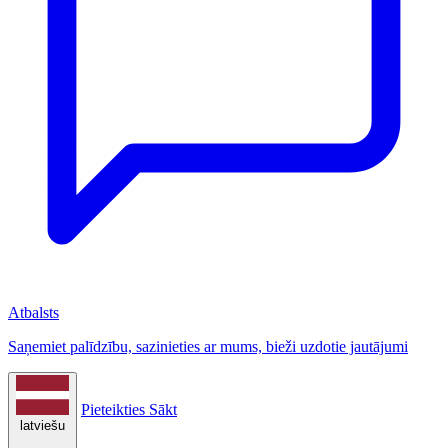
Atbalsts
Saņemiet palīdzību, sazinieties ar mums, bieži uzdotie jautājumi
Pieteikties
Sākt
latviešu