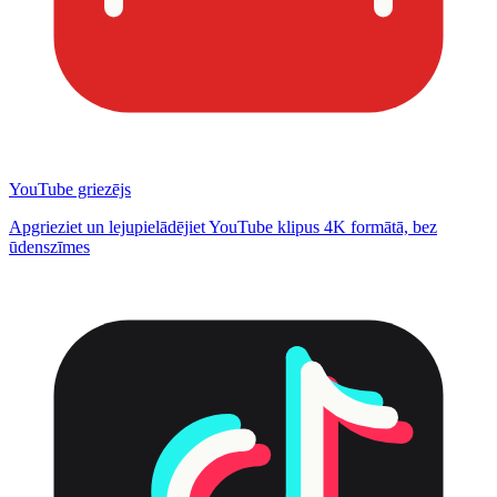
YouTube griezējs
Apgrieziet un lejupielādējiet YouTube klipus 4K formātā, bez
ūdenszīmes