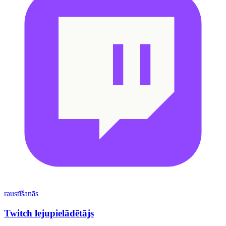
raustīšanās
Twitch lejupielādētājs