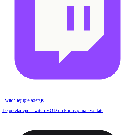
Twitch lejupielādētājs
Lejupielādējiet Twitch VOD un klipus pilnā kvalitātē