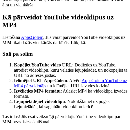
ātra un vienkārša.
Kā pārveidot YouTube videoklipus uz
MP4
Lietošana
AppsGolem
, Jūs varat pārveidot YouTube videoklipus uz
MP4 tikai dažās vienkāršās darbībās. Lūk, kā:
Soli pa solim
Kopējiet YouTube video URL
: Dodieties uz YouTube,
atrodiet videoklipu, kuru vēlaties lejupielādēt, un nokopējiet tā
URL no adreses joslas.
Ielīmējiet URL AppsGolem
: Atvērt
AppsGolem YouTube uz
MP4 pārveidotājs
un ielīmējiet URL ievades lodziņā.
Izvēlieties MP4 formātu
: Atlasiet MP4 kā videoklipa izvades
formātu.
Lejupielādējiet videoklipu
: Noklikšķiniet uz pogas
Lejupielādēt, lai saglabātu videoklipu ierīcē.
Tas ir tas! Jūs esat veiksmīgi pārveidojis YouTube videoklipu par
MP4 bezsaistes skatīšanai.