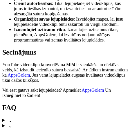
Cienīt autortiesības
: Tikai lejupielādējiet videoklipus, kas
jums ir tiesības izmantot, un izvairieties no ar autortiesībām
aizsargāta satura kopīgošanas.
Organizējiet savas lejupielādes
: Izveidojiet mapes, lai jūsu
lejupielādētie videoklipi būtu sakārtoti un viegli atrodami.
Izmantojiet uzticamu rīku
: Izmantojiet uzticamus rīkus,
piemēram, AppsGolem, lai izvairītos no ļaunprātīgas
programmatūras vai zemas kvalitātes lejupielādes.
Secinājums
YouTube videoklipu konvertēšana MP4 ir vienkāršs un efektīvs
veids, kā izbaudīt iecienīto saturu bezsaistē. Ar tādiem instrumentiem
kā
AppsGolem
, Jūs varat lejupielādēt augstas kvalitātes videoklipus
tikai dažos klikšķos.
Vai esat gatavs sākt lejupielādēt? Apmeklēt
AppsGolem
Un
izmēģiniet to šodien!
FAQ
⌄
⌄