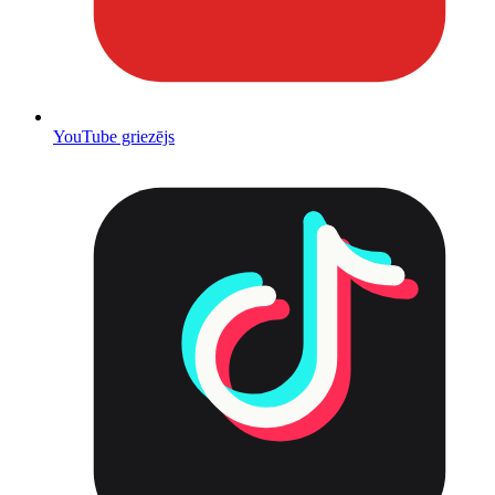
YouTube griezējs