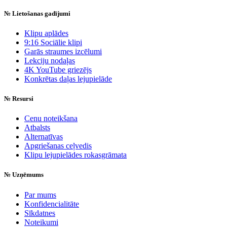
№
Lietošanas gadījumi
Klipu aplādes
9:16 Sociālie klipi
Garās straumes izcēlumi
Lekciju nodaļas
4K YouTube griezējs
Konkrētas daļas lejupielāde
№
Resursi
Cenu noteikšana
Atbalsts
Alternatīvas
Apgriešanas ceļvedis
Klipu lejupielādes rokasgrāmata
№
Uzņēmums
Par mums
Konfidencialitāte
Sīkdatnes
Noteikumi