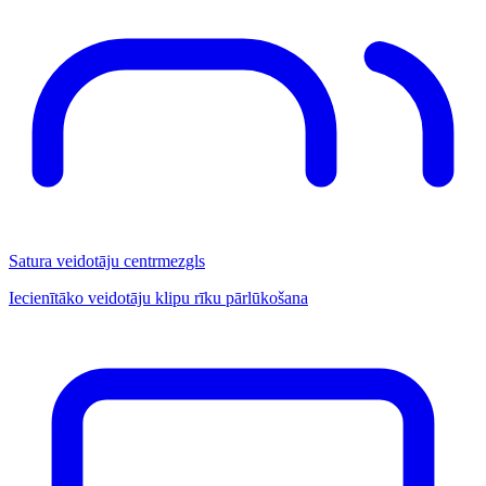
Satura veidotāju centrmezgls
Iecienītāko veidotāju klipu rīku pārlūkošana