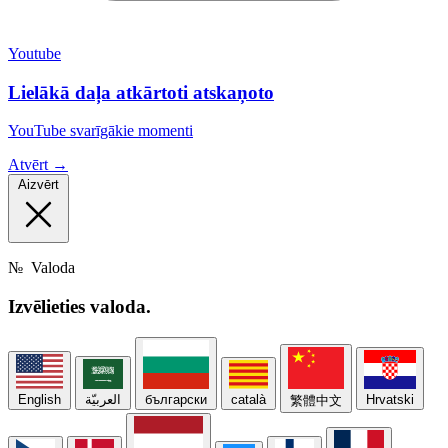
Youtube
Lielākā daļa atkārtoti atskaņoto
YouTube svarīgākie momenti
Atvērt →
Aizvērt
№
Valoda
Izvēlieties
valoda.
English
العربيّة
български
català
Hrvatski
繁體中文