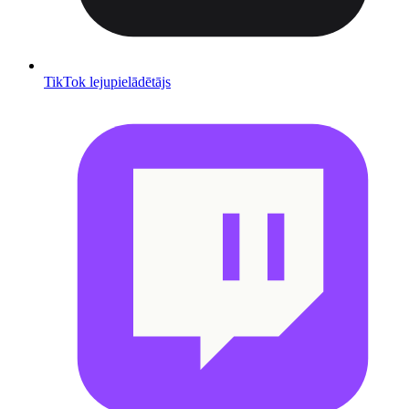
TikTok lejupielādētājs