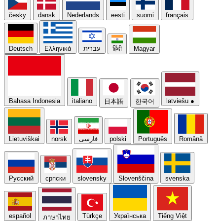
česky
dansk
Nederlands
eesti
suomi
français
Deutsch
Ελληνικά
עברית
हिंदी
Magyar
Bahasa Indonesia
italiano
latviešu
●
日本語
한국어
Lietuviškai
norsk
فارسی
polski
Português
Română
Русский
српски
slovensky
Slovenščina
svenska
español
Türkçe
Українська
Tiếng Việt
ภาษาไทย