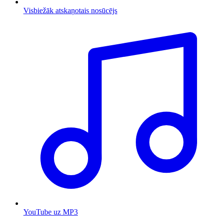
Visbiežāk atskaņotais nosūcējs
YouTube uz MP3