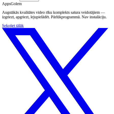
Apps
Golem
Augstākās kvalitātes video rīku komplekts satura veidotājiem —
izgriezt, apgriezt, lejupielādēt. Pārlūkprogrammā. Nav instalāciju.
Sekojiet tālāk