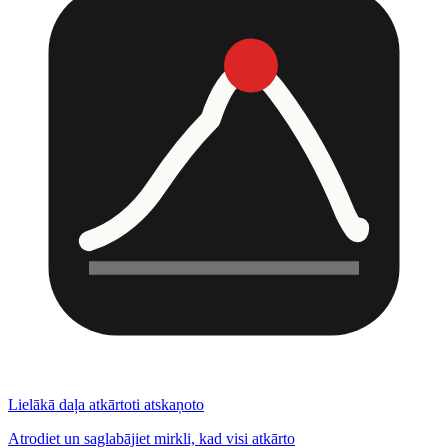
Lielākā daļa atkārtoti atskaņoto
Atrodiet un saglabājiet mirkli, kad visi atkārto