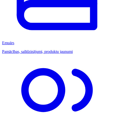
Emuārs
Pamācības, salīdzinājumi, produktu jaunumi