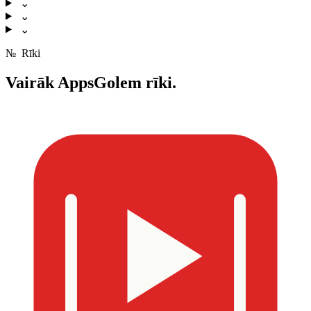
⌄
⌄
⌄
№
Rīki
Vairāk
AppsGolem rīki.