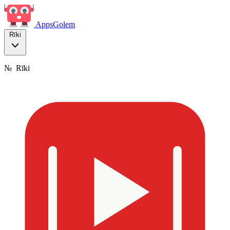
Apps
Golem
Rīki
№
Rīki