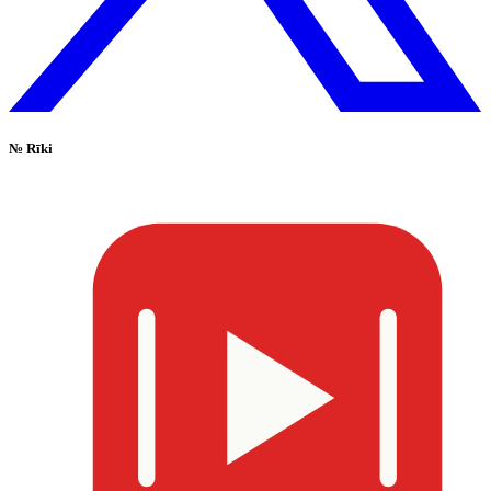
№
Rīki