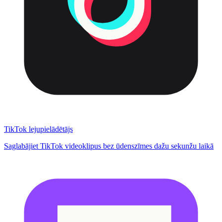
TikTok lejupielādētājs
Saglabājiet TikTok videoklipus bez ūdenszīmes dažu sekunžu laikā