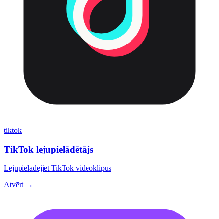
tiktok
TikTok lejupielādētājs
Lejupielādējiet TikTok videoklipus
Atvērt →