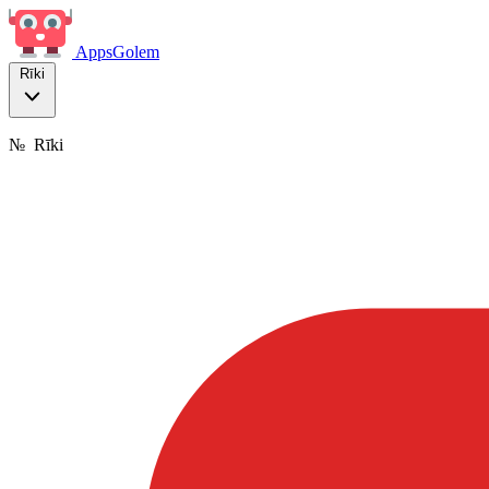
Apps
Golem
Rīki
№
Rīki