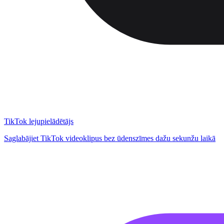
TikTok lejupielādētājs
Saglabājiet TikTok videoklipus bez ūdenszīmes dažu sekunžu laikā