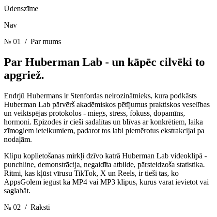
Ūdenszīme
Nav
№ 01
/ Par mums
Par Huberman Lab -
un kāpēc cilvēki to
apgriež.
Endrjū Hubermans ir Stenfordas neirozinātnieks, kura podkāsts
Huberman Lab pārvērš akadēmiskos pētījumus praktiskos veselības
un veiktspējas protokolos - miegs, stress, fokuss, dopamīns,
hormoni. Epizodes ir cieši sadalītas un blīvas ar konkrētiem, laika
zīmogiem ieteikumiem, padarot tos labi piemērotus ekstrakcijai pa
nodaļām.
Klipu koplietošanas mirkļi dzīvo katrā Huberman Lab videoklipā -
punchline, demonstrācija, negaidīta atbilde, pārsteidzoša statistika.
Ritmi, kas kļūst vīrusu TikTok, X un Reels, ir tieši tas, ko
AppsGolem iegūst kā MP4 vai MP3 klipus, kurus varat ievietot vai
saglabāt.
№ 02
/ Raksti