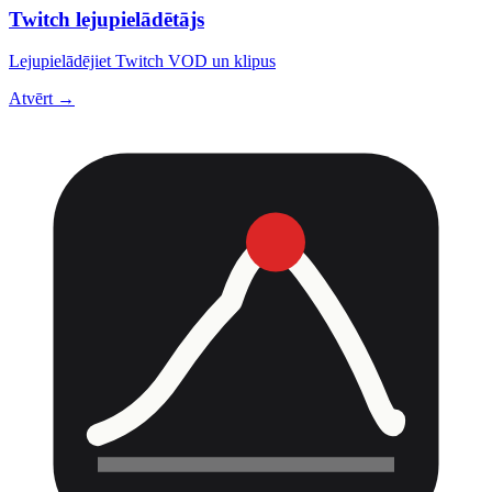
Twitch lejupielādētājs
Lejupielādējiet Twitch VOD un klipus
Atvērt →