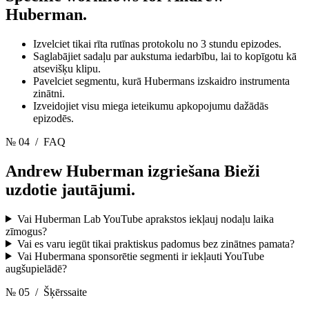
Huberman.
Izvelciet tikai rīta rutīnas protokolu no 3 stundu epizodes.
Saglabājiet sadaļu par aukstuma iedarbību, lai to kopīgotu kā
atsevišķu klipu.
Pavelciet segmentu, kurā Hubermans izskaidro instrumenta
zinātni.
Izveidojiet visu miega ieteikumu apkopojumu dažādās
epizodēs.
№ 04
/ FAQ
Andrew Huberman izgriešana
Bieži
uzdotie jautājumi.
Vai Huberman Lab YouTube aprakstos iekļauj nodaļu laika
zīmogus?
Vai es varu iegūt tikai praktiskus padomus bez zinātnes pamata?
Vai Hubermana sponsorētie segmenti ir iekļauti YouTube
augšupielādē?
№ 05
/ Šķērssaite