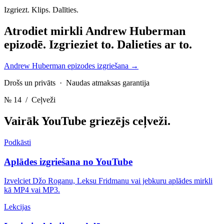
Izgriezt. Klips. Dalīties.
Atrodiet mirkli Andrew Huberman
epizodē.
Izgrieziet to. Dalieties ar to.
Andrew Huberman epizodes izgriešana
→
Drošs un privāts · Naudas atmaksas garantija
№ 14
/ Ceļveži
Vairāk YouTube griezējs
ceļveži.
Podkāsti
Aplādes izgriešana no YouTube
Izvelciet Džo Roganu, Leksu Fridmanu vai jebkuru aplādes mirkli
kā MP4 vai MP3.
Lekcijas