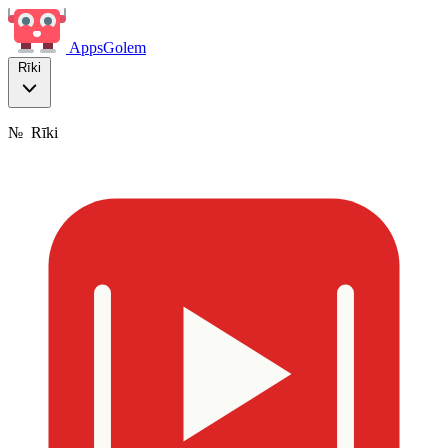
Apps
Golem
Rīki
№
Rīki