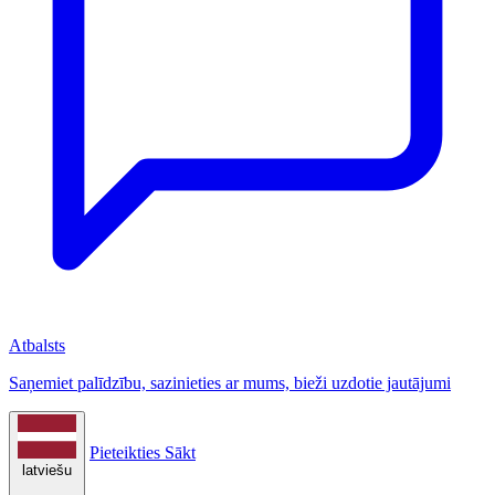
Atbalsts
Saņemiet palīdzību, sazinieties ar mums, bieži uzdotie jautājumi
Pieteikties
Sākt
latviešu