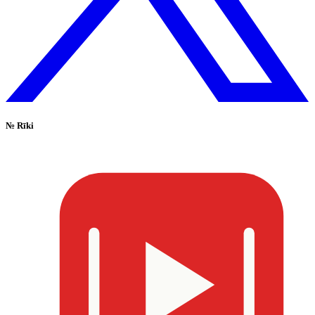
№
Rīki