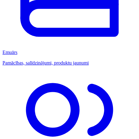
Emuārs
Pamācības, salīdzinājumi, produktu jaunumi