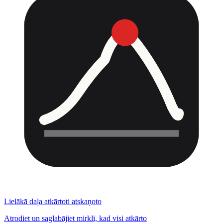
Lielākā daļa atkārtoti atskaņoto
Atrodiet un saglabājiet mirkli, kad visi atkārto