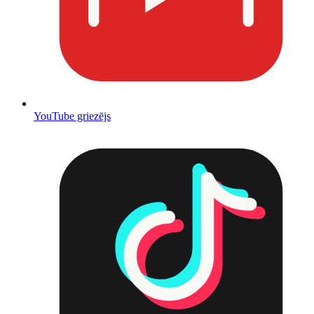
YouTube griezējs