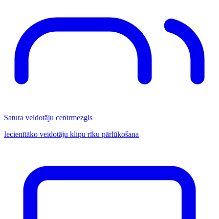
Satura veidotāju centrmezgls
Iecienītāko veidotāju klipu rīku pārlūkošana