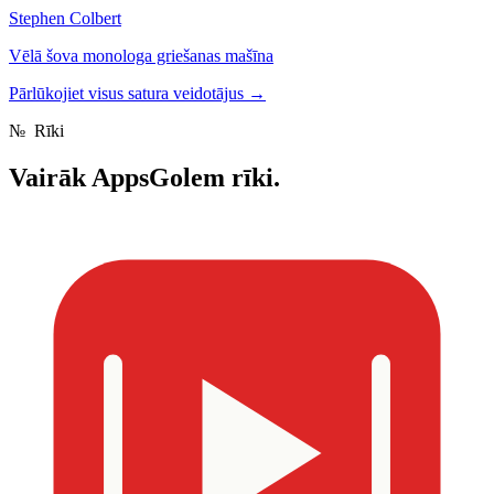
Stephen Colbert
Vēlā šova monologa griešanas mašīna
Pārlūkojiet visus satura veidotājus
→
№
Rīki
Vairāk
AppsGolem rīki.