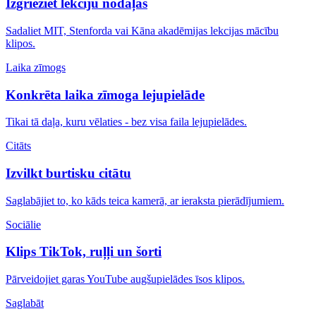
Izgrieziet lekciju nodaļās
Sadaliet MIT, Stenforda vai Kāna akadēmijas lekcijas mācību
klipos.
Laika zīmogs
Konkrēta laika zīmoga lejupielāde
Tikai tā daļa, kuru vēlaties - bez visa faila lejupielādes.
Citāts
Izvilkt burtisku citātu
Saglabājiet to, ko kāds teica kamerā, ar ieraksta pierādījumiem.
Sociālie
Klips TikTok, ruļļi un šorti
Pārveidojiet garas YouTube augšupielādes īsos klipos.
Saglabāt