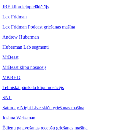
JRE klipu lejupielādētājs
Lex Fridman
Lex Fridman Podcast griešanas mašīna
Andrew Huberman
Huberman Lab segmenti
MrBeast
MrBeast klipu nosūcējs
MKBHD
Tehniskā pārskata klipu nosūcējs
SNL
Saturday Night Live skiču griešanas mašīna
Joshua Weissman
Ēdienu gatavošanas recepšu griešanas mašīna