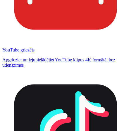
YouTube griezējs
Apgrieziet un lejupielādējiet YouTube klipus 4K formātā, bez
ūdenszīmes