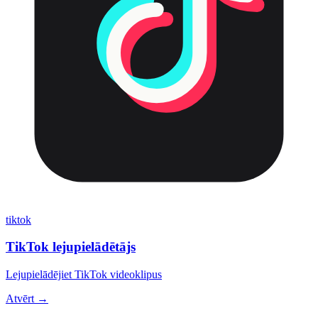
tiktok
TikTok lejupielādētājs
Lejupielādējiet TikTok videoklipus
Atvērt →