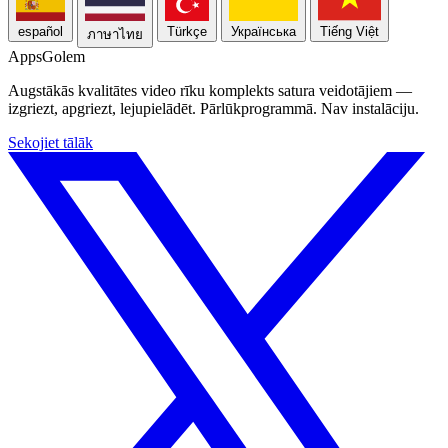
español
Türkçe
Українська
Tiếng Việt
ภาษาไทย
Apps
Golem
Augstākās kvalitātes video rīku komplekts satura veidotājiem —
izgriezt, apgriezt, lejupielādēt. Pārlūkprogrammā. Nav instalāciju.
Sekojiet tālāk