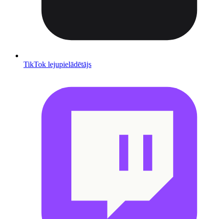
TikTok lejupielādētājs