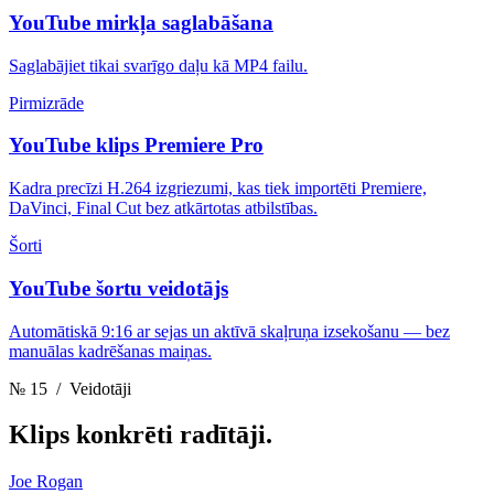
YouTube mirkļa saglabāšana
Saglabājiet tikai svarīgo daļu kā MP4 failu.
Pirmizrāde
YouTube klips Premiere Pro
Kadra precīzi H.264 izgriezumi, kas tiek importēti Premiere,
DaVinci, Final Cut bez atkārtotas atbilstības.
Šorti
YouTube šortu veidotājs
Automātiskā 9:16 ar sejas un aktīvā skaļruņa izsekošanu — bez
manuālas kadrēšanas maiņas.
№ 15
/ Veidotāji
Klips
konkrēti radītāji.
Joe Rogan