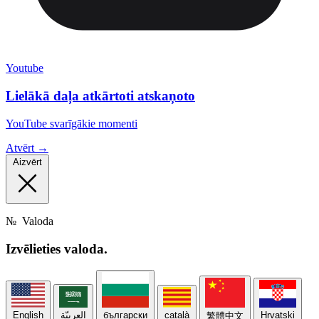
Youtube
Lielākā daļa atkārtoti atskaņoto
YouTube svarīgākie momenti
Atvērt →
Aizvērt
№
Valoda
Izvēlieties
valoda.
English
العربيّة
български
català
Hrvatski
繁體中文