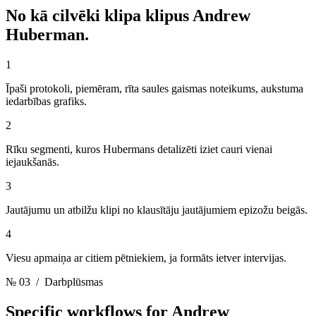
No kā cilvēki klipa klipus
Andrew
Huberman.
1
Īpaši protokoli, piemēram, rīta saules gaismas noteikums, aukstuma
iedarbības grafiks.
2
Rīku segmenti, kuros Hubermans detalizēti iziet cauri vienai
iejaukšanās.
3
Jautājumu un atbilžu klipi no klausītāju jautājumiem epizožu beigās.
4
Viesu apmaiņa ar citiem pētniekiem, ja formāts ietver intervijas.
№ 03
/ Darbplūsmas
Specific workflows for
Andrew