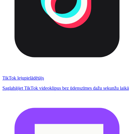
TikTok lejupielādētājs
Saglabājiet TikTok videoklipus bez ūdenszīmes dažu sekunžu laikā