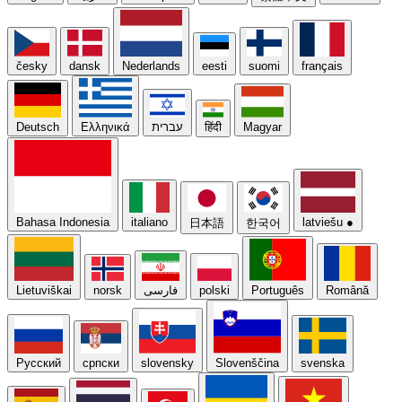
česky
dansk
Nederlands
eesti
suomi
français
Deutsch
Ελληνικά
עברית
हिंदी
Magyar
Bahasa Indonesia
italiano
latviešu
●
日本語
한국어
Lietuviškai
norsk
فارسی
polski
Português
Română
Русский
српски
slovensky
Slovenščina
svenska