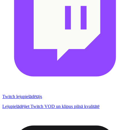
Twitch lejupielādētājs
Lejupielādējiet Twitch VOD un klipus pilnā kvalitātē