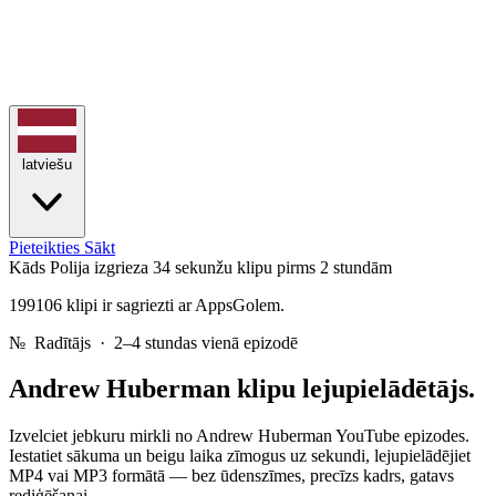
latviešu
Pieteikties
Sākt
Kāds Polija izgrieza 34 sekunžu klipu
pirms 2 stundām
199106 klipi ir sagriezti ar AppsGolem.
№
Radītājs · 2–4 stundas vienā epizodē
Andrew Huberman
klipu lejupielādētājs.
Izvelciet jebkuru mirkli no Andrew Huberman YouTube epizodes.
Iestatiet sākuma un beigu laika zīmogus uz sekundi, lejupielādējiet
MP4 vai MP3 formātā — bez ūdenszīmes, precīzs kadrs, gatavs
rediģēšanai.