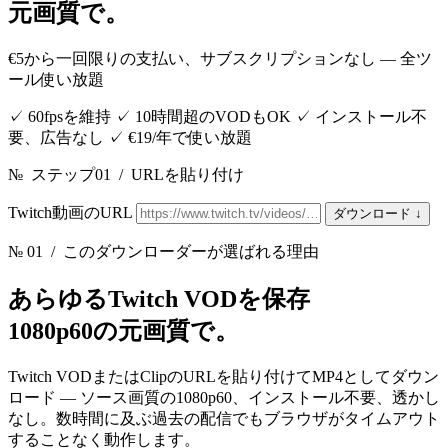
元画質で。
€5から一回限りの支払い、サブスクリプションなし — 全ツ
ール使い放題
✓
60fpsを維持
✓
10時間超のVODもOK
✓
インストール不
要、広告なし
✓
€19/年で使い放題
№
ステップ01
/
URLを貼り付け
Twitch動画のURL
ダウンロード
↓
№ 01
/ このダウンローダーが選ばれる理由
あらゆるTwitch VODを保存
1080p60の元画質で。
Twitch VODまたはClipのURLを貼り付けてMP4としてダウン
ロード — ソース画質の1080p60、インストール不要、透かし
なし。数時間に及ぶ過去の配信でもブラウザがタイムアウト
することなく動作します。