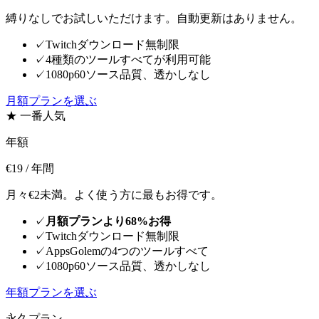
縛りなしでお試しいただけます。自動更新はありません。
✓
Twitchダウンロード無制限
✓
4種類のツールすべてが利用可能
✓
1080p60ソース品質、透かしなし
月額プランを選ぶ
★ 一番人気
年額
€19
/ 年間
月々€2未満。よく使う方に最もお得です。
✓
月額プランより68%お得
✓
Twitchダウンロード無制限
✓
AppsGolemの4つのツールすべて
✓
1080p60ソース品質、透かしなし
年額プランを選ぶ
永久プラン