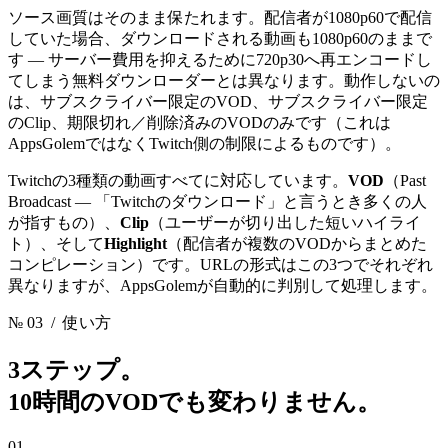
ソース画質はそのまま保たれます。配信者が1080p60で配信
していた場合、ダウンロードされる動画も1080p60のままで
す — サーバー費用を抑えるために720p30へ再エンコードし
てしまう無料ダウンローダーとは異なります。動作しないの
は、サブスクライバー限定のVOD、サブスクライバー限定
のClip、期限切れ／削除済みのVODのみです（これは
AppsGolemではなくTwitch側の制限によるものです）。
Twitchの3種類の動画すべてに対応しています。
VOD
（Past
Broadcast — 「Twitchのダウンロード」と言うとき多くの人
が指すもの）、
Clip
（ユーザーが切り出した短いハイライ
ト）、そして
Highlight
（配信者が複数のVODからまとめた
コンピレーション）です。URLの形式はこの3つでそれぞれ
異なりますが、AppsGolemが自動的に判別して処理します。
№ 03
/ 使い方
3ステップ。
10時間のVODでも変わりません。
01