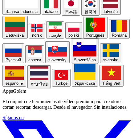
Bahasa Indonesia
italiano
latviešu
日本語
한국어
Lietuviškai
norsk
فارسی
polski
Português
Română
Русский
српски
slovensky
Slovenščina
svenska
español
●
Türkçe
Українська
Tiếng Việt
ภาษาไทย
Apps
Golem
El conjunto de herramientas de vídeo premium para creadores:
cortar, recortar, descargar. Desde el navegador. Sin instalaciones.
Síganos en