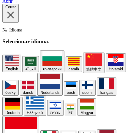
Abrir →
Cerrar
№
Idioma
Seleccionar
idioma.
English
العربيّة
български
català
Hrvatski
繁體中文
česky
dansk
Nederlands
eesti
suomi
français
Deutsch
Ελληνικά
עברית
हिंदी
Magyar