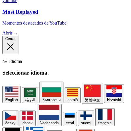
youtube
Most Replayed
Momentos destacados de YouTube
Abrir →
Cerrar
№
Idioma
Seleccionar
idioma.
English
العربيّة
български
català
Hrvatski
繁體中文
česky
dansk
Nederlands
eesti
suomi
français