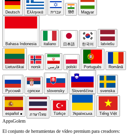
Deutsch
Ελληνικά
עברית
हिंदी
Magyar
Bahasa Indonesia
italiano
latviešu
日本語
한국어
Lietuviškai
norsk
فارسی
polski
Português
Română
Русский
српски
slovensky
Slovenščina
svenska
español
●
Türkçe
Українська
Tiếng Việt
ภาษาไทย
Apps
Golem
El conjunto de herramientas de vídeo premium para creadores: