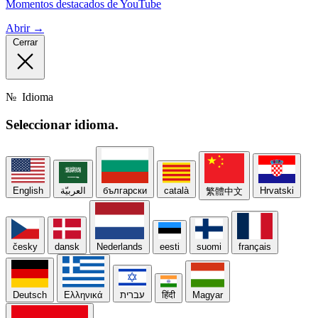
Momentos destacados de YouTube
Abrir →
Cerrar
№
Idioma
Seleccionar
idioma.
English
العربيّة
български
català
Hrvatski
繁體中文
česky
dansk
Nederlands
eesti
suomi
français
Deutsch
Ελληνικά
עברית
हिंदी
Magyar