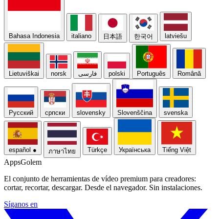
Bahasa Indonesia
italiano
latviešu
日本語
한국어
Lietuviškai
norsk
فارسی
polski
Português
Română
Русский
српски
slovensky
Slovenščina
svenska
español
●
Türkçe
Українська
Tiếng Việt
ภาษาไทย
Apps
Golem
El conjunto de herramientas de vídeo premium para creadores:
cortar, recortar, descargar. Desde el navegador. Sin instalaciones.
Síganos en