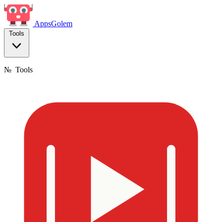
Apps
Golem
Tools
№
Tools