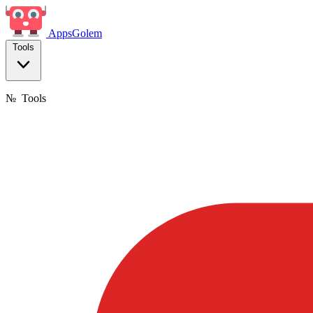
Apps
Golem
Tools
№
Tools