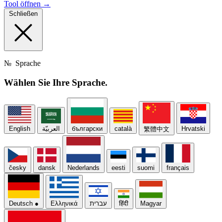
Tool öffnen →
Schließen
№
Sprache
Wählen Sie Ihre
Sprache.
English
العربيّة
български
català
Hrvatski
繁體中文
česky
dansk
Nederlands
eesti
suomi
français
Deutsch
●
Ελληνικά
עברית
हिंदी
Magyar