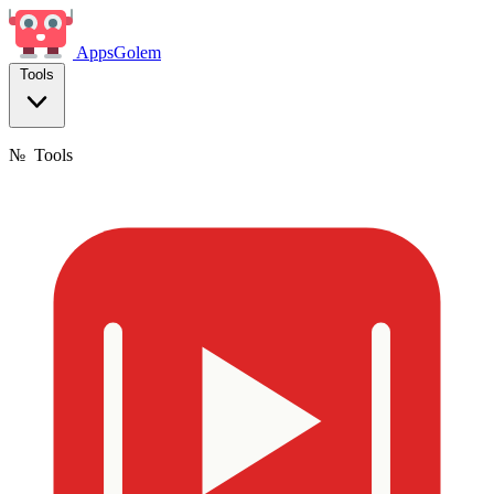
Apps
Golem
Tools
№
Tools