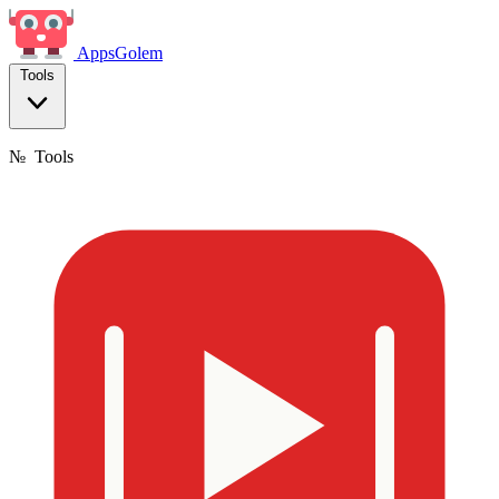
Apps
Golem
Tools
№
Tools