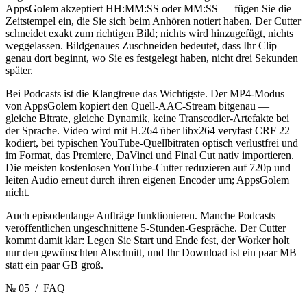
AppsGolem akzeptiert HH:MM:SS oder MM:SS — fügen Sie die
Zeitstempel ein, die Sie sich beim Anhören notiert haben. Der Cutter
schneidet exakt zum richtigen Bild; nichts wird hinzugefügt, nichts
weggelassen. Bildgenaues Zuschneiden bedeutet, dass Ihr Clip
genau dort beginnt, wo Sie es festgelegt haben, nicht drei Sekunden
später.
Bei Podcasts ist die Klangtreue das Wichtigste. Der MP4-Modus
von AppsGolem kopiert den Quell-AAC-Stream bitgenau —
gleiche Bitrate, gleiche Dynamik, keine Transcodier-Artefakte bei
der Sprache. Video wird mit H.264 über libx264 veryfast CRF 22
kodiert, bei typischen YouTube-Quellbitraten optisch verlustfrei und
im Format, das Premiere, DaVinci und Final Cut nativ importieren.
Die meisten kostenlosen YouTube-Cutter reduzieren auf 720p und
leiten Audio erneut durch ihren eigenen Encoder um; AppsGolem
nicht.
Auch episodenlange Aufträge funktionieren. Manche Podcasts
veröffentlichen ungeschnittene 5-Stunden-Gespräche. Der Cutter
kommt damit klar: Legen Sie Start und Ende fest, der Worker holt
nur den gewünschten Abschnitt, und Ihr Download ist ein paar MB
statt ein paar GB groß.
№ 05
/ FAQ