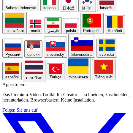
Bahasa Indonesia
italiano
latviešu
日本語
한국어
Lietuviškai
norsk
فارسی
polski
Português
Română
Русский
српски
slovensky
Slovenščina
svenska
español
Türkçe
Українська
Tiếng Việt
ภาษาไทย
Apps
Golem
Das Premium-Video-Toolkit für Creator — schneiden, zuschneiden,
herunterladen. Browserbasiert. Keine Installation.
Folgen Sie uns auf