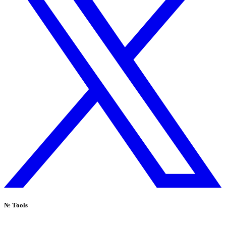
№
Tools