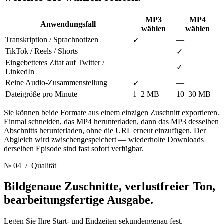
MP3
MP4
Anwendungsfall
wählen
wählen
Transkription / Sprachnotizen
—
✓
TikTok / Reels / Shorts
—
✓
Eingebettetes Zitat auf Twitter /
—
✓
LinkedIn
Reine Audio-Zusammenstellung
—
✓
Dateigröße pro Minute
1–2 MB
10–30 MB
Sie können beide Formate aus einem einzigen Zuschnitt exportieren.
Einmal schneiden, das MP4 herunterladen, dann das MP3 desselben
Abschnitts herunterladen, ohne die URL erneut einzufügen. Der
Abgleich wird zwischengespeichert — wiederholte Downloads
derselben Episode sind fast sofort verfügbar.
№ 04
/ Qualität
Bildgenaue Zuschnitte, verlustfreier Ton,
bearbeitungsfertige Ausgabe.
Legen Sie Ihre Start- und Endzeiten sekundengenau fest.