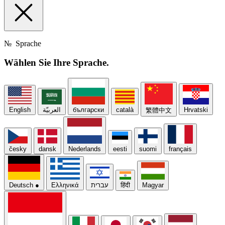
№
Sprache
Wählen Sie Ihre
Sprache.
English
العربيّة
български
català
Hrvatski
繁體中文
česky
dansk
Nederlands
eesti
suomi
français
Deutsch
●
Ελληνικά
עברית
हिंदी
Magyar