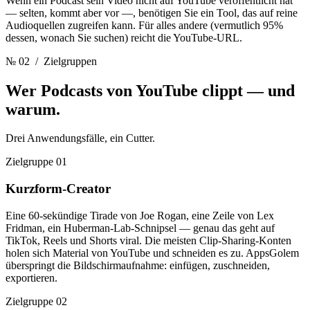
Wenn ein Podcast sein Video nicht auf YouTube veröffentlicht hat
— selten, kommt aber vor —, benötigen Sie ein Tool, das auf reine
Audioquellen zugreifen kann. Für alles andere (vermutlich 95%
dessen, wonach Sie suchen) reicht die YouTube-URL.
№ 02
/ Zielgruppen
Wer Podcasts von YouTube clippt
— und
warum.
Drei Anwendungsfälle, ein Cutter.
Zielgruppe 01
Kurzform-Creator
Eine 60-sekündige Tirade von Joe Rogan, eine Zeile von Lex
Fridman, ein Huberman-Lab-Schnipsel — genau das geht auf
TikTok, Reels und Shorts viral. Die meisten Clip-Sharing-Konten
holen sich Material von YouTube und schneiden es zu. AppsGolem
überspringt die Bildschirmaufnahme: einfügen, zuschneiden,
exportieren.
Zielgruppe 02