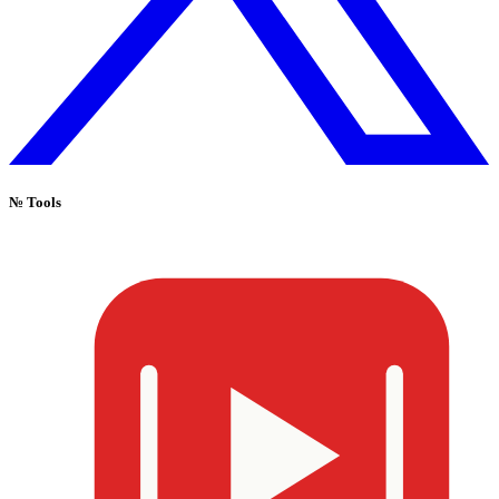
№
Tools