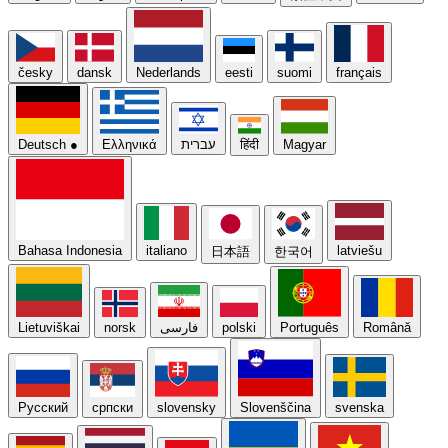
česky
dansk
Nederlands
eesti
suomi
français
Deutsch
●
Ελληνικά
עברית
हिंदी
Magyar
Bahasa Indonesia
italiano
latviešu
日本語
한국어
Lietuviškai
norsk
فارسی
polski
Português
Română
Русский
српски
slovensky
Slovenščina
svenska