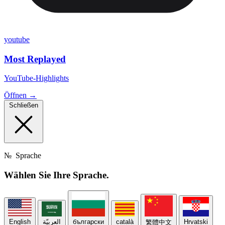
youtube
Most Replayed
YouTube-Highlights
Öffnen →
Schließen
№
Sprache
Wählen Sie Ihre
Sprache.
English
العربيّة
български
català
Hrvatski
繁體中文