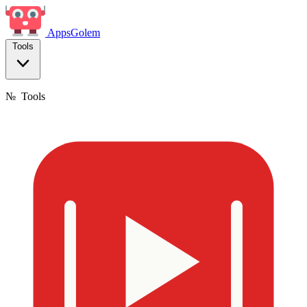
Apps
Golem
Tools
№
Tools