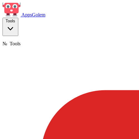
Apps
Golem
Tools
№
Tools