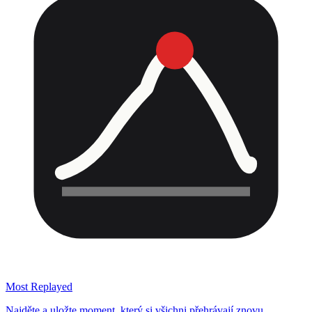
Most Replayed
Najděte a uložte moment, který si všichni přehrávají znovu