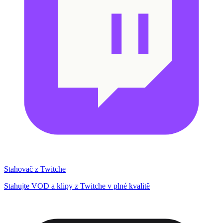
Stahovač z Twitche
Stahujte VOD a klipy z Twitche v plné kvalitě