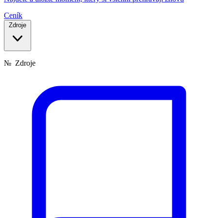
Ceník
Zdroje
№
Zdroje