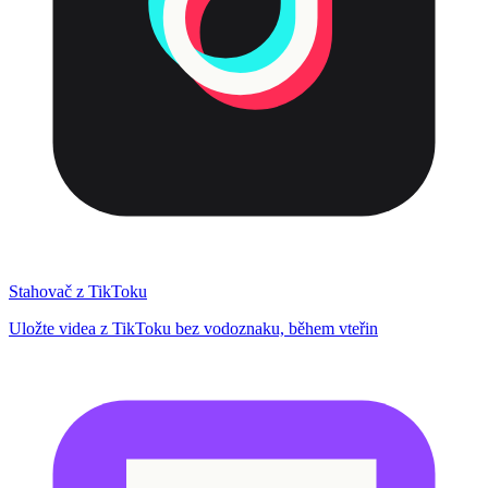
Stahovač z TikToku
Uložte videa z TikToku bez vodoznaku, během vteřin