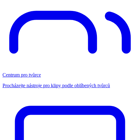
Centrum pro tvůrce
Procházejte nástroje pro klipy podle oblíbených tvůrců