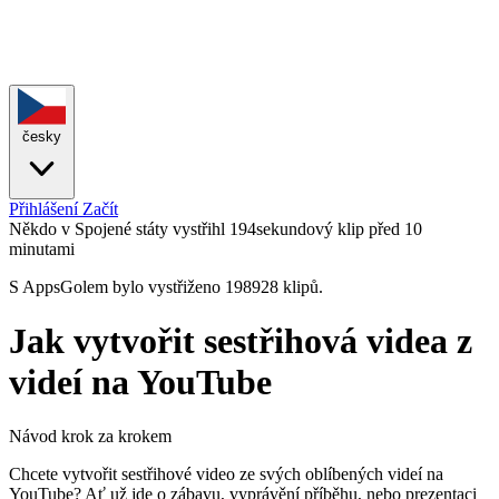
česky
Přihlášení
Začít
Někdo v Spojené státy vystřihl 194sekundový klip
před 10
minutami
S AppsGolem bylo vystřiženo 198928 klipů.
Jak vytvořit sestřihová videa z
videí na YouTube
Návod krok za krokem
Chcete vytvořit sestřihové video ze svých oblíbených videí na
YouTube? Ať už jde o zábavu, vyprávění příběhu, nebo prezentaci