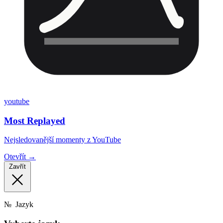
youtube
Most Replayed
Nejsledovanější momenty z YouTube
Otevřít →
Zavřít
№
Jazyk