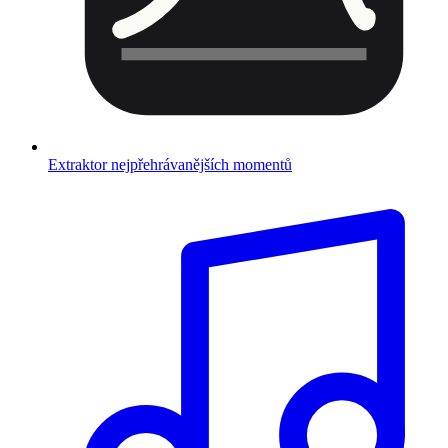
Extraktor nejpřehrávanějších momentů