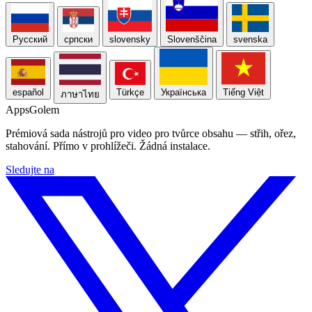
Русский
српски
slovensky
Slovenščina
svenska
español
Türkçe
Українська
Tiếng Việt
ภาษาไทย
Apps
Golem
Prémiová sada nástrojů pro video pro tvůrce obsahu — střih, ořez,
stahování. Přímo v prohlížeči. Žádná instalace.
Sledujte na