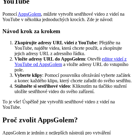
YouTube
Pomocí
AppsGolem
, můžete vytvořit sestřihové video z videí na
YouTube v několika jednoduchých krocích. Zde je návod:
Návod krok za krokem
Zkopírujte adresy URL videí z YouTube
: Přejděte na
YouTube, najděte videa, která chcete použít, a zkopírujte
jejich adresy URL z adresního řádku.
Vložte adresy URL do AppsGolem
: Otevřít
editor videí z
YouTube od AppsGolem
a vložte adresy URL do vstupního
pole.
Vyberte klipy
: Pomocí posuvníku ořezávání vyberte začátek
a konec každého klipu, který chcete zařadit do svého sestřihu.
Stáhněte si sestřihové video
: Kliknutím na tlačítko stažení
uložíte sestřihové video do svého zařízení.
To je vše! Úspěšně jste vytvořili sestřihové video z videí na
YouTube.
Proč zvolit AppsGolem?
AppsGolem je jedním z nejlepších nástrojů pro vytváření