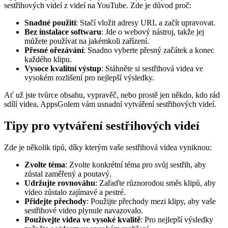
sestřihových videí z videí na YouTube. Zde je důvod proč:
Snadné použití
: Stačí vložit adresy URL a začít upravovat.
Bez instalace softwaru
: Jde o webový nástroj, takže jej
můžete používat na jakémkoli zařízení.
Přesné ořezávání
: Snadno vyberte přesný začátek a konec
každého klipu.
Vysoce kvalitní výstup
: Stáhněte si sestřihová videa ve
vysokém rozlišení pro nejlepší výsledky.
Ať už jste tvůrce obsahu, vypravěč, nebo prostě jen někdo, kdo rád
sdílí videa, AppsGolem vám usnadní vytváření sestřihových videí.
Tipy pro vytváření sestřihových videí
Zde je několik tipů, díky kterým vaše sestřihová videa vyniknou:
Zvolte téma
: Zvolte konkrétní téma pro svůj sestřih, aby
zůstal zaměřený a poutavý.
Udržujte rovnováhu
: Zařaďte různorodou směs klipů, aby
video zůstalo zajímavé a pestré.
Přidejte přechody
: Použijte přechody mezi klipy, aby vaše
sestřihové video plynule navazovalo.
Používejte videa ve vysoké kvalitě
: Pro nejlepší výsledky