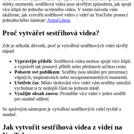
sbírky momentů, sestřihová videa jsou skvělým způsobem, jak spojit
více klipů do jednoho uceleného videa. V tomto návodu vám
ukážeme, jak vytvořit sestřihové video z videí na YouTube pomocí
jednoduchého nástroje:
AppsGolem
.
Proč vytvářet sestřihová videa?
Zde je několik důvodů, proč je vytváření sestřihových videí skvělý
nápad:
Vyprávějte příběh
: Sestřihová videa mohou spojit více klipů
a vyprávět tak poutavý příběh nebo představit určitou cestu.
Pobavte své publikum
: Sestřihy jsou ideální pro prezentaci
vtipných, inspirativních nebo nezapomenutelných momentů.
Ušetřete čas
: Místo sledování více videí vám sestřihy umožní
vychutnat si ty nejlepší části na jednom místě.
Využijte obsah znovu
: Proměňte více videí v jeden sestřih
pro snadné sdílení.
Se správným nástrojem je vytváření sestřihových videí rychlé a
snadné.
Jak vytvořit sestřihová videa z videí na