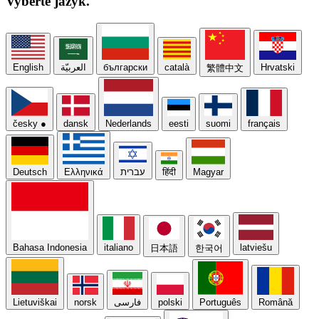
Vyberte
jazyk.
English
العربيّة
български
català
Hrvatski
繁體中文
česky
●
dansk
Nederlands
eesti
suomi
français
Deutsch
Ελληνικά
עברית
हिंदी
Magyar
Bahasa Indonesia
italiano
latviešu
日本語
한국어
Lietuviškai
norsk
فارسی
polski
Português
Română