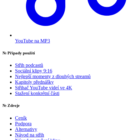
YouTube na MP3
№
Případy použití
Střih podcastů
Sociální klipy 9:16
Nejlepší momenty z dlouhých streamů
Kapitoly přednášky
Střihač YouTube videí ve 4K
Stažení konkrétní části
№
Zdroje
Ceník
Podpora
Alternativy
Návod na střih