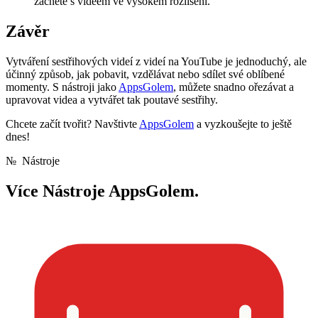
začněte s videem ve vysokém rozlišení.
Závěr
Vytváření sestřihových videí z videí na YouTube je jednoduchý, ale
účinný způsob, jak pobavit, vzdělávat nebo sdílet své oblíbené
momenty. S nástroji jako
AppsGolem
, můžete snadno ořezávat a
upravovat videa a vytvářet tak poutavé sestřihy.
Chcete začít tvořit? Navštivte
AppsGolem
a vyzkoušejte to ještě
dnes!
№
Nástroje
Více
Nástroje AppsGolem.