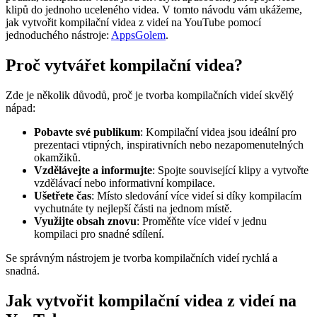
klipů do jednoho uceleného videa. V tomto návodu vám ukážeme,
jak vytvořit kompilační videa z videí na YouTube pomocí
jednoduchého nástroje:
AppsGolem
.
Proč vytvářet kompilační videa?
Zde je několik důvodů, proč je tvorba kompilačních videí skvělý
nápad:
Pobavte své publikum
: Kompilační videa jsou ideální pro
prezentaci vtipných, inspirativních nebo nezapomenutelných
okamžiků.
Vzdělávejte a informujte
: Spojte související klipy a vytvořte
vzdělávací nebo informativní kompilace.
Ušetřete čas
: Místo sledování více videí si díky kompilacím
vychutnáte ty nejlepší části na jednom místě.
Využijte obsah znovu
: Proměňte více videí v jednu
kompilaci pro snadné sdílení.
Se správným nástrojem je tvorba kompilačních videí rychlá a
snadná.
Jak vytvořit kompilační videa z videí na