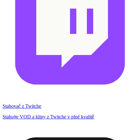
Stahovač z Twitche
Stahujte VOD a klipy z Twitche v plné kvalitě