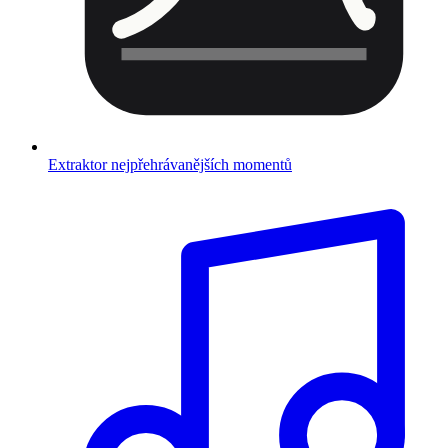
Extraktor nejpřehrávanějších momentů