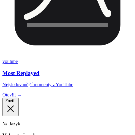
youtube
Most Replayed
Nejsledovanější momenty z YouTube
Otevřít →
Zavřít
№
Jazyk