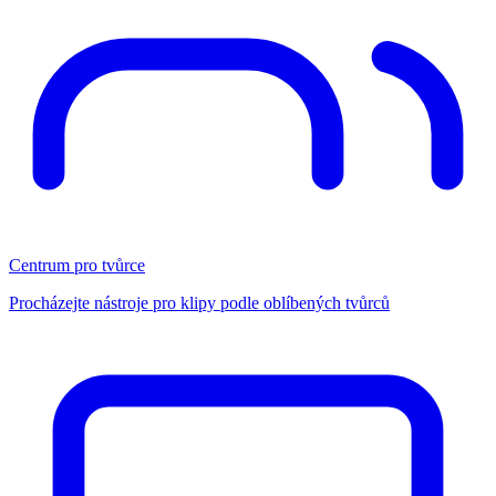
Centrum pro tvůrce
Procházejte nástroje pro klipy podle oblíbených tvůrců