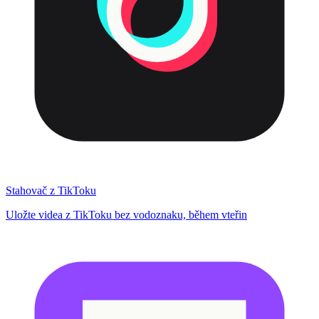
Stahovač z TikToku
Uložte videa z TikToku bez vodoznaku, během vteřin