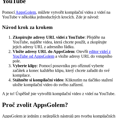
YouTube
Pomocí
AppsGolem
, můžete vytvořit kompilační videa z videí na
YouTube v několika jednoduchých krocích. Zde je návod:
Návod krok za krokem
Zkopírujte adresy URL videí z YouTube
: Přejděte na
YouTube, najděte videa, která chcete použít, a zkopírujte
jejich adresy URL z adresního řádku.
Vložte adresy URL do AppsGolem
: Otevřít
editor videí z
YouTube od AppsGolem
a vložte adresy URL do vstupního
pole.
Vyberte klipy
: Pomocí posuvníku pro oříznutí vyberte
začátek a konec každého klipu, který chcete zařadit do své
kompilace.
Stáhněte si kompilační video
: Kliknutím na tlačítko stažení
uložte kompilační video do svého zařízení.
A je to! Úspěšně jste vytvořili kompilační video z videí na YouTube.
Proč zvolit AppsGolem?
AppsGolem je jedním z nejlepších nástrojů pro tvorbu kompilačních