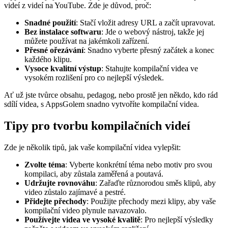
videí z videí na YouTube. Zde je důvod, proč:
Snadné použití
: Stačí vložit adresy URL a začít upravovat.
Bez instalace softwaru
: Jde o webový nástroj, takže jej
můžete používat na jakémkoli zařízení.
Přesné ořezávání
: Snadno vyberte přesný začátek a konec
každého klipu.
Vysoce kvalitní výstup
: Stahujte kompilační videa ve
vysokém rozlišení pro co nejlepší výsledek.
Ať už jste tvůrce obsahu, pedagog, nebo prostě jen někdo, kdo rád
sdílí videa, s AppsGolem snadno vytvoříte kompilační videa.
Tipy pro tvorbu kompilačních videí
Zde je několik tipů, jak vaše kompilační videa vylepšit:
Zvolte téma
: Vyberte konkrétní téma nebo motiv pro svou
kompilaci, aby zůstala zaměřená a poutavá.
Udržujte rovnováhu
: Zařaďte různorodou směs klipů, aby
video zůstalo zajímavé a pestré.
Přidejte přechody
: Použijte přechody mezi klipy, aby vaše
kompilační video plynule navazovalo.
Používejte videa ve vysoké kvalitě
: Pro nejlepší výsledky