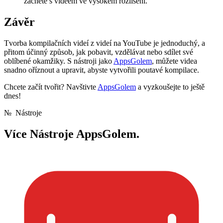
začněte s videem ve vysokém rozlišení.
Závěr
Tvorba kompilačních videí z videí na YouTube je jednoduchý, a
přitom účinný způsob, jak pobavit, vzdělávat nebo sdílet své
oblíbené okamžiky. S nástroji jako
AppsGolem
, můžete videa
snadno oříznout a upravit, abyste vytvořili poutavé kompilace.
Chcete začít tvořit? Navštivte
AppsGolem
a vyzkoušejte to ještě
dnes!
№
Nástroje
Více
Nástroje AppsGolem.