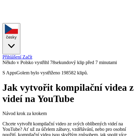
česky
Přihlášení
Začít
Někdo v Polsko vystřihl 78sekundový klip
před 7 minutami
S AppsGolem bylo vystřiženo 198582 klipů.
Jak vytvořit kompilační videa z
videí na YouTube
Návod krok za krokem
Chcete vytvořit kompilační video ze svých oblíbených videí na
YouTube? Ať už za účelem zábavy, vzdělávání, nebo pro osobní
použití, kompilační videa jsou skvělým způsobem, jak spojit více