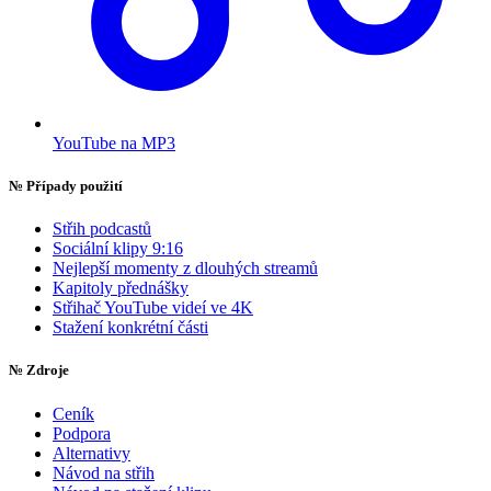
YouTube na MP3
№
Případy použití
Střih podcastů
Sociální klipy 9:16
Nejlepší momenty z dlouhých streamů
Kapitoly přednášky
Střihač YouTube videí ve 4K
Stažení konkrétní části
№
Zdroje
Ceník
Podpora
Alternativy
Návod na střih