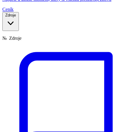
Ceník
Zdroje
№
Zdroje