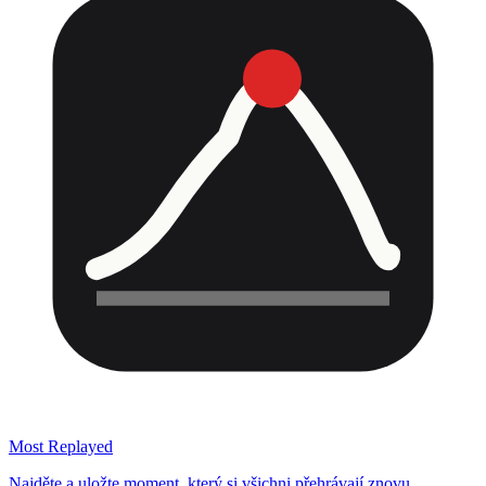
Most Replayed
Najděte a uložte moment, který si všichni přehrávají znovu