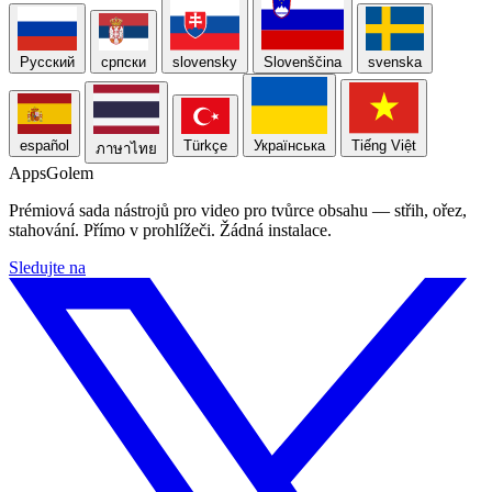
Русский
српски
slovensky
Slovenščina
svenska
español
Türkçe
Українська
Tiếng Việt
ภาษาไทย
Apps
Golem
Prémiová sada nástrojů pro video pro tvůrce obsahu — střih, ořez,
stahování. Přímo v prohlížeči. Žádná instalace.
Sledujte na