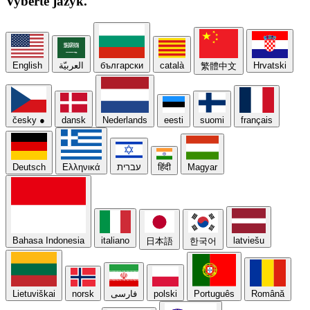
Vyberte
jazyk.
English
العربيّة
български
català
Hrvatski
繁體中文
česky
●
dansk
Nederlands
eesti
suomi
français
Deutsch
Ελληνικά
עברית
हिंदी
Magyar
Bahasa Indonesia
italiano
latviešu
日本語
한국어
Lietuviškai
norsk
فارسی
polski
Português
Română