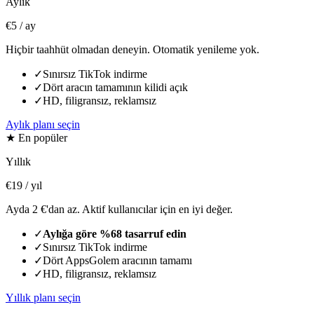
Aylık
€5
/ ay
Hiçbir taahhüt olmadan deneyin. Otomatik yenileme yok.
✓
Sınırsız TikTok indirme
✓
Dört aracın tamamının kilidi açık
✓
HD, filigransız, reklamsız
Aylık planı seçin
★ En popüler
Yıllık
€19
/ yıl
Ayda 2 €'dan az. Aktif kullanıcılar için en iyi değer.
✓
Aylığa göre %68 tasarruf edin
✓
Sınırsız TikTok indirme
✓
Dört AppsGolem aracının tamamı
✓
HD, filigransız, reklamsız
Yıllık planı seçin