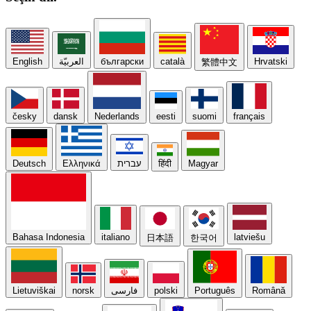
English
العربيّة
български
català
Hrvatski
繁體中文
česky
dansk
Nederlands
eesti
suomi
français
Deutsch
Ελληνικά
עברית
हिंदी
Magyar
Bahasa Indonesia
italiano
latviešu
日本語
한국어
Lietuviškai
norsk
فارسی
polski
Português
Română