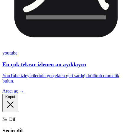
youtube
En çok tekrar izlenen an ayıklayıcı
YouTube izleyicilerinin gerçekten geri sardığı bölümü otomatik
bulun.
Aracı aç →
Kapat
№
Dil
Seçin
dil.