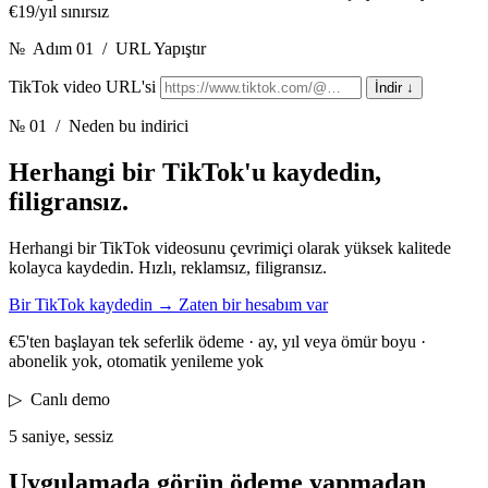
€19/yıl sınırsız
№
Adım 01
/
URL Yapıştır
TikTok video URL'si
İndir
↓
№ 01
/ Neden bu indirici
Herhangi bir TikTok'u kaydedin,
filigransız.
Herhangi bir TikTok videosunu çevrimiçi olarak yüksek kalitede
kolayca kaydedin. Hızlı, reklamsız, filigransız.
Bir TikTok kaydedin
→
Zaten bir hesabım var
€5'ten başlayan tek seferlik ödeme · ay, yıl veya ömür boyu ·
abonelik yok, otomatik yenileme yok
▷
Canlı demo
5 saniye, sessiz
Uygulamada görün
ödeme yapmadan