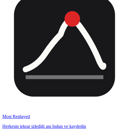
Most Replayed
Herkesin tekrar izlediği anı bulun ve kaydedin