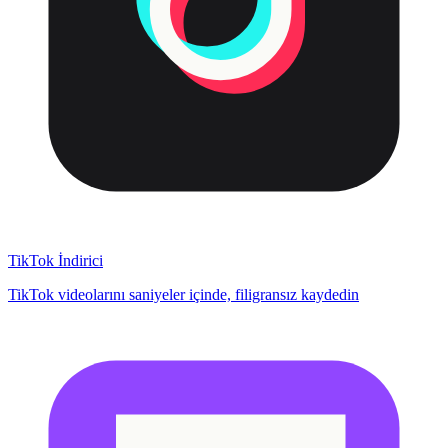
TikTok İndirici
TikTok videolarını saniyeler içinde, filigransız kaydedin