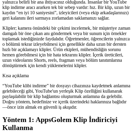
yalnızca belirli bir ana ihtiyacınız olduğunda. İnsanlar bir YouTube
klip indirme aracı ararken tek bir sebep vardır: hız. Bir klip, uzun bir
kaydın “en iyi 10 saniyesini”, izleyicileri (veya ekip arkadaşlarınızı)
geri kalanını ileri sarmaya zorlamadan saklamanızı sağlar.
Klipler; kamera önündeki bir çekimi incelemek, bir müşteriye zaman
damgalı bir öne çıkan anı göndermek veya bir sunum için örnekler
toplamak istediğinizde faydalıdır. Öğretmenler, öğrencilerin yalnızca
o bölümü tekrar izleyebilmesi için genellikle daha uzun bir dersten
hızlı bir açıklamayı klipler. Ürün ekipleri, mühendisliğin sorunu
hemen görebilmesi için bir hata tekrarını klipler. İçerik üreticileri,
uzun videolarını Shorts, reels, fragman veya bölüm tanıtımlarına
dönüştürmek için kendi yüklemelerini klipler.
Kısa açıklama
“YouTube klibi indirme” bir dosyayı cihazınıza kaydetmek anlamına
gelebileceği gibi, YouTube'un yerleşik Klip özelliğini kullanarak
paylaşılabilir bir klip bağlantısı oluşturmak anlamına da gelebilir.
Doğru yöntem, hedefinize ve içerik üzerindeki haklarınıza bağlıdır
—önce izin almak en güvenli iş akışıdır.
Yöntem 1: AppsGolem Klip İndiriciyi
Kullanma