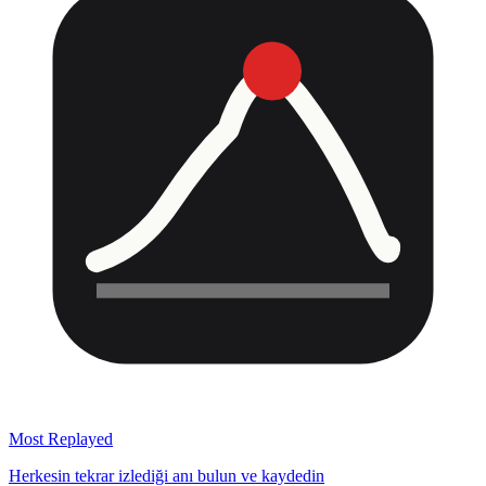
Most Replayed
Herkesin tekrar izlediği anı bulun ve kaydedin