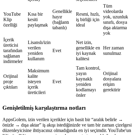
Tüm
Genellikle
videolarda
YouTube
Kısa bir
Resmi, hızlı,
hayır
yok, uzunluk
Klip
kesiti
iş birliği için
(bağlantı
sınırlı, dosya
özelliği
paylaşmak
ideal
tabanlı)
dışa aktarma
yok
İçerik
Lisanslı/izin
Net izin,
üreticisi
verilen
genellikle en
Her zaman
tarafından
Evet
yeniden
iyi kaynak
sunulmaz
sağlanan
kullanım
kalitesi
indirmeler
Tam kontrol,
Maksimum
yayın
Orijinal
Orijinal
kalite
kaynaklı
dosyalara
proje
isteyen
Evet
yeniden
erişim
çıktıları
içerik
kodlamayı
gerektirir
üreticileri
önler
Genişletilmiş karşılaştırma notları
AppsGolem, izin verilen içerikler için basit bir “aralık belirle →
önizle → dışa aktar” iş akışı istediğinizde ve tam bir zaman çizelgesi
düzenleyicisine ihtiyacınız olmadığında en iyi seçimdir. YouTube'un