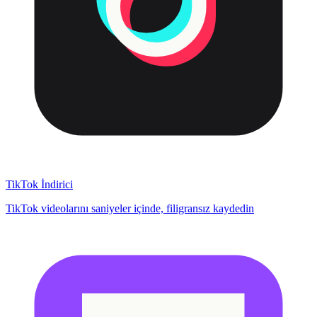
TikTok İndirici
TikTok videolarını saniyeler içinde, filigransız kaydedin