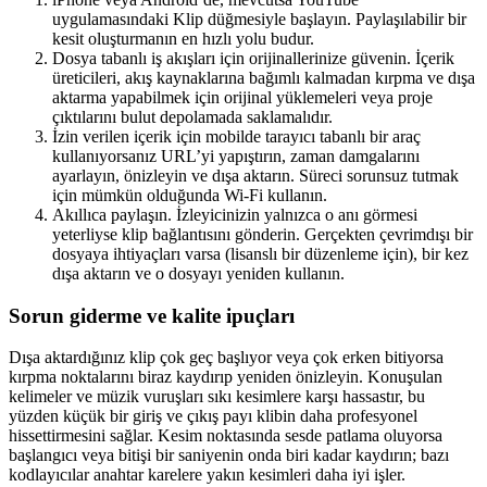
uygulamasındaki Klip düğmesiyle başlayın. Paylaşılabilir bir
kesit oluşturmanın en hızlı yolu budur.
Dosya tabanlı iş akışları için orijinallerinize güvenin. İçerik
üreticileri, akış kaynaklarına bağımlı kalmadan kırpma ve dışa
aktarma yapabilmek için orijinal yüklemeleri veya proje
çıktılarını bulut depolamada saklamalıdır.
İzin verilen içerik için mobilde tarayıcı tabanlı bir araç
kullanıyorsanız URL’yi yapıştırın, zaman damgalarını
ayarlayın, önizleyin ve dışa aktarın. Süreci sorunsuz tutmak
için mümkün olduğunda Wi-Fi kullanın.
Akıllıca paylaşın. İzleyicinizin yalnızca o anı görmesi
yeterliyse klip bağlantısını gönderin. Gerçekten çevrimdışı bir
dosyaya ihtiyaçları varsa (lisanslı bir düzenleme için), bir kez
dışa aktarın ve o dosyayı yeniden kullanın.
Sorun giderme ve kalite ipuçları
Dışa aktardığınız klip çok geç başlıyor veya çok erken bitiyorsa
kırpma noktalarını biraz kaydırıp yeniden önizleyin. Konuşulan
kelimeler ve müzik vuruşları sıkı kesimlere karşı hassastır, bu
yüzden küçük bir giriş ve çıkış payı klibin daha profesyonel
hissettirmesini sağlar. Kesim noktasında sesde patlama oluyorsa
başlangıcı veya bitişi bir saniyenin onda biri kadar kaydırın; bazı
kodlayıcılar anahtar karelere yakın kesimleri daha iyi işler.