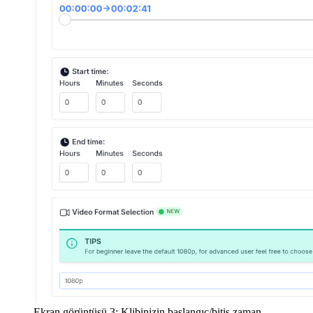
Ekran görüntüsü 3: Klibinizin başlangıç/bitiş zaman