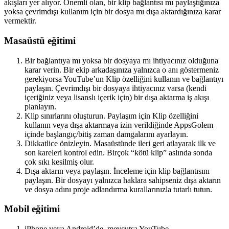
akışları yer alıyor. Önemli olan, bir klip bağlantısı mı paylaştığınıza
yoksa çevrimdışı kullanım için bir dosya mı dışa aktardığınıza karar
vermektir.
Masaüstü eğitimi
Bir bağlantıya mı yoksa bir dosyaya mı ihtiyacınız olduğuna
karar verin. Bir ekip arkadaşınıza yalnızca o anı göstermeniz
gerekiyorsa YouTube’un Klip özelliğini kullanın ve bağlantıyı
paylaşın. Çevrimdışı bir dosyaya ihtiyacınız varsa (kendi
içeriğiniz veya lisanslı içerik için) bir dışa aktarma iş akışı
planlayın.
Klip sınırlarını oluşturun. Paylaşım için Klip özelliğini
kullanın veya dışa aktarmaya izin verildiğinde AppsGolem
içinde başlangıç/bitiş zaman damgalarını ayarlayın.
Dikkatlice önizleyin. Masaüstünde ileri geri atlayarak ilk ve
son kareleri kontrol edin. Birçok “kötü klip” aslında sonda
çok sıkı kesilmiş olur.
Dışa aktarın veya paylaşın. İnceleme için klip bağlantısını
paylaşın. Bir dosyayı yalnızca haklara sahipseniz dışa aktarın
ve dosya adını proje adlandırma kurallarınızla tutarlı tutun.
Mobil eğitimi
iPhone veya Android’de, mevcutsa YouTube