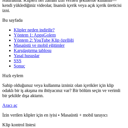
Hatırlatma: Klipleri her zaman izin verilen şekillerde kullanın—
kendi yüklediğiniz videolar, lisanslı içerik veya açık içerik üreticisi
izni.
Bu sayfada
Klipler neden indirilir?
Yöntem 1: AppsGolem
Yöntem 2: YouTube Klip özelliği
Masaüstü ve mobil eğitimler
Karşılaştırma tablosu
Yasal hususlar
SSS
Sonuç
Hızlı eylem
Sahip olduğunuz veya kullanma izniniz olan içerikler için klip
odaklı bir iş akışına mı ihtiyacınız var? Bir bölüm seçin ve verimli
bir şekilde dışa aktarın.
Aracı aç
İzin verilen klipler için en iyisi • Masaüstü + mobil tarayıcı
Klip kontrol listesi