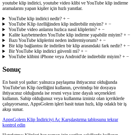
youtube klip indirici, youtube video klibi ve YouTube klip indirme
aramalarını yapan kişiler için hızlı yanıtlar.
YouTube klip indirici nedir?
+
−
YouTube Klip özelliğinden klip indirebilir miyim?
+
−
YouTube video anlarını hızlıca nasıl kliplerim?
+
−
Kalite kaybetmeden YouTube klip indirme yapabilir miyim?
+
−
Bazı YouTube kliplerini neden indiremiyorum?
+
−
Bir klip bağlantısı ile indirilen bir klip arasındaki fark nedir?
+
−
Bir YouTube klip indirici güvenli mi?
+
−
YouTube klibini iPhone veya Android'de indirebilir miyim?
+
−
Sonuç
En basit yol şudur: yalnızca paylaşıma ihtiyacınız olduğunda
YouTube'un Klip özelliğini kullanın, çevrimdışı bir dosyaya
ihtiyacınız olduğunda ise resmi veya izne dayalı seçenekleri
kullanın. Sahip olduğunuz veya kullanma izniniz olan içeriklerle
çalışıyorsanız, AppsGolem işleri basit tutan hızlı, klip odaklı bir iş
akışı sunar.
AppsGolem Klip İndiriciyi Aç
Karşılaştırma tablosunu tekrar
kontrol edin