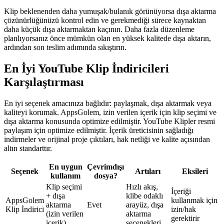
Klip beklenenden daha yumuşak/bulanık görünüyorsa dışa aktarma
çözünürlüğünüzü kontrol edin ve gerekmediği sürece kaynaktan
daha küçük dışa aktarmaktan kaçının. Daha fazla düzenleme
planlıyorsanız önce mümkün olan en yüksek kalitede dışa aktarın,
ardından son teslim adımında sıkıştırın.
En İyi YouTube Klip İndiricileri
Karşılaştırması
En iyi seçenek amacınıza bağlıdır: paylaşmak, dışa aktarmak veya
kaliteyi korumak. AppsGolem, izin verilen içerik için klip seçimi ve
dışa aktarma konusunda optimize edilmiştir. YouTube Klipler resmi
paylaşım için optimize edilmiştir. İçerik üreticisinin sağladığı
indirmeler ve orijinal proje çıktıları, hak netliği ve kalite açısından
altın standarttır.
En uygun
Çevrimdışı
Seçenek
Artıları
Eksileri
kullanım
dosya?
Klip seçimi
Hızlı akış,
İçeriği
+ dışa
klibe odaklı
AppsGolem
kullanmak için
aktarma
Evet
arayüz, dışa
Klip İndirici
izin/hak
(izin verilen
aktarma
gerektirir
içerik)
seçenekleri