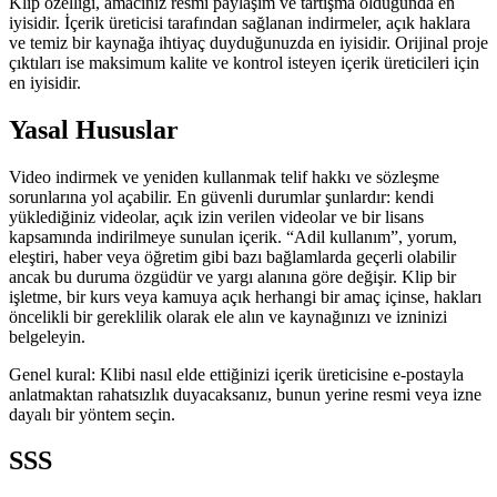
Klip özelliği, amacınız resmi paylaşım ve tartışma olduğunda en
iyisidir. İçerik üreticisi tarafından sağlanan indirmeler, açık haklara
ve temiz bir kaynağa ihtiyaç duyduğunuzda en iyisidir. Orijinal proje
çıktıları ise maksimum kalite ve kontrol isteyen içerik üreticileri için
en iyisidir.
Yasal Hususlar
Video indirmek ve yeniden kullanmak telif hakkı ve sözleşme
sorunlarına yol açabilir. En güvenli durumlar şunlardır: kendi
yüklediğiniz videolar, açık izin verilen videolar ve bir lisans
kapsamında indirilmeye sunulan içerik. “Adil kullanım”, yorum,
eleştiri, haber veya öğretim gibi bazı bağlamlarda geçerli olabilir
ancak bu duruma özgüdür ve yargı alanına göre değişir. Klip bir
işletme, bir kurs veya kamuya açık herhangi bir amaç içinse, hakları
öncelikli bir gereklilik olarak ele alın ve kaynağınızı ve izninizi
belgeleyin.
Genel kural:
Klibi nasıl elde ettiğinizi içerik üreticisine e-postayla
anlatmaktan rahatsızlık duyacaksanız, bunun yerine resmi veya izne
dayalı bir yöntem seçin.
SSS