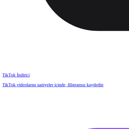
TikTok İndirici
TikTok videolarını saniyeler içinde, filigransız kaydedin