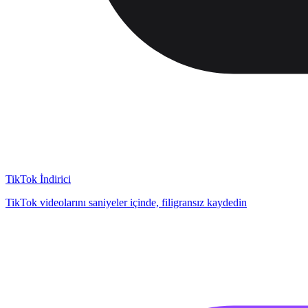
TikTok İndirici
TikTok videolarını saniyeler içinde, filigransız kaydedin