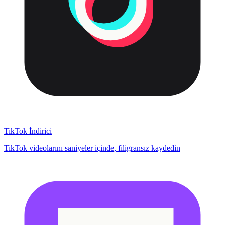
TikTok İndirici
TikTok videolarını saniyeler içinde, filigransız kaydedin