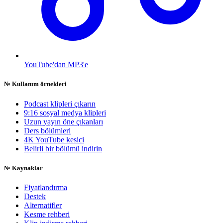
YouTube'dan MP3'e
№
Kullanım örnekleri
Podcast klipleri çıkarın
9:16 sosyal medya klipleri
Uzun yayın öne çıkanları
Ders bölümleri
4K YouTube kesici
Belirli bir bölümü indirin
№
Kaynaklar
Fiyatlandırma
Destek
Alternatifler
Kesme rehberi