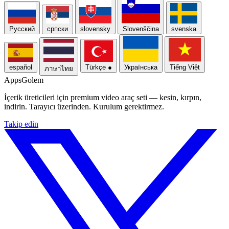
Русский
српски
slovensky
Slovenščina
svenska
español
Türkçe
●
Українська
Tiếng Việt
ภาษาไทย
Apps
Golem
İçerik üreticileri için premium video araç seti — kesin, kırpın,
indirin. Tarayıcı üzerinden. Kurulum gerektirmez.
Takip edin