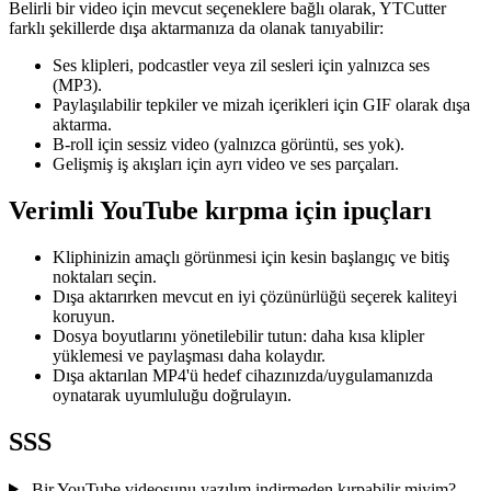
Belirli bir video için mevcut seçeneklere bağlı olarak, YTCutter
farklı şekillerde dışa aktarmanıza da olanak tanıyabilir:
Ses klipleri, podcastler veya zil sesleri için yalnızca ses
(MP3).
Paylaşılabilir tepkiler ve mizah içerikleri için GIF olarak dışa
aktarma.
B-roll için sessiz video (yalnızca görüntü, ses yok).
Gelişmiş iş akışları için ayrı video ve ses parçaları.
Verimli YouTube kırpma için ipuçları
Kliphinizin amaçlı görünmesi için kesin başlangıç ve bitiş
noktaları seçin.
Dışa aktarırken mevcut en iyi çözünürlüğü seçerek kaliteyi
koruyun.
Dosya boyutlarını yönetilebilir tutun: daha kısa klipler
yüklemesi ve paylaşması daha kolaydır.
Dışa aktarılan MP4'ü hedef cihazınızda/uygulamanızda
oynatarak uyumluluğu doğrulayın.
SSS
Bir YouTube videosunu yazılım indirmeden kırpabilir miyim?
⌄