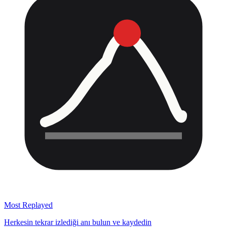
Most Replayed
Herkesin tekrar izlediği anı bulun ve kaydedin