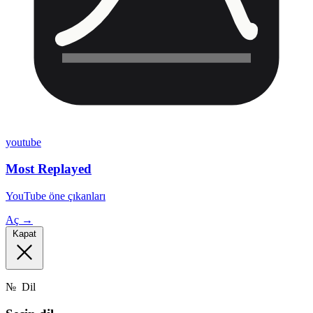
youtube
Most Replayed
YouTube öne çıkanları
Aç →
Kapat
№
Dil