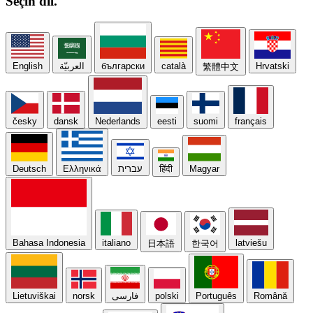
Seçin
dil.
English
العربيّة
български
català
Hrvatski
繁體中文
česky
dansk
Nederlands
eesti
suomi
français
Deutsch
Ελληνικά
עברית
हिंदी
Magyar
Bahasa Indonesia
italiano
latviešu
日本語
한국어
Lietuviškai
norsk
فارسی
polski
Português
Română