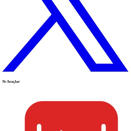
№
Araçlar