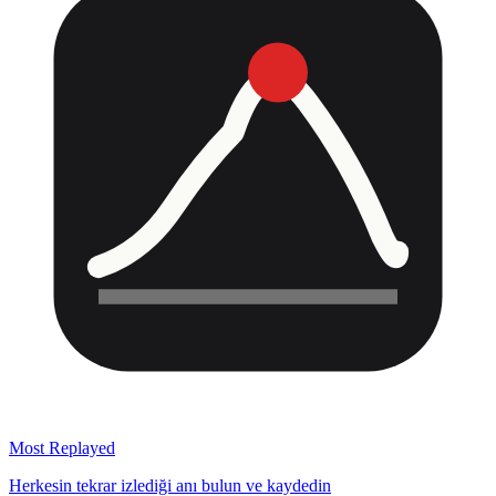
Most Replayed
Herkesin tekrar izlediği anı bulun ve kaydedin