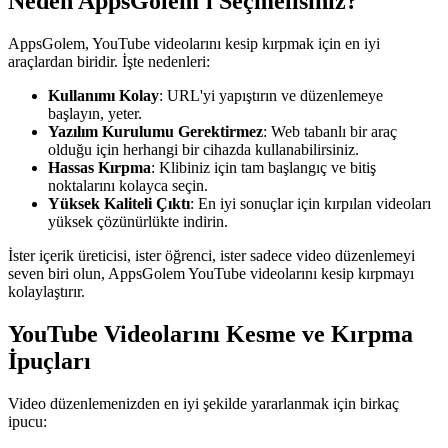
Neden AppsGolem'i Seçmelisiniz?
AppsGolem, YouTube videolarını kesip kırpmak için en iyi
araçlardan biridir. İşte nedenleri:
Kullanımı Kolay
: URL'yi yapıştırın ve düzenlemeye
başlayın, yeter.
Yazılım Kurulumu Gerektirmez
: Web tabanlı bir araç
olduğu için herhangi bir cihazda kullanabilirsiniz.
Hassas Kırpma
: Klibiniz için tam başlangıç ve bitiş
noktalarını kolayca seçin.
Yüksek Kaliteli Çıktı
: En iyi sonuçlar için kırpılan videoları
yüksek çözünürlükte indirin.
İster içerik üreticisi, ister öğrenci, ister sadece video düzenlemeyi
seven biri olun, AppsGolem YouTube videolarını kesip kırpmayı
kolaylaştırır.
YouTube Videolarını Kesme ve Kırpma
İpuçları
Video düzenlemenizden en iyi şekilde yararlanmak için birkaç
ipucu: