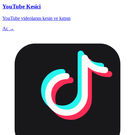
YouTube Kesici
YouTube videolarını kesin ve kırpın
Aç →