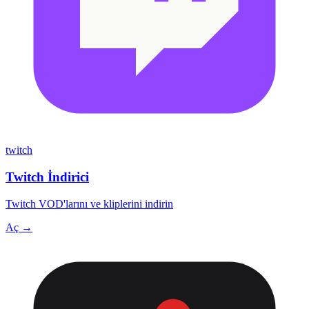
twitch
Twitch İndirici
Twitch VOD'larını ve kliplerini indirin
Aç →