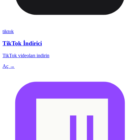
tiktok
TikTok İndirici
TikTok videoları indirin
Aç →