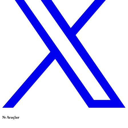
№
Araçlar