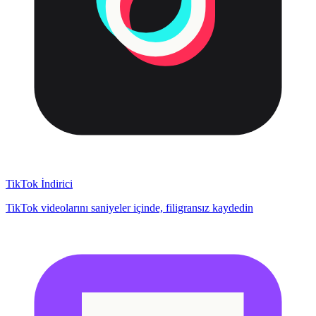
TikTok İndirici
TikTok videolarını saniyeler içinde, filigransız kaydedin