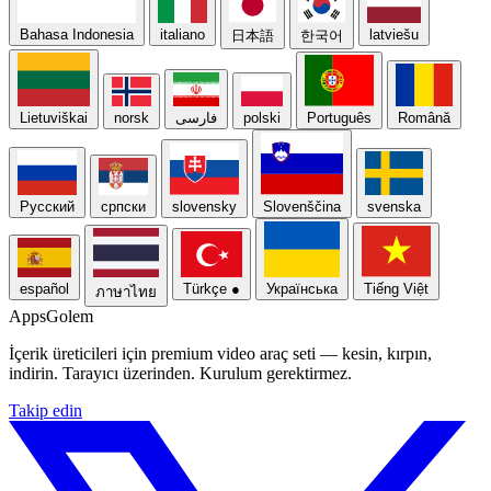
Bahasa Indonesia
italiano
latviešu
日本語
한국어
Lietuviškai
norsk
فارسی
polski
Português
Română
Русский
српски
slovensky
Slovenščina
svenska
español
Türkçe
●
Українська
Tiếng Việt
ภาษาไทย
Apps
Golem
İçerik üreticileri için premium video araç seti — kesin, kırpın,
indirin. Tarayıcı üzerinden. Kurulum gerektirmez.
Takip edin