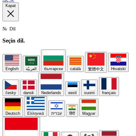
Kapat
№
Dil
Seçin
dil.
English
العربيّة
български
català
Hrvatski
繁體中文
česky
dansk
Nederlands
eesti
suomi
français
Deutsch
Ελληνικά
עברית
हिंदी
Magyar