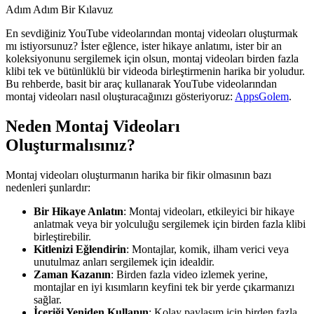
Adım Adım Bir Kılavuz
En sevdiğiniz YouTube videolarından montaj videoları oluşturmak
mı istiyorsunuz? İster eğlence, ister hikaye anlatımı, ister bir an
koleksiyonunu sergilemek için olsun, montaj videoları birden fazla
klibi tek ve bütünlüklü bir videoda birleştirmenin harika bir yoludur.
Bu rehberde, basit bir araç kullanarak YouTube videolarından
montaj videoları nasıl oluşturacağınızı gösteriyoruz:
AppsGolem
.
Neden Montaj Videoları
Oluşturmalısınız?
Montaj videoları oluşturmanın harika bir fikir olmasının bazı
nedenleri şunlardır:
Bir Hikaye Anlatın
: Montaj videoları, etkileyici bir hikaye
anlatmak veya bir yolculuğu sergilemek için birden fazla klibi
birleştirebilir.
Kitlenizi Eğlendirin
: Montajlar, komik, ilham verici veya
unutulmaz anları sergilemek için idealdir.
Zaman Kazanın
: Birden fazla video izlemek yerine,
montajlar en iyi kısımların keyfini tek bir yerde çıkarmanızı
sağlar.
İçeriği Yeniden Kullanın
: Kolay paylaşım için birden fazla