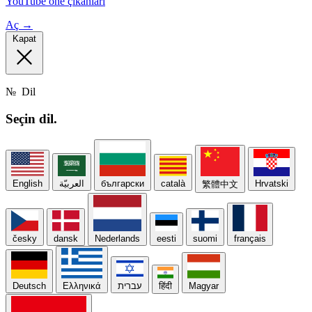
YouTube öne çıkanları
Aç →
Kapat
№
Dil
Seçin
dil.
English
العربيّة
български
català
Hrvatski
繁體中文
česky
dansk
Nederlands
eesti
suomi
français
Deutsch
Ελληνικά
עברית
हिंदी
Magyar