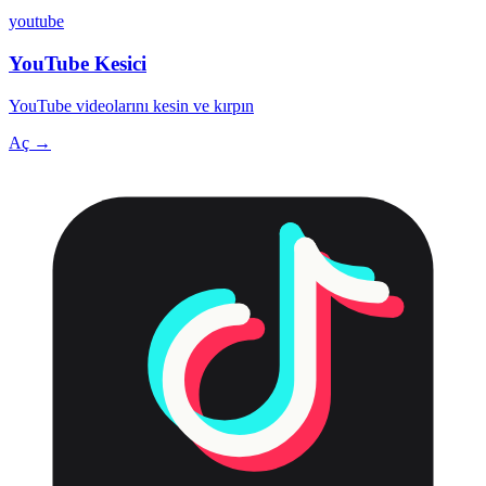
youtube
YouTube Kesici
YouTube videolarını kesin ve kırpın
Aç →