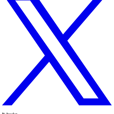
№
Araçlar