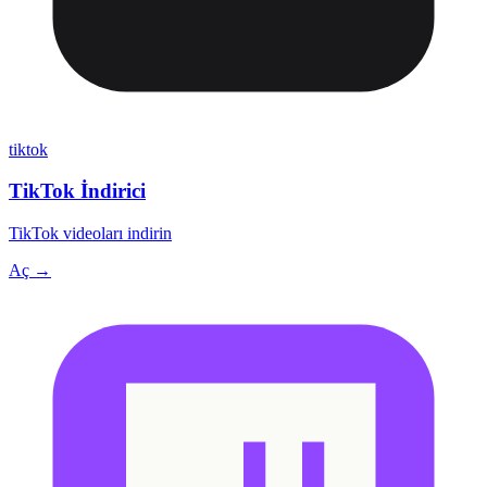
tiktok
TikTok İndirici
TikTok videoları indirin
Aç →