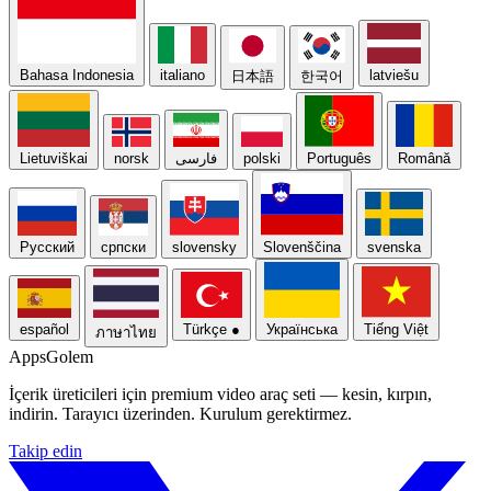
Bahasa Indonesia
italiano
latviešu
日本語
한국어
Lietuviškai
norsk
فارسی
polski
Português
Română
Русский
српски
slovensky
Slovenščina
svenska
español
Türkçe
●
Українська
Tiếng Việt
ภาษาไทย
Apps
Golem
İçerik üreticileri için premium video araç seti — kesin, kırpın,
indirin. Tarayıcı üzerinden. Kurulum gerektirmez.
Takip edin