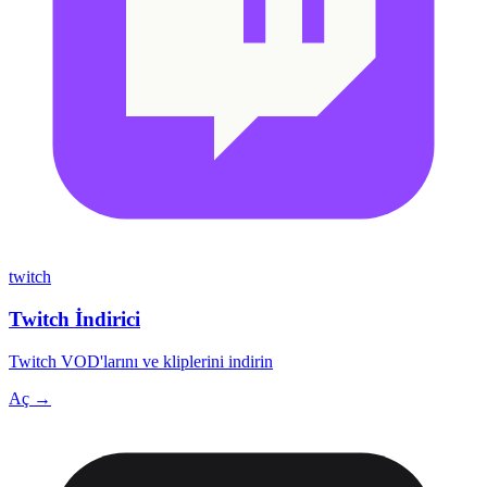
twitch
Twitch İndirici
Twitch VOD'larını ve kliplerini indirin
Aç →