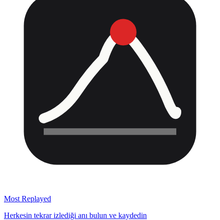
Most Replayed
Herkesin tekrar izlediği anı bulun ve kaydedin