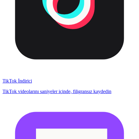
TikTok İndirici
TikTok videolarını saniyeler içinde, filigransız kaydedin