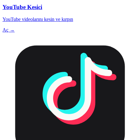
YouTube Kesici
YouTube videolarını kesin ve kırpın
Aç →