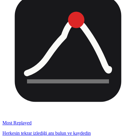
Most Replayed
Herkesin tekrar izlediği anı bulun ve kaydedin