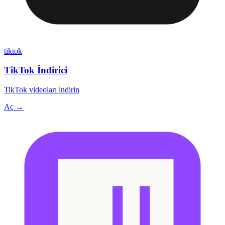
tiktok
TikTok İndirici
TikTok videoları indirin
Aç →