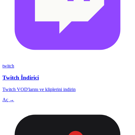
twitch
Twitch İndirici
Twitch VOD'larını ve kliplerini indirin
Aç →