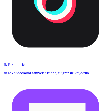
TikTok İndirici
TikTok videolarını saniyeler içinde, filigransız kaydedin