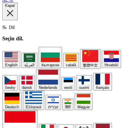
Kapat
№
Dil
Seçin
dil.
English
العربيّة
български
català
Hrvatski
繁體中文
česky
dansk
Nederlands
eesti
suomi
français
Deutsch
Ελληνικά
עברית
हिंदी
Magyar