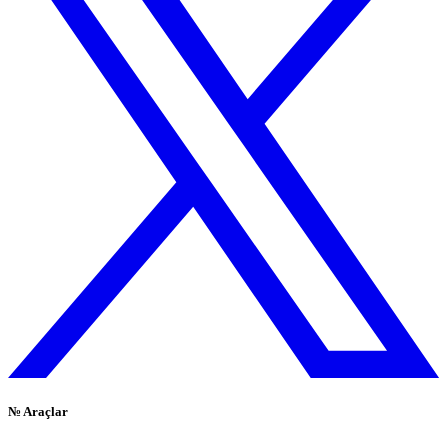
№
Araçlar