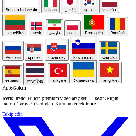
Bahasa Indonesia
italiano
latviešu
日本語
한국어
Lietuviškai
norsk
فارسی
polski
Português
Română
Русский
српски
slovensky
Slovenščina
svenska
español
Türkçe
●
Українська
Tiếng Việt
ภาษาไทย
Apps
Golem
İçerik üreticileri için premium video araç seti — kesin, kırpın,
indirin. Tarayıcı üzerinden. Kurulum gerektirmez.
Takip edin