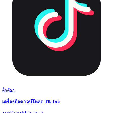
ติ๊กต๊อก
เครื่องมือดาวน์โหลด TikTok