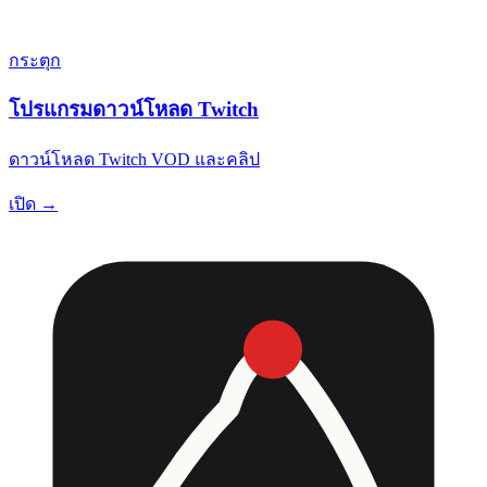
กระตุก
โปรแกรมดาวน์โหลด Twitch
ดาวน์โหลด Twitch VOD และคลิป
เปิด →