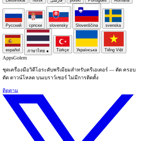
Lietuviškai
norsk
فارسی
polski
Português
Română
Русский
српски
slovensky
Slovenščina
svenska
español
Türkçe
Українська
Tiếng Việt
ภาษาไทย
●
Apps
Golem
ชุดเครื่องมือวิดีโอระดับพรีเมียมสําหรับครีเอเตอร์ — ตัด ครอบ
ตัด ดาวน์โหลด บนเบราว์เซอร์ ไม่มีการติดตั้ง
ติดตาม