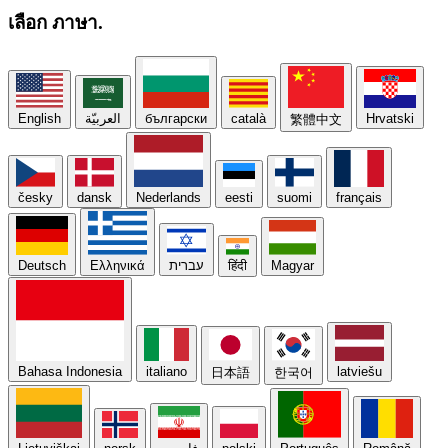
เลือก
ภาษา.
English
العربيّة
български
català
Hrvatski
繁體中文
česky
dansk
Nederlands
eesti
suomi
français
Deutsch
Ελληνικά
עברית
हिंदी
Magyar
Bahasa Indonesia
italiano
latviešu
日本語
한국어