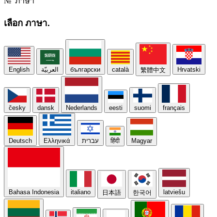
№
ภาษา
เลือก
ภาษา.
English
العربيّة
български
català
Hrvatski
繁體中文
česky
dansk
Nederlands
eesti
suomi
français
Deutsch
Ελληνικά
עברית
हिंदी
Magyar
Bahasa Indonesia
italiano
latviešu
日本語
한국어