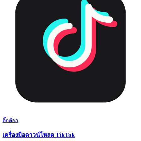
ติ๊กต๊อก
เครื่องมือดาวน์โหลด TikTok