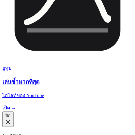
ยูทูบ
เล่นซ้ำมากที่สุด
ไฮไลท์ของ YouTube
เปิด →
ปิด