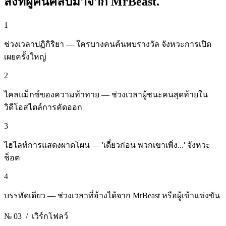
สิ่งที่ผู้คนคลิปมาจาก
MrBeast.
1
ช่วงเวลาปฏิกิริยา — ใครบางคนค้นพบรางวัล จังหวะการเปิด
เผยครั้งใหญ่
2
ไคลแม็กซ์ของความท้าทาย — ช่วงเวลาผู้ชนะคนสุดท้ายใน
วิดีโอสไตล์การคัดออก
3
ไฮไลท์การแสดงผาดโผน — 'เดี๋ยวก่อน พวกเขาเพิ่ง...' จังหวะ
ช็อต
4
บรรทัดเดียว — ช่วงเวลาที่อ้างได้จาก MrBeast หรือผู้เข้าแข่งขัน
№ 03
/ เวิร์กโฟลว์