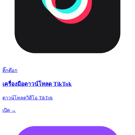
ติ๊กต๊อก
เครื่องมือดาวน์โหลด TikTok
ดาวน์โหลดวิดีโอ TikTok
เปิด →