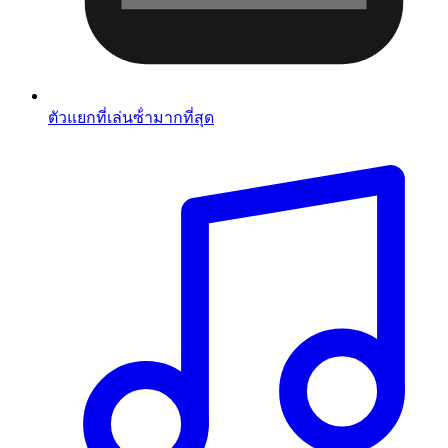
ตัวแยกที่เล่นซ้ํามากที่สุด