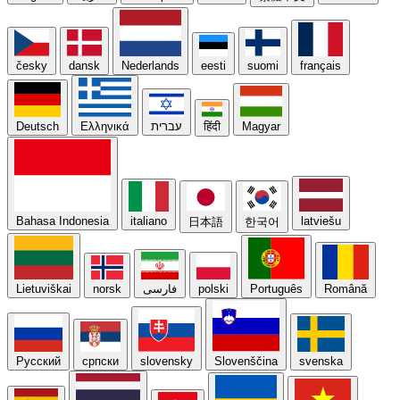
česky
dansk
Nederlands
eesti
suomi
français
Deutsch
Ελληνικά
עברית
हिंदी
Magyar
Bahasa Indonesia
italiano
latviešu
日本語
한국어
Lietuviškai
norsk
فارسی
polski
Português
Română
Русский
српски
slovensky
Slovenščina
svenska