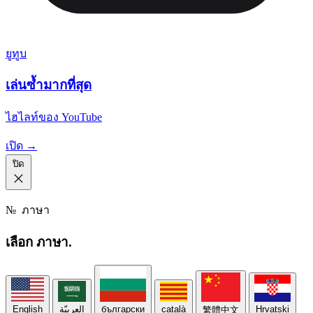
ยูทูบ
เล่นซ้ำมากที่สุด
ไฮไลท์ของ YouTube
เปิด →
ปิด
№
ภาษา
เลือก
ภาษา.
English
العربيّة
български
català
Hrvatski
繁體中文