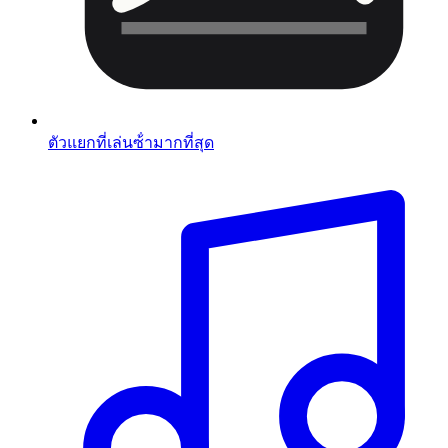
ตัวแยกที่เล่นซ้ํามากที่สุด