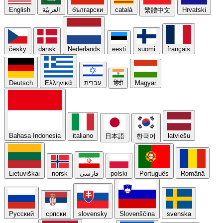
English
العربيّة
български
català
Hrvatski
繁體中文
česky
dansk
Nederlands
eesti
suomi
français
Deutsch
Ελληνικά
עברית
हिंदी
Magyar
Bahasa Indonesia
italiano
latviešu
日本語
한국어
Lietuviškai
norsk
فارسی
polski
Português
Română
Русский
српски
slovensky
Slovenščina
svenska