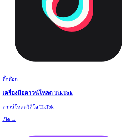
ติ๊กต๊อก
เครื่องมือดาวน์โหลด TikTok
ดาวน์โหลดวิดีโอ TikTok
เปิด →