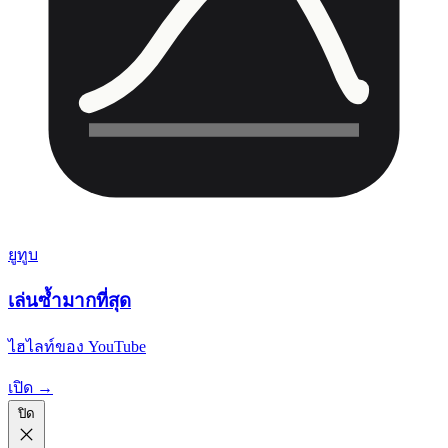
ยูทูบ
เล่นซ้ำมากที่สุด
ไฮไลท์ของ YouTube
เปิด →
ปิด