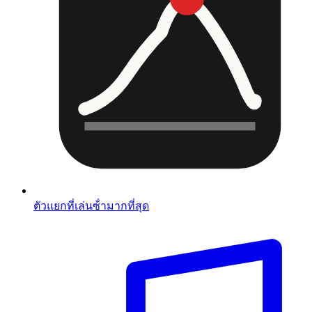
ตัวแยกที่เล่นซ้ํามากที่สุด