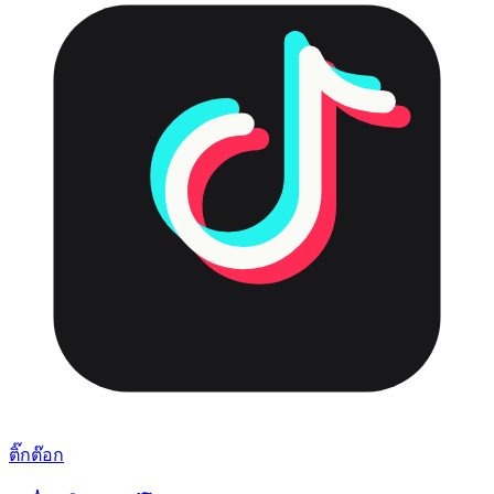
ติ๊กต๊อก