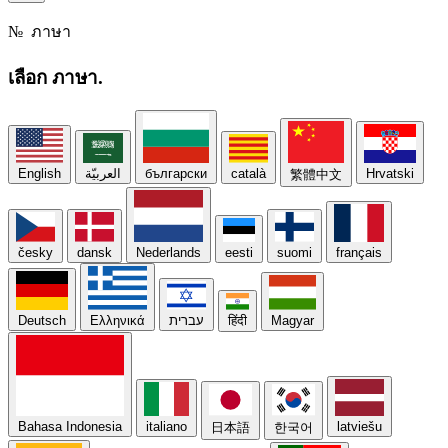
№
ภาษา
เลือก
ภาษา.
English
العربيّة
български
català
Hrvatski
繁體中文
česky
dansk
Nederlands
eesti
suomi
français
Deutsch
Ελληνικά
עברית
हिंदी
Magyar
Bahasa Indonesia
italiano
latviešu
日本語
한국어