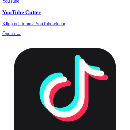
YouTube
YouTube Cutter
Klipp och trimma YouTube-videor
Öppna →