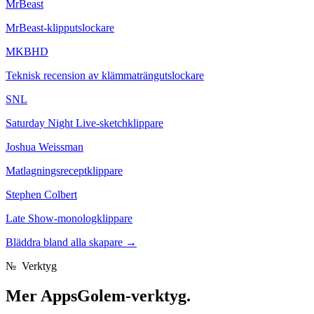
MrBeast
MrBeast-klipputslockare
MKBHD
Teknisk recension av klämmaträngutslockare
SNL
Saturday Night Live-sketchklippare
Joshua Weissman
Matlagningsreceptklippare
Stephen Colbert
Late Show-monologklippare
Bläddra bland alla skapare
→
№
Verktyg
Mer
AppsGolem-verktyg.