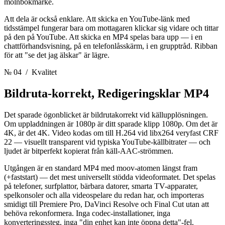
molnbokmärke.
Att dela är också enklare. Att skicka en YouTube-länk med
tidsstämpel fungerar bara om mottagaren klickar sig vidare och tittar
på den på YouTube. Att skicka en MP4 spelas bara upp — i en
chattförhandsvisning, på en telefonlåsskärm, i en grupptråd. Ribban
för att "se det jag älskar" är lägre.
№ 04
/ Kvalitet
Bildruta-korrekt,
Redigeringsklar MP4
Det sparade ögonblicket är bildrutakorrekt vid källupplösningen.
Om uppladdningen är 1080p är ditt sparade klipp 1080p. Om det är
4K, är det 4K. Video kodas om till H.264 vid libx264 veryfast CRF
22 — visuellt transparent vid typiska YouTube-källbitrater — och
ljudet är bitperfekt kopierat från käll-AAC-strömmen.
Utgången är en standard MP4 med moov-atomen längst fram
(+faststart) — det mest universellt stödda videoformatet. Det spelas
på telefoner, surfplattor, bärbara datorer, smarta TV-apparater,
spelkonsoler och alla videospelare du redan har, och importeras
smidigt till Premiere Pro, DaVinci Resolve och Final Cut utan att
behöva rekonformera. Inga codec-installationer, inga
konverteringssteg, inga "din enhet kan inte öppna detta"-fel.