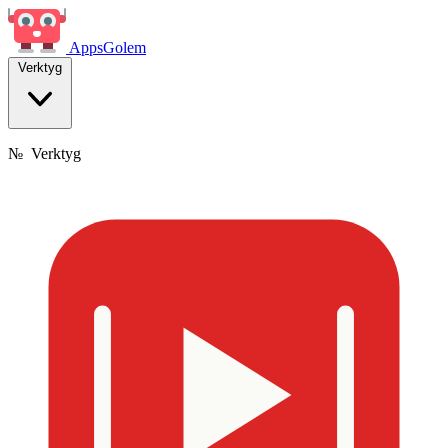
Apps
Golem
Verktyg
№
Verktyg