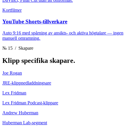
DaVinci, Final Cut utan att omformas.
Kortfilmer
YouTube Shorts-tillverkare
Auto 9:16 med spårning av ansikts- och aktiva högtalare — ingen
manuell omramning.
№ 15
/ Skapare
Klipp
specifika skapare.
Joe Rogan
JRE-klippnedladdningsare
Lex Fridman
Lex Fridman Podcast-klippare
Andrew Huberman
Huberman Lab-segment