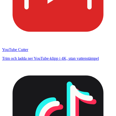
YouTube Cutter
Trim och ladda ner YouTube-klipp i 4K, utan vattenstämpel