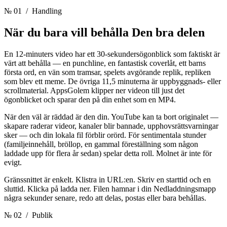
№ 01
/ Handling
När du bara vill behålla
Den bra delen
En 12-minuters video har ett 30-sekundersögonblick som faktiskt är
värt att behålla — en punchline, en fantastisk coverlåt, ett barns
första ord, en vän som tramsar, spelets avgörande replik, repliken
som blev ett meme. De övriga 11,5 minuterna är uppbyggnads- eller
scrollmaterial. AppsGolem klipper ner videon till just det
ögonblicket och sparar den på din enhet som en MP4.
När den väl är räddad är den din. YouTube kan ta bort originalet —
skapare raderar videor, kanaler blir bannade, upphovsrättsvarningar
sker — och din lokala fil förblir orörd. För sentimentala stunder
(familjeinnehåll, bröllop, en gammal föreställning som någon
laddade upp för flera år sedan) spelar detta roll. Molnet är inte för
evigt.
Gränssnittet är enkelt. Klistra in URL:en. Skriv en starttid och en
sluttid. Klicka på ladda ner. Filen hamnar i din Nedladdningsmapp
några sekunder senare, redo att delas, postas eller bara behållas.
№ 02
/ Publik