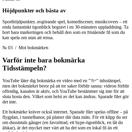
Höjdpunkter och bästa av
Sporthöjdpunkter, avgörande spel, komediscener, musikcovers – ett
enda fantastiskt ögonblick begravt i en 30-minuters uppladdning. Ta
bort bara markeringen och behåll den som en fristående fil som du
kan spela om utan att rensa.
№ 03
/ Mot bokmärken
Varför inte bara bokmärka
Tidsstämpeln?
YouTube låter dig bokmärka en video med en "?t=" tidsstämpel,
men det bokmärket beror på att tre saker förblir sanna: videon förblir
offentlig, kanalen är aktiv, och YouTube bestämmer sig inte för att
sluta hosta den. Vilket som helst av det kan ändras. Sparade filer gör
det inte.
Ett bokmärke kräver också internet. Sparade filer spelas offline – på
flygplan, i tunnelbanor, på platser där data mäts. För ett klipp du ser
om dussintals gånger (en favoritrad, ett hype-ögonblick, en låt du
älskar), är det mycket mer värt att ha det som en lokal fil än ett