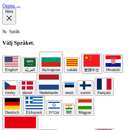
Öppna →
Nära
№
Språk
Välj
Språket.
English
العربيّة
български
català
Hrvatski
繁體中文
česky
dansk
Nederlands
eesti
suomi
français
Deutsch
Ελληνικά
עברית
हिंदी
Magyar