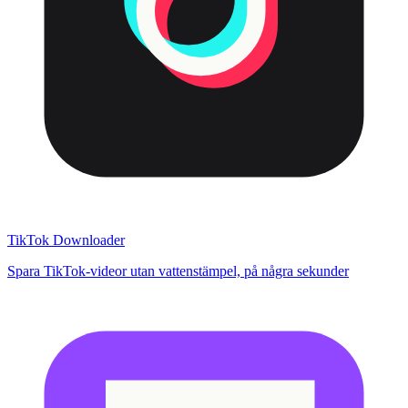
TikTok Downloader
Spara TikTok-videor utan vattenstämpel, på några sekunder