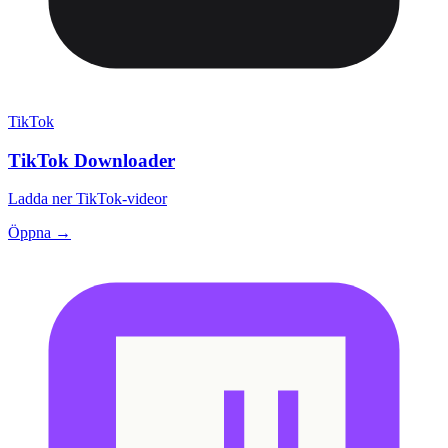
TikTok
TikTok Downloader
Ladda ner TikTok-videor
Öppna →