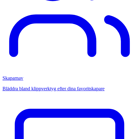
Skaparnav
Bläddra bland klippverktyg efter dina favoritskapare