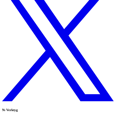
№
Verktyg