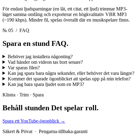
För endast ljudsparningar (en låt, ett citat, ett ljud) trimmar MP3-
läget samma omfång och exporterar en högkvalitativ VBR MP3
(~190 kbps). Mindre fil, spelas överallt där en musikspelare finns.
№ 05
/ FAQ
Spara en stund
FAQ.
Behöver jag installera någonting?
Vad händer om videon tas bort senare?
Var sparas filen?
Kan jag spara bara några sekunder, eller behöver det vara längre?
Kommer det sparade ögonblicket att spelas upp på min telefon?
Kan jag bara spara ljudet som en MP3?
Klistra · Trim · Spara
Behåll stunden
Det spelar roll.
Spara ett YouTube-ögonblick
→
Säkert & Privat · Pengarna-tillbaka-garanti