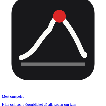
Mest omspelad
Hitta och spara ögonblicket då alla spelar om igen