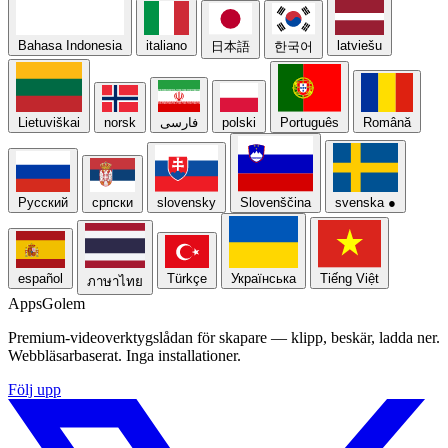
Bahasa Indonesia
italiano
latviešu
日本語
한국어
Lietuviškai
norsk
فارسی
polski
Português
Română
Русский
српски
slovensky
Slovenščina
svenska
●
español
Türkçe
Українська
Tiếng Việt
ภาษาไทย
Apps
Golem
Premium-videoverktygslådan för skapare — klipp, beskär, ladda ner.
Webbläsarbaserat. Inga installationer.
Följ upp