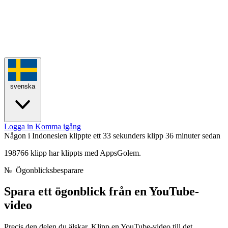
svenska
Logga in
Komma igång
Någon i Indonesien klippte ett 33 sekunders klipp
36 minuter sedan
198766 klipp har klippts med AppsGolem.
№
Ögonblicksbesparare
Spara ett ögonblick från
en YouTube-
video
Precis den delen du älskar. Klipp en YouTube-video till det