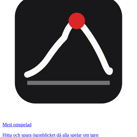
Mest omspelad
Hitta och spara ögonblicket då alla spelar om igen