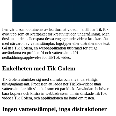
I en värld som domineras av kortformat videoinnehåll har TikTok
dykt upp som ett kraftpaket för kreativitet och underhållning. Men
önskan att dela eller spara dessa engagerande videor krockar ofta
med närvaron av vattenstämplar, logotyper eller distraherande text.
Gå in i Tik Golem, en webbapplikation utformad för att ge
användarna en problemfri och vattenstämpelfri
nedladdningsupplevelse för TikTok-video.
Enkelheten med Tik Golem
Tik Golem utmärker sig med sitt raka och användarvänliga
tillvägagångssätt. Processen att ladda ner TikTok-videor utan
vattenstämplar blir så enkel som ett par klick. Användare behöver
bara kopiera och klistra in webbadressen till sin önskade TikTok-
video i Tik Golem, och applikationen tar hand om resten.
Ingen vattenstämpel, inga distraktioner