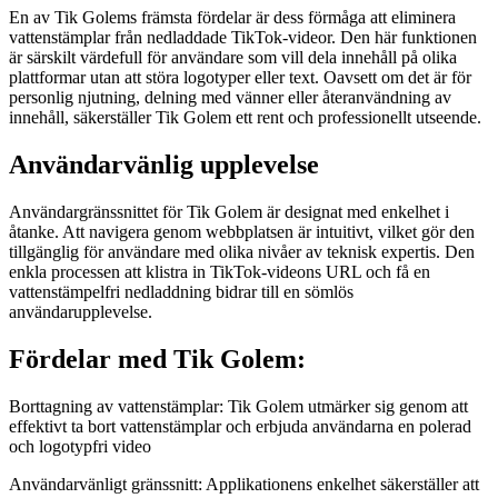
En av Tik Golems främsta fördelar är dess förmåga att eliminera
vattenstämplar från nedladdade TikTok-videor. Den här funktionen
är särskilt värdefull för användare som vill dela innehåll på olika
plattformar utan att störa logotyper eller text. Oavsett om det är för
personlig njutning, delning med vänner eller återanvändning av
innehåll, säkerställer Tik Golem ett rent och professionellt utseende.
Användarvänlig upplevelse
Användargränssnittet för Tik Golem är designat med enkelhet i
åtanke. Att navigera genom webbplatsen är intuitivt, vilket gör den
tillgänglig för användare med olika nivåer av teknisk expertis. Den
enkla processen att klistra in TikTok-videons URL och få en
vattenstämpelfri nedladdning bidrar till en sömlös
användarupplevelse.
Fördelar med Tik Golem:
Borttagning av vattenstämplar: Tik Golem utmärker sig genom att
effektivt ta bort vattenstämplar och erbjuda användarna en polerad
och logotypfri video
Användarvänligt gränssnitt: Applikationens enkelhet säkerställer att