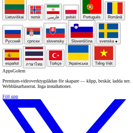
Lietuviškai
norsk
فارسی
polski
Português
Română
Русский
српски
slovensky
Slovenščina
svenska
●
español
Türkçe
Українська
Tiếng Việt
ภาษาไทย
Apps
Golem
Premium-videoverktygslådan för skapare — klipp, beskär, ladda ner.
Webbläsarbaserat. Inga installationer.
Följ upp