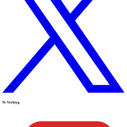
№
Verktyg