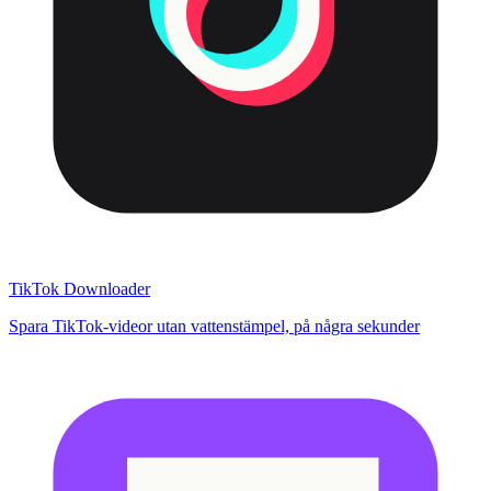
TikTok Downloader
Spara TikTok-videor utan vattenstämpel, på några sekunder