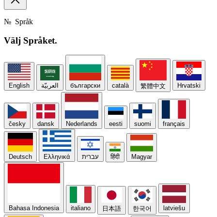
№
Språk
Välj
Språket.
English
العربيّة
български
català
Hrvatski
繁體中文
česky
dansk
Nederlands
eesti
suomi
français
Deutsch
Ελληνικά
עברית
हिंदी
Magyar
Bahasa Indonesia
italiano
latviešu
日本語
한국어