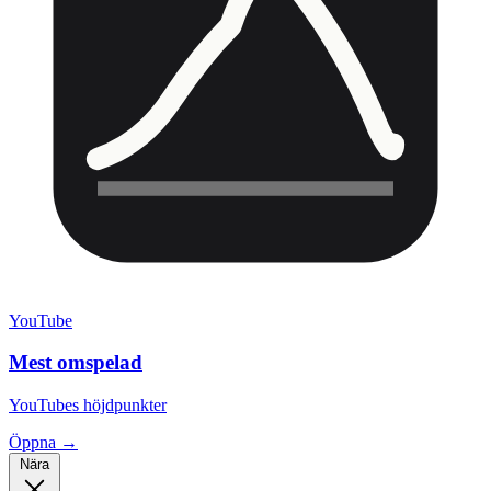
YouTube
Mest omspelad
YouTubes höjdpunkter
Öppna →
Nära