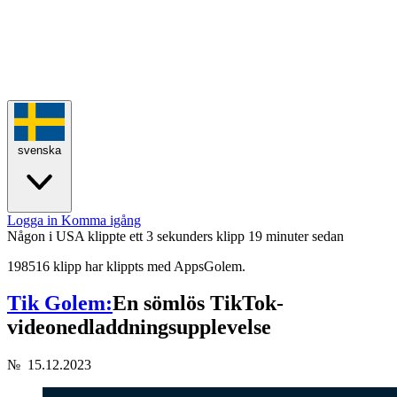
svenska
Logga in
Komma igång
Någon i USA klippte ett 3 sekunders klipp
19 minuter sedan
198516 klipp har klippts med AppsGolem.
Tik Golem:
En sömlös TikTok-
videonedladdningsupplevelse
№
15.12.2023