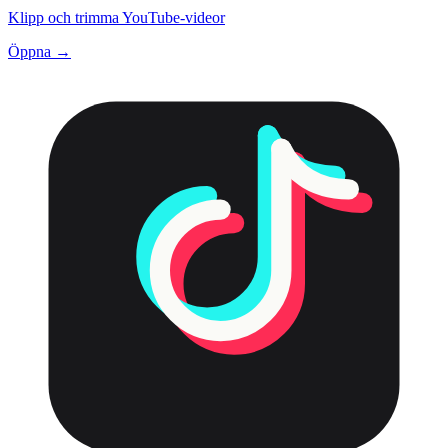
Klipp och trimma YouTube-videor
Öppna →