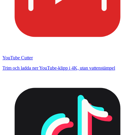
YouTube Cutter
Trim och ladda ner YouTube-klipp i 4K, utan vattenstämpel