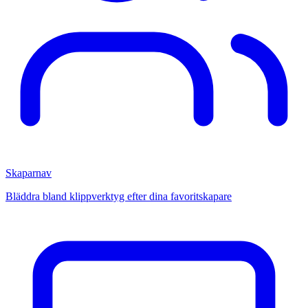
Skaparnav
Bläddra bland klippverktyg efter dina favoritskapare