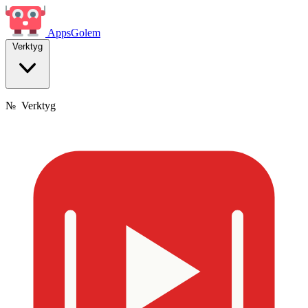
Apps
Golem
Verktyg
№
Verktyg