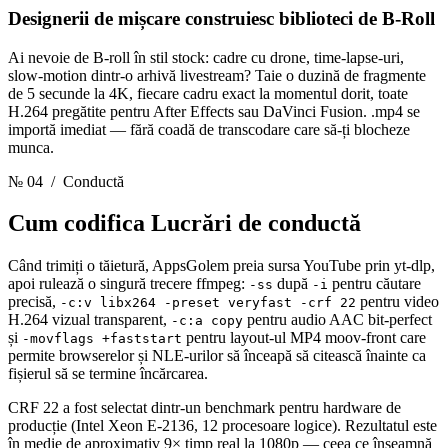
Designerii de mișcare construiesc biblioteci de B-Roll
Ai nevoie de B-roll în stil stock: cadre cu drone, time-lapse-uri,
slow-motion dintr-o arhivă livestream? Taie o duzină de fragmente
de 5 secunde la 4K, fiecare cadru exact la momentul dorit, toate
H.264 pregătite pentru After Effects sau DaVinci Fusion. .mp4 se
importă imediat — fără coadă de transcodare care să-ți blocheze
munca.
№ 04
/ Conductă
Cum codifica
Lucrări de conductă
Când trimiți o tăietură, AppsGolem preia sursa YouTube prin yt-dlp,
apoi rulează o singură trecere ffmpeg:
după
pentru căutare
-ss
-i
precisă,
pentru video
-c:v libx264 -preset veryfast -crf 22
H.264 vizual transparent,
pentru audio AAC bit-perfect
-c:a copy
și
pentru layout-ul MP4 moov-front care
-movflags +faststart
permite browserelor și NLE-urilor să înceapă să citească înainte ca
fișierul să se termine încărcarea.
CRF 22 a fost selectat dintr-un benchmark pentru hardware de
producție (Intel Xeon E-2136, 12 procesoare logice). Rezultatul este
în medie de aproximativ 9× timp real la 1080p — ceea ce înseamnă