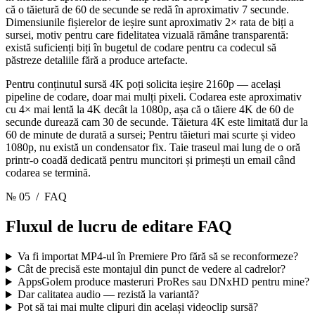
că o tăietură de 60 de secunde se redă în aproximativ 7 secunde.
Dimensiunile fișierelor de ieșire sunt aproximativ 2× rata de biți a
sursei, motiv pentru care fidelitatea vizuală rămâne transparentă:
există suficienți biți în bugetul de codare pentru ca codecul să
păstreze detaliile fără a produce artefacte.
Pentru conținutul sursă 4K poți solicita ieșire 2160p — același
pipeline de codare, doar mai mulți pixeli. Codarea este aproximativ
cu 4× mai lentă la 4K decât la 1080p, așa că o tăiere 4K de 60 de
secunde durează cam 30 de secunde. Tăietura 4K este limitată dur la
60 de minute de durată a sursei; Pentru tăieturi mai scurte și video
1080p, nu există un condensator fix. Taie traseul mai lung de o oră
printr-o coadă dedicată pentru muncitori și primești un email când
codarea se termină.
№ 05
/ FAQ
Fluxul de lucru de editare
FAQ
Va fi importat MP4-ul în Premiere Pro fără să se reconformeze?
Cât de precisă este montajul din punct de vedere al cadrelor?
AppsGolem produce masteruri ProRes sau DNxHD pentru mine?
Dar calitatea audio — rezistă la variantă?
Pot să tai mai multe clipuri din același videoclip sursă?