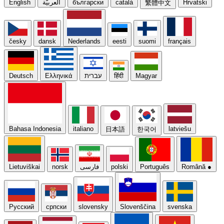
English
العربيّة
български
català
Hrvatski
繁體中文
česky
dansk
Nederlands
eesti
suomi
français
Deutsch
Ελληνικά
עברית
हिंदी
Magyar
Bahasa Indonesia
italiano
latviešu
日本語
한국어
Lietuviškai
norsk
فارسی
polski
Português
Română
●
Русский
српски
slovensky
Slovenščina
svenska