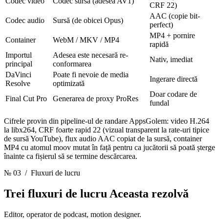
Codec video
Codec sursă (adesea AV1)
CRF 22)
AAC (copie bit-
Codec audio
Sursă (de obicei Opus)
perfect)
MP4 + pornire
Container
WebM / MKV / MP4
rapidă
Importul
Adesea este necesară re-
Nativ, imediat
principal
conformarea
DaVinci
Poate fi nevoie de media
Ingerare directă
Resolve
optimizată
Doar codare de
Final Cut Pro
Generarea de proxy ProRes
fundal
Cifrele provin din pipeline-ul de randare AppsGolem: video H.264
la libx264, CRF foarte rapid 22 (vizual transparent la rate-uri tipice
de sursă YouTube), flux audio AAC copiat de la sursă, container
MP4 cu atomul moov mutat în față pentru ca jucătorii să poată șterge
înainte ca fișierul să se termine descărcarea.
№ 03
/ Fluxuri de lucru
Trei fluxuri de lucru
Aceasta rezolvă
Editor, operator de podcast, motion designer.