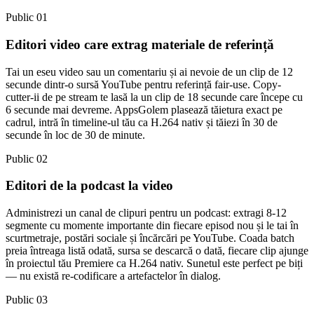
Public 01
Editori video care extrag materiale de referință
Tai un eseu video sau un comentariu și ai nevoie de un clip de 12
secunde dintr-o sursă YouTube pentru referință fair-use. Copy-
cutter-ii de pe stream te lasă la un clip de 18 secunde care începe cu
6 secunde mai devreme. AppsGolem plasează tăietura exact pe
cadrul, intră în timeline-ul tău ca H.264 nativ și tăiezi în 30 de
secunde în loc de 30 de minute.
Public 02
Editori de la podcast la video
Administrezi un canal de clipuri pentru un podcast: extragi 8-12
segmente cu momente importante din fiecare episod nou și le tai în
scurtmetraje, postări sociale și încărcări pe YouTube. Coada batch
preia întreaga listă odată, sursa se descarcă o dată, fiecare clip ajunge
în proiectul tău Premiere ca H.264 nativ. Sunetul este perfect pe biți
— nu există re-codificare a artefactelor în dialog.
Public 03