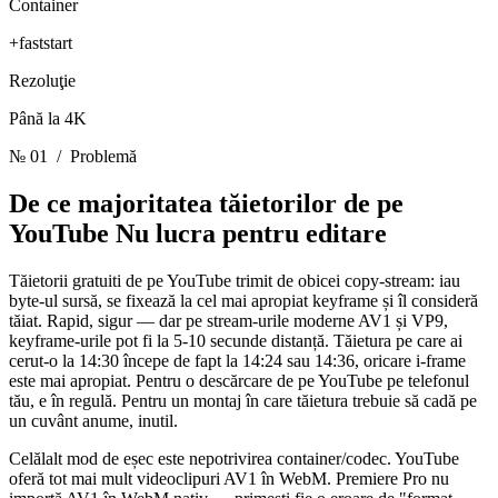
Container
+faststart
Rezoluţie
Până la 4K
№ 01
/ Problemă
De ce majoritatea tăietorilor de pe
YouTube
Nu lucra pentru editare
Tăietorii gratuiti de pe YouTube trimit de obicei copy-stream: iau
byte-ul sursă, se fixează la cel mai apropiat keyframe și îl consideră
tăiat. Rapid, sigur — dar pe stream-urile moderne AV1 și VP9,
keyframe-urile pot fi la 5-10 secunde distanță. Tăietura pe care ai
cerut-o la 14:30 începe de fapt la 14:24 sau 14:36, oricare i-frame
este mai apropiat. Pentru o descărcare de pe YouTube pe telefonul
tău, e în regulă. Pentru un montaj în care tăietura trebuie să cadă pe
un cuvânt anume, inutil.
Celălalt mod de eșec este nepotrivirea container/codec. YouTube
oferă tot mai mult videoclipuri AV1 în WebM. Premiere Pro nu