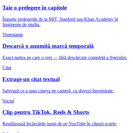
Taie o prelegere în capitole
Împarte prelegerile de la MIT, Stanford sau Khan Academy în
fragmente de studiu.
Timestamp
Descarcă o anumită marcă temporală
Exact partea pe care o vrei — fără descărcare completă a fișierului.
Citat
Extrage un citat textual
Salvează ce a spus cineva pe cameră, cu dovezi înregistrate.
Social
Clip pentru TikTok, Reels & Shorts
Reutilizează încărcările lungi de pe YouTube în clipuri scurte.