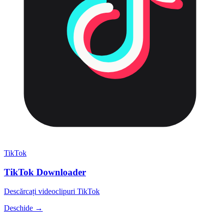
TikTok
TikTok Downloader
Descărcați videoclipuri TikTok
Deschide →