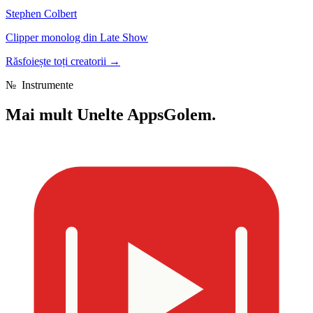
Stephen Colbert
Clipper monolog din Late Show
Răsfoiește toți creatorii
→
№
Instrumente
Mai mult
Unelte AppsGolem.