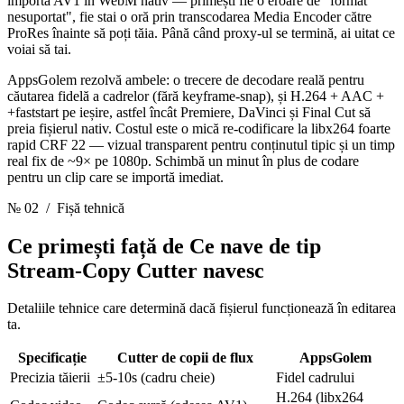
importă AV1 în WebM nativ — primești fie o eroare de "format
nesuportat", fie stai o oră prin transcodarea Media Encoder către
ProRes înainte să poți tăia. Până când proxy-ul se termină, ai uitat ce
voiai să tai.
AppsGolem rezolvă ambele: o trecere de decodare reală pentru
căutarea fidelă a cadrelor (fără keyframe-snap), și H.264 + AAC +
+faststart pe ieșire, astfel încât Premiere, DaVinci și Final Cut să
preia fișierul nativ. Costul este o mică re-codificare la libx264 foarte
rapid CRF 22 — vizual transparent pentru conținutul tipic și un timp
real fix de ~9× pe 1080p. Schimbă un minut în plus de codare
pentru un clip care se importă imediat.
№ 02
/ Fișă tehnică
Ce primești față de
Ce nave de tip
Stream-Copy Cutter navesc
Detaliile tehnice care determină dacă fișierul funcționează în editarea
ta.
Specificație
Cutter de copii de flux
AppsGolem
Precizia tăierii
±5-10s (cadru cheie)
Fidel cadrului
H.264 (libx264