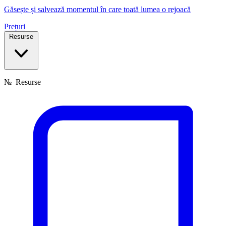
Găsește și salvează momentul în care toată lumea o rejoacă
Prețuri
Resurse
№
Resurse