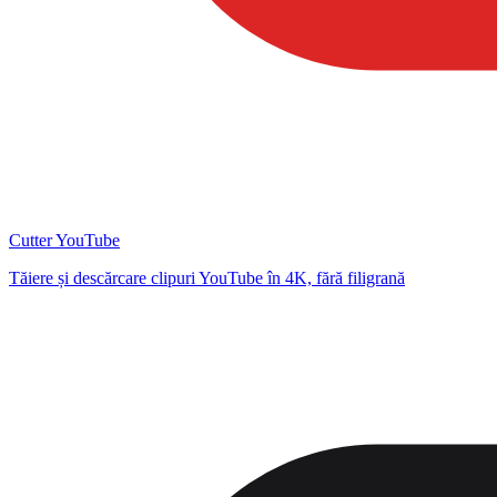
Cutter YouTube
Tăiere și descărcare clipuri YouTube în 4K, fără filigrană