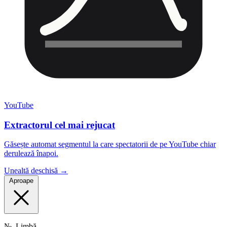
YouTube
Extractorul cel mai rejucat
Găsește automat segmentul la care spectatorii de pe YouTube chiar
derulează înapoi.
Unealtă deschisă →
Aproape
№
Limbă