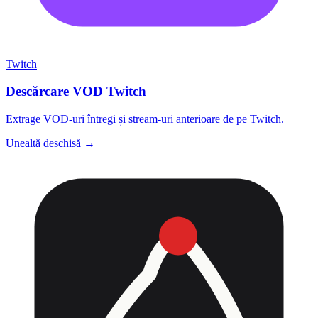
Twitch
Descărcare VOD Twitch
Extrage VOD-uri întregi și stream-uri anterioare de pe Twitch.
Unealtă deschisă →