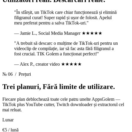
"În sfârșit, un TikTok care chiar funcționează și elimină
filigranul curat! Super rapid și ușor de folosit. Apelul
meu preferat pentru a salva TikTok-uri."
— Jamie L., Social Media Manager
★★★★★
"A trebuit să descarc o mulțime de TikTok-uri pentru un
videoclip de compilație, iar să fac asta fără filigranul a
fost crucial. TIK Golem a funcționat perfect!"
— Alex P., creator video
★★★★★
№ 06
/ Prețuri
Trei planuri,
Fără limite de utilizare.
Fiecare plan deblochează toate cele patru unelte AppsGolem —
TikTok plus YouTube cutter, Twitch downloader și extractorul cel
mai reluat.
Lunar
€5
/ lună