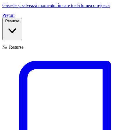
Găsește și salvează momentul în care toată lumea o rejoacă
Prețuri
Resurse
№
Resurse