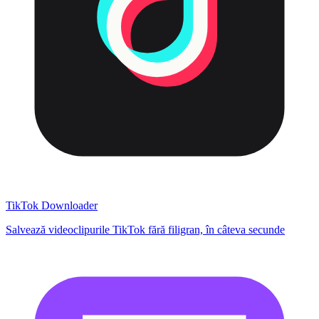
TikTok Downloader
Salvează videoclipurile TikTok fără filigran, în câteva secunde