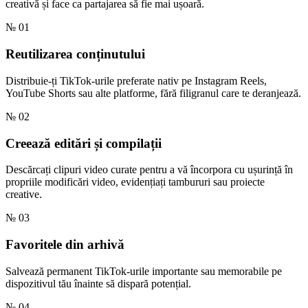
creativă și face ca partajarea să fie mai ușoară.
№ 01
Reutilizarea conținutului
Distribuie-ți TikTok-urile preferate nativ pe Instagram Reels,
YouTube Shorts sau alte platforme, fără filigranul care te deranjează.
№ 02
Creează editări și compilații
Descărcați clipuri video curate pentru a vă încorpora cu ușurință în
propriile modificări video, evidențiați tambururi sau proiecte
creative.
№ 03
Favoritele din arhivă
Salvează permanent TikTok-urile importante sau memorabile pe
dispozitivul tău înainte să dispară potențial.
№ 04