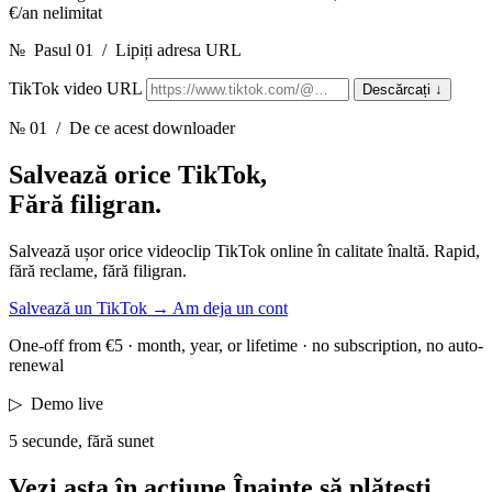
€/an nelimitat
№
Pasul 01
/
Lipiți adresa URL
TikTok video URL
Descărcați
↓
№ 01
/ De ce acest downloader
Salvează orice TikTok,
Fără filigran.
Salvează ușor orice videoclip TikTok online în calitate înaltă. Rapid,
fără reclame, fără filigran.
Salvează un TikTok
→
Am deja un cont
One-off from €5 · month, year, or lifetime · no subscription, no auto-
renewal
▷
Demo live
5 secunde, fără sunet
Vezi asta în acțiune
Înainte să plătești.