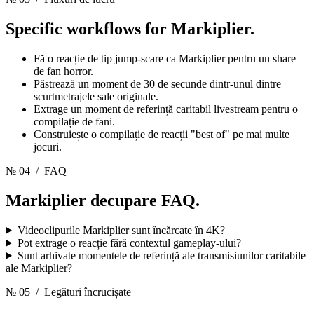
Specific workflows for
Markiplier.
Fă o reacție de tip jump-scare ca Markiplier pentru un share
de fan horror.
Păstrează un moment de 30 de secunde dintr-unul dintre
scurtmetrajele sale originale.
Extrage un moment de referință caritabil livestream pentru o
compilație de fani.
Construiește o compilație de reacții "best of" pe mai multe
jocuri.
№ 04
/ FAQ
Markiplier decupare
FAQ.
Videoclipurile Markiplier sunt încărcate în 4K?
Pot extrage o reacție fără contextul gameplay-ului?
Sunt arhivate momentele de referință ale transmisiunilor caritabile
ale Markiplier?
№ 05
/ Legături încrucișate