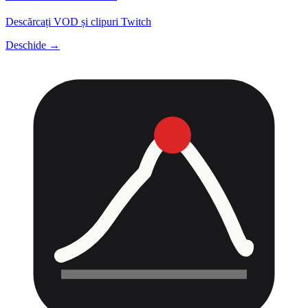
Descărcați VOD și clipuri Twitch
Deschide →