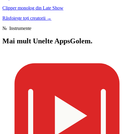
Clipper monolog din Late Show
Răsfoiește toți creatorii
→
№
Instrumente
Mai mult
Unelte AppsGolem.