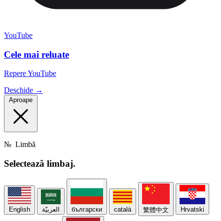
YouTube
Cele mai reluate
Repere YouTube
Deschide →
Aproape
№
Limbă
Selectează
limbaj.
English
العربيّة
български
català
Hrvatski
繁體中文