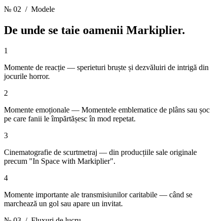
№ 02
/ Modele
De unde se taie oamenii
Markiplier.
1
Momente de reacție — sperieturi bruște și dezvăluiri de intrigă din
jocurile horror.
2
Momente emoționale — Momentele emblematice de plâns sau șoc
pe care fanii le împărtășesc în mod repetat.
3
Cinematografie de scurtmetraj — din producțiile sale originale
precum "In Space with Markiplier".
4
Momente importante ale transmisiunilor caritabile — când se
marchează un gol sau apare un invitat.
№ 03
/ Fluxuri de lucru