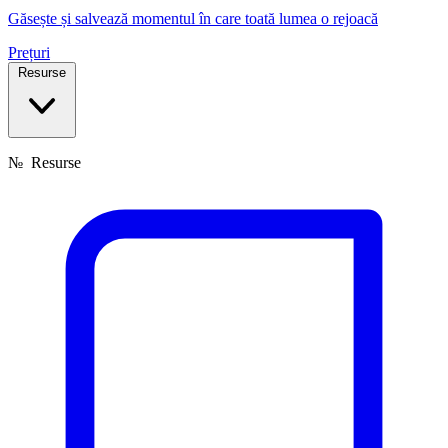
Găsește și salvează momentul în care toată lumea o rejoacă
Prețuri
Resurse
№
Resurse