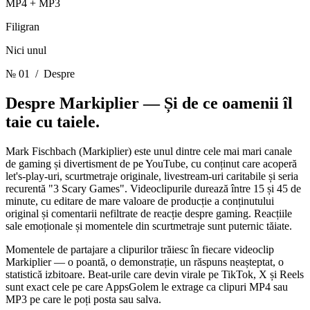
MP4 + MP3
Filigran
Nici unul
№ 01
/ Despre
Despre Markiplier —
Și de ce oamenii îl
taie cu taiele.
Mark Fischbach (Markiplier) este unul dintre cele mai mari canale
de gaming și divertisment de pe YouTube, cu conținut care acoperă
let's-play-uri, scurtmetraje originale, livestream-uri caritabile și seria
recurentă "3 Scary Games". Videoclipurile durează între 15 și 45 de
minute, cu editare de mare valoare de producție a conținutului
original și comentarii nefiltrate de reacție despre gaming. Reacțiile
sale emoționale și momentele din scurtmetraje sunt puternic tăiate.
Momentele de partajare a clipurilor trăiesc în fiecare videoclip
Markiplier — o poantă, o demonstrație, un răspuns neașteptat, o
statistică izbitoare. Beat-urile care devin virale pe TikTok, X și Reels
sunt exact cele pe care AppsGolem le extrage ca clipuri MP4 sau
MP3 pe care le poți posta sau salva.