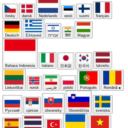
česky
dansk
Nederlands
eesti
suomi
français
Deutsch
Ελληνικά
עברית
हिंदी
Magyar
Bahasa Indonesia
italiano
latviešu
日本語
한국어
Lietuviškai
norsk
فارسی
polski
Português
Română
●
Русский
српски
slovensky
Slovenščina
svenska