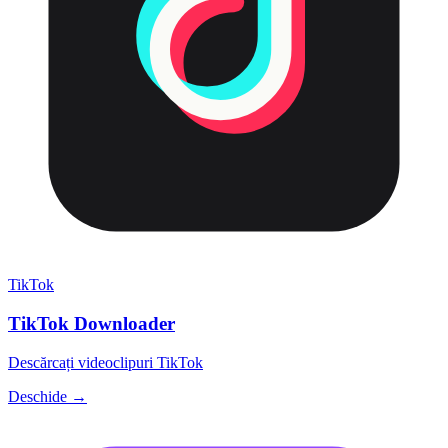
TikTok
TikTok Downloader
Descărcați videoclipuri TikTok
Deschide →