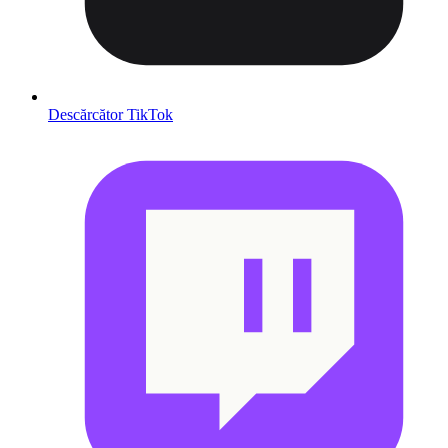
Descărcător TikTok