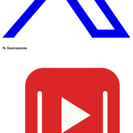
№
Instrumente