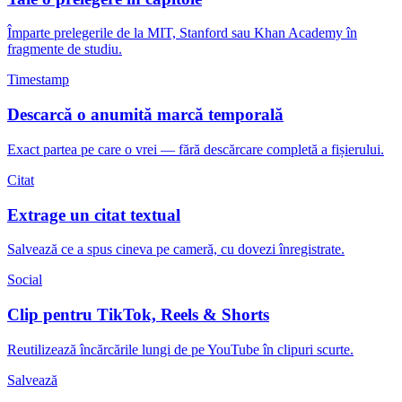
Împarte prelegerile de la MIT, Stanford sau Khan Academy în
fragmente de studiu.
Timestamp
Descarcă o anumită marcă temporală
Exact partea pe care o vrei — fără descărcare completă a fișierului.
Citat
Extrage un citat textual
Salvează ce a spus cineva pe cameră, cu dovezi înregistrate.
Social
Clip pentru TikTok, Reels & Shorts
Reutilizează încărcările lungi de pe YouTube în clipuri scurte.
Salvează