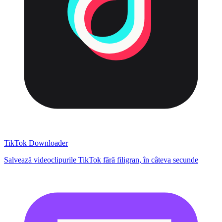
TikTok Downloader
Salvează videoclipurile TikTok fără filigran, în câteva secunde