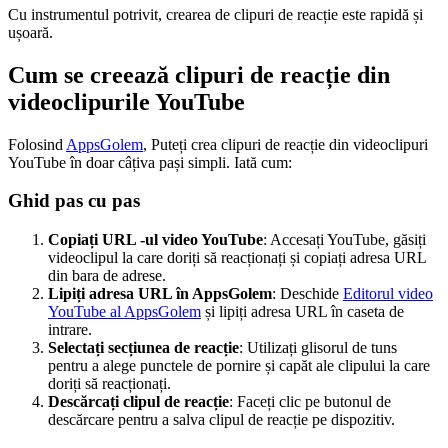
Cu instrumentul potrivit, crearea de clipuri de reacție este rapidă și
ușoară.
Cum se creează clipuri de reacție din
videoclipurile YouTube
Folosind
AppsGolem
, Puteți crea clipuri de reacție din videoclipuri
YouTube în doar câțiva pași simpli. Iată cum:
Ghid pas cu pas
Copiați URL -ul video YouTube
: Accesați YouTube, găsiți
videoclipul la care doriți să reacționați și copiați adresa URL
din bara de adrese.
Lipiți adresa URL în AppsGolem
: Deschide
Editorul video
YouTube al AppsGolem
și lipiți adresa URL în caseta de
intrare.
Selectați secțiunea de reacție
: Utilizați glisorul de tuns
pentru a alege punctele de pornire și capăt ale clipului la care
doriți să reacționați.
Descărcați clipul de reacție
: Faceți clic pe butonul de
descărcare pentru a salva clipul de reacție pe dispozitiv.