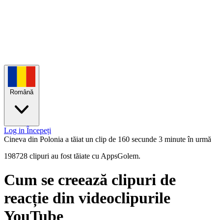
Română
Log in
Începeți
Cineva din Polonia a tăiat un clip de 160 secunde
3 minute în urmă
198728 clipuri au fost tăiate cu AppsGolem.
Cum se creează clipuri de
reacție din videoclipurile
YouTube