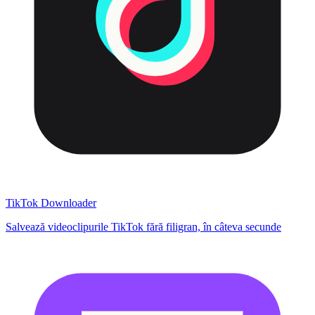
TikTok Downloader
Salvează videoclipurile TikTok fără filigran, în câteva secunde