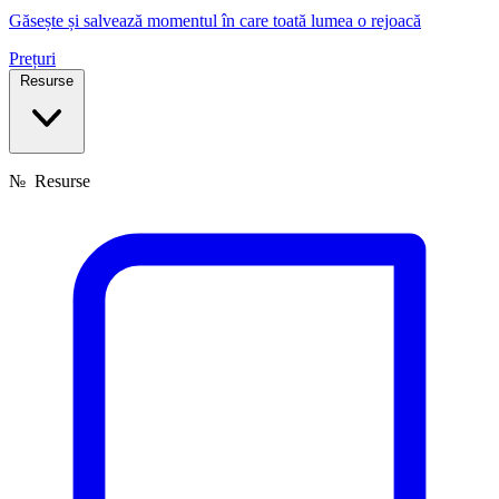
Găsește și salvează momentul în care toată lumea o rejoacă
Prețuri
Resurse
№
Resurse