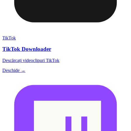
TikTok
TikTok Downloader
Descărcați videoclipuri TikTok
Deschide →