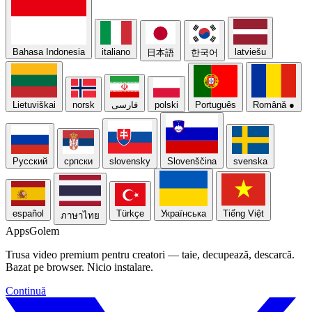
Bahasa Indonesia
italiano
latviešu
日本語
한국어
Lietuviškai
norsk
فارسی
polski
Português
Română
●
Русский
српски
slovensky
Slovenščina
svenska
español
Türkçe
Українська
Tiếng Việt
ภาษาไทย
Apps
Golem
Trusa video premium pentru creatori — taie, decupează, descarcă.
Bazat pe browser. Nicio instalare.
Continuă