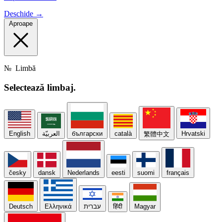
Deschide →
Aproape
№
Limbă
Selectează
limbaj.
English
العربيّة
български
català
Hrvatski
繁體中文
česky
dansk
Nederlands
eesti
suomi
français
Deutsch
Ελληνικά
עברית
हिंदी
Magyar