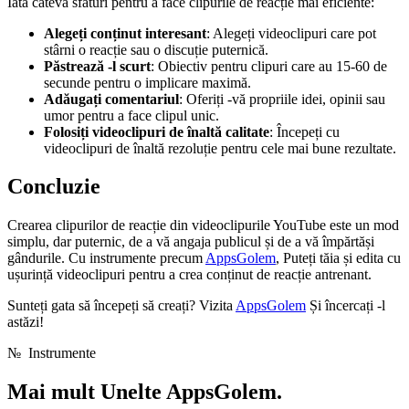
Iată câteva sfaturi pentru a face clipurile de reacție mai eficiente:
Alegeți conținut interesant
: Alegeți videoclipuri care pot
stârni o reacție sau o discuție puternică.
Păstrează -l scurt
: Obiectiv pentru clipuri care au 15-60 de
secunde pentru o implicare maximă.
Adăugați comentariul
: Oferiți -vă propriile idei, opinii sau
umor pentru a face clipul unic.
Folosiți videoclipuri de înaltă calitate
: Începeți cu
videoclipuri de înaltă rezoluție pentru cele mai bune rezultate.
Concluzie
Crearea clipurilor de reacție din videoclipurile YouTube este un mod
simplu, dar puternic, de a vă angaja publicul și de a vă împărtăși
gândurile. Cu instrumente precum
AppsGolem
, Puteți tăia și edita cu
ușurință videoclipuri pentru a crea conținut de reacție antrenant.
Sunteți gata să începeți să creați? Vizita
AppsGolem
Și încercați -l
astăzi!
№
Instrumente
Mai mult
Unelte AppsGolem.