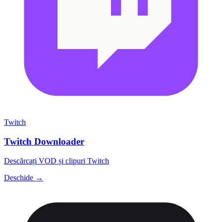
Twitch
Twitch Downloader
Descărcați VOD și clipuri Twitch
Deschide →