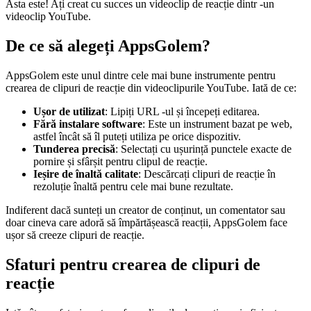
Asta este! Ați creat cu succes un videoclip de reacție dintr -un
videoclip YouTube.
De ce să alegeți AppsGolem?
AppsGolem este unul dintre cele mai bune instrumente pentru
crearea de clipuri de reacție din videoclipurile YouTube. Iată de ce:
Ușor de utilizat
: Lipiți URL -ul și începeți editarea.
Fără instalare software
: Este un instrument bazat pe web,
astfel încât să îl puteți utiliza pe orice dispozitiv.
Tunderea precisă
: Selectați cu ușurință punctele exacte de
pornire și sfârșit pentru clipul de reacție.
Ieșire de înaltă calitate
: Descărcați clipuri de reacție în
rezoluție înaltă pentru cele mai bune rezultate.
Indiferent dacă sunteți un creator de conținut, un comentator sau
doar cineva care adoră să împărtășească reacții, AppsGolem face
ușor să creeze clipuri de reacție.
Sfaturi pentru crearea de clipuri de
reacție