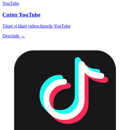
YouTube
Cutter YouTube
Tăiați și tăiați videoclipurile YouTube
Deschide →