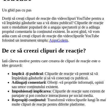
Un ghid pas cu pas
Doriți să creați clipuri de reacție din videoclipuri YouTube pentru a
vă împărtăși gândurile sau a vă distra publicul? Clipurile de reacție
sunt o modalitate populară de a angaja spectatorii și de a adăuga
propriul comentariu la conținutul existent. În acest ghid, vă vom
arăta cum să creați clipuri de reacție din videoclipurile YouTube
folosind un instrument simplu:
AppsGolem
.
De ce să creezi clipuri de reacție?
Iată câteva motive pentru care crearea de clipuri de reacție este o
idee grozavă:
Implică -ți publicul
: Clipurile de reacție vă permit să vă
împărtășiți gândurile și să vă conectați cu publicul.
Adăugați comentarii
: Oferiți -vă propriile informații, opinii
sau umor conținutului existent.
Impulsionați implicarea
: Clipurile de reacție sunt extrem de
partajate și pot conduce interacțiunea pe social media.
Repropiți conținutul
: Transformă videoclipurile lungi în mai
multe clipuri de reacție pentru diferite platforme.