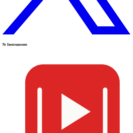
№
Instrumente