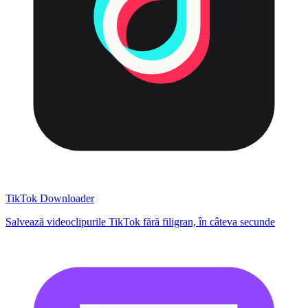
TikTok Downloader
Salvează videoclipurile TikTok fără filigran, în câteva secunde