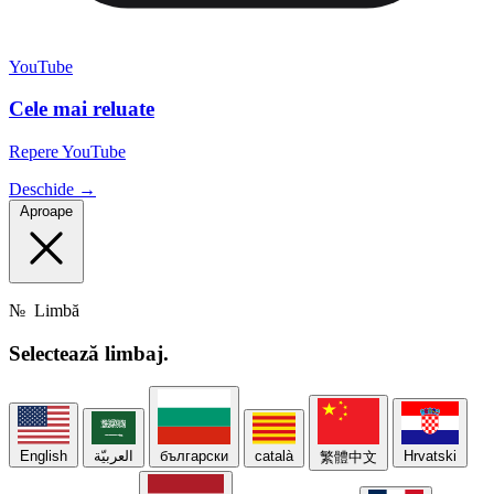
YouTube
Cele mai reluate
Repere YouTube
Deschide →
Aproape
№
Limbă
Selectează
limbaj.
English
العربيّة
български
català
Hrvatski
繁體中文