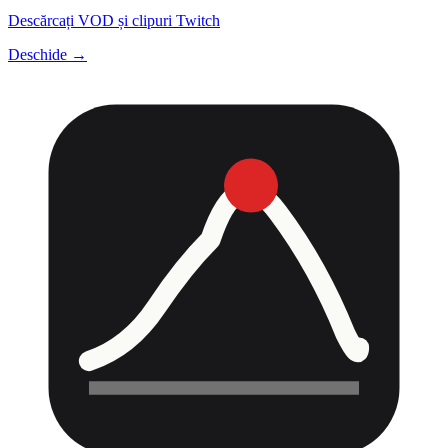
Descărcați VOD și clipuri Twitch
Deschide →