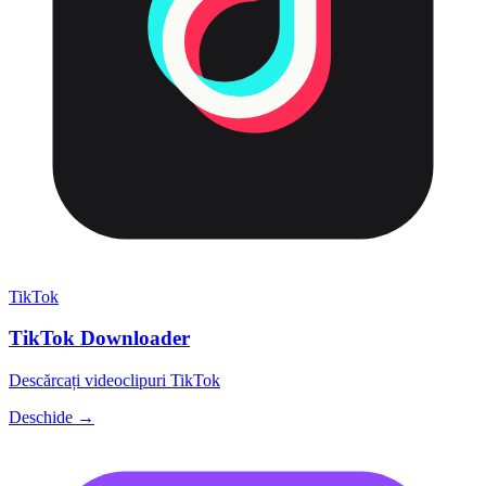
TikTok
TikTok Downloader
Descărcați videoclipuri TikTok
Deschide →