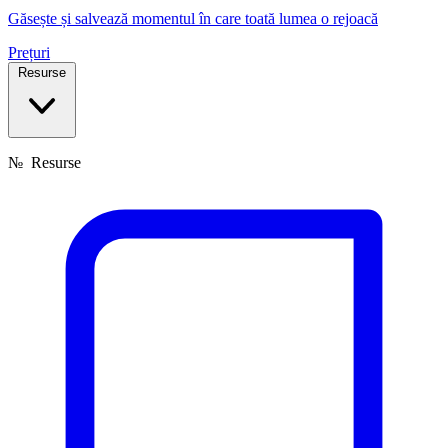
Găsește și salvează momentul în care toată lumea o rejoacă
Prețuri
Resurse
№
Resurse