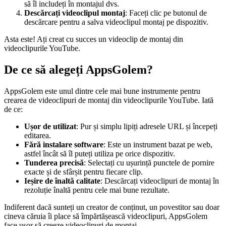
să îl includeți în montajul dvs.
Descărcați videoclipul montaj
: Faceți clic pe butonul de
descărcare pentru a salva videoclipul montaj pe dispozitiv.
Asta este! Ați creat cu succes un videoclip de montaj din
videoclipurile YouTube.
De ce să alegeți AppsGolem?
AppsGolem este unul dintre cele mai bune instrumente pentru
crearea de videoclipuri de montaj din videoclipurile YouTube. Iată
de ce:
Ușor de utilizat
: Pur și simplu lipiți adresele URL și începeți
editarea.
Fără instalare software
: Este un instrument bazat pe web,
astfel încât să îl puteți utiliza pe orice dispozitiv.
Tunderea precisă
: Selectați cu ușurință punctele de pornire
exacte și de sfârșit pentru fiecare clip.
Ieșire de înaltă calitate
: Descărcați videoclipuri de montaj în
rezoluție înaltă pentru cele mai bune rezultate.
Indiferent dacă sunteți un creator de conținut, un povestitor sau doar
cineva căruia îi place să împărtășească videoclipuri, AppsGolem
face ușor să creeze videoclipuri de montaj.