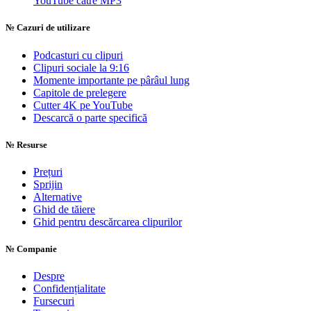
YouTube către MP3
№
Cazuri de utilizare
Podcasturi cu clipuri
Clipuri sociale la 9:16
Momente importante pe pârâul lung
Capitole de prelegere
Cutter 4K pe YouTube
Descarcă o parte specifică
№
Resurse
Prețuri
Sprijin
Alternative
Ghid de tăiere
Ghid pentru descărcarea clipurilor
№
Companie
Despre
Confidențialitate
Fursecuri