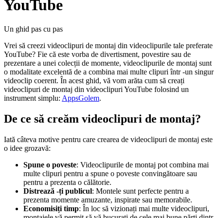
YouTube
Un ghid pas cu pas
Vrei să creezi videoclipuri de montaj din videoclipurile tale preferate
YouTube? Fie că este vorba de divertisment, povestire sau de
prezentare a unei colecții de momente, videoclipurile de montaj sunt
o modalitate excelentă de a combina mai multe clipuri într -un singur
videoclip coerent. În acest ghid, vă vom arăta cum să creați
videoclipuri de montaj din videoclipuri YouTube folosind un
instrument simplu:
AppsGolem
.
De ce să creăm videoclipuri de montaj?
Iată câteva motive pentru care crearea de videoclipuri de montaj este
o idee grozavă:
Spune o poveste
: Videoclipurile de montaj pot combina mai
multe clipuri pentru a spune o poveste convingătoare sau
pentru a prezenta o călătorie.
Distrează -ți publicul
: Montele sunt perfecte pentru a
prezenta momente amuzante, inspirate sau memorabile.
Economisiți timp
: În loc să vizionați mai multe videoclipuri,
montajele vă permit să vă bucurați de cele mai bune părți dintr