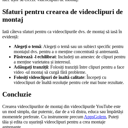
Sfaturi pentru crearea de videoclipuri de
montaj
Iată câteva sfaturi pentru ca videoclipurile dvs. de montaj să iasă în
evidență:
Alegeți o temă
: Alegeți o temă sau un subiect specific pentru
montajul dvs. pentru a o menține concentrată și antrenantă.
Păstrează -l echilibrat
: Includeți un amestec de clipuri pentru
a menține varietatea și interesul.
Adăugați tranziții
: Folosiți tranziții între clipuri pentru a face
video -ul montaj să curgă fără probleme.
Folosiți videoclipuri de înaltă calitate
: Începeți cu
videoclipuri de înaltă rezoluție pentru cele mai bune rezultate.
Concluzie
Crearea videoclipurilor de montaj din videoclipurile YouTube este
un mod simplu, dar puternic, dar de a vă distra, educa sau împărtăși
momentele preferate. Cu instrumente precum
AppsGolem
, Puteți
tăia și edita cu ușurință videoclipuri pentru a crea montaje
antrenante.