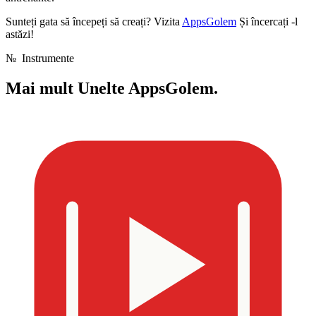
Sunteți gata să începeți să creați? Vizita
AppsGolem
Și încercați -l
astăzi!
№
Instrumente
Mai mult
Unelte AppsGolem.