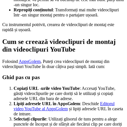
-un singur loc.
Repropiți conținutul
: Transformați mai multe videoclipuri
într -un singur montaj pentru o partajare ușoară.
Cu instrumentul potrivit, crearea de videoclipuri de montaj este
rapidă și ușoară.
Cum se creează videoclipuri de montaj
din videoclipuri YouTube
Folosind
AppsGolem
, Puteți crea videoclipuri de montaj din
videoclipuri YouTube în doar câțiva pași simpli. Iată cum:
Ghid pas cu pas
Copiați URL -urile video YouTube
: Accesați YouTube,
găsiți videoclipurile pe care doriți să le utilizați și copiați
adresele URL din bara de adrese.
Lipiți adresele URL în AppsGolem
: Deschide
Editorul
video YouTube al AppsGolem
și lipiți adresele URL în caseta
de intrare.
Selectați clipurile
: Utilizați glisorul de tuns pentru a alege
punctele de început și de sfârșit ale fiecărui clip pe care doriți