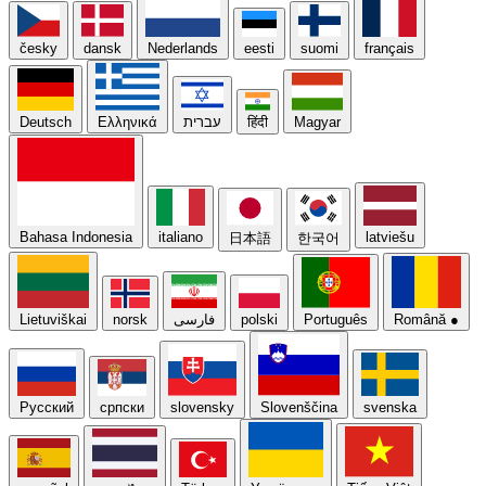
česky
dansk
Nederlands
eesti
suomi
français
Deutsch
Ελληνικά
עברית
हिंदी
Magyar
Bahasa Indonesia
italiano
latviešu
日本語
한국어
Lietuviškai
norsk
فارسی
polski
Português
Română
●
Русский
српски
slovensky
Slovenščina
svenska