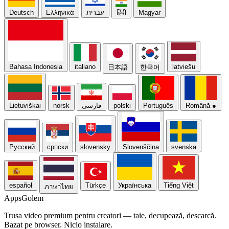
Deutsch
Ελληνικά
עברית
हिंदी
Magyar
Bahasa Indonesia
italiano
latviešu
日本語
한국어
Lietuviškai
norsk
فارسی
polski
Português
Română
●
Русский
српски
slovensky
Slovenščina
svenska
español
Türkçe
Українська
Tiếng Việt
ภาษาไทย
Apps
Golem
Trusa video premium pentru creatori — taie, decupează, descarcă.
Bazat pe browser. Nicio instalare.