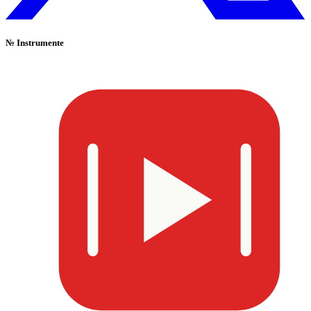
№
Instrumente