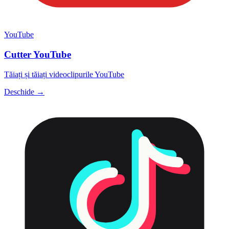
YouTube
Cutter YouTube
Tăiați și tăiați videoclipurile YouTube
Deschide →