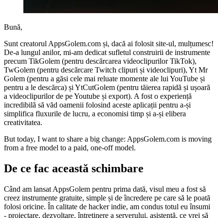
Bună,
Sunt creatorul AppsGolem.com și, dacă ai folosit site-ul, mulțumesc!
De-a lungul anilor, mi-am dedicat sufletul construirii de instrumente
precum TikGolem (pentru descărcarea videoclipurilor TikTok),
TwGolem (pentru descărcare Twitch clipuri și videoclipuri), Yt Mr
Golem (pentru a găsi cele mai reluate momente ale lui YouTube și
pentru a le descărca) și YtCutGolem (pentru tăierea rapidă și ușoară
a videoclipurilor de pe Youtube și export). A fost o experiență
incredibilă să văd oamenii folosind aceste aplicații pentru a-și
simplifica fluxurile de lucru, a economisi timp și a-și elibera
creativitatea.
But today, I want to share a big change: AppsGolem.com is moving
from a free model to a paid, one-off model.
De ce fac această schimbare
Când am lansat AppsGolem pentru prima dată, visul meu a fost să
creez instrumente gratuite, simple și de încredere pe care să le poată
folosi oricine. În calitate de hacker indie, am condus totul eu însumi
- proiectare, dezvoltare, întreținere a serverului, asistență, ce vrei să