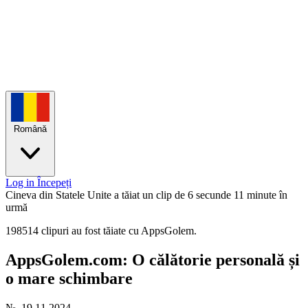
Română
Log in
Începeți
Cineva din Statele Unite a tăiat un clip de 6 secunde
11 minute în
urmă
198514 clipuri au fost tăiate cu AppsGolem.
AppsGolem.com: O călătorie personală și
o mare schimbare
№
19.11.2024