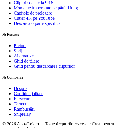
Clipuri sociale la 9:16
Momente importante pe pârâul lung
Capitole de prelegere
Cutter 4K pe YouTube
Descarcă o parte specifică
№
Resurse
Prețuri
Sprijin
Alternative
Ghid de tăiere
Ghid pentru descărcarea clipurilor
№
Companie
Despre
Confidențialitate
Fursecuri
Termeni
Rambursări
Sniprelay
© 2026 AppsGolem · Toate drepturile rezervate
Creat pentru