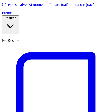
Găsește și salvează momentul în care toată lumea o rejoacă
Prețuri
Resurse
№
Resurse