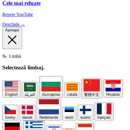
Cele mai reluate
Repere YouTube
Deschide →
Aproape
№
Limbă
Selectează
limbaj.
English
العربيّة
български
català
Hrvatski
繁體中文
česky
dansk
Nederlands
eesti
suomi
français