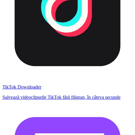
TikTok Downloader
Salvează videoclipurile TikTok fără filigran, în câteva secunde