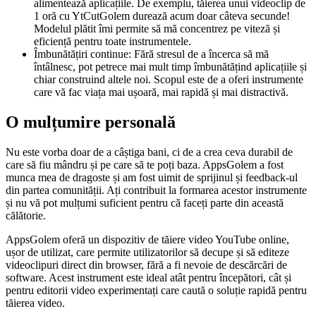
alimentează aplicațiile. De exemplu, tăierea unui videoclip de
1 oră cu YtCutGolem durează acum doar câteva secunde!
Modelul plătit îmi permite să mă concentrez pe viteză și
eficiență pentru toate instrumentele.
Îmbunătățiri continue: Fără stresul de a încerca să mă
întâlnesc, pot petrece mai mult timp îmbunătățind aplicațiile și
chiar construind altele noi. Scopul este de a oferi instrumente
care vă fac viața mai ușoară, mai rapidă și mai distractivă.
O mulțumire personală
Nu este vorba doar de a câștiga bani, ci de a crea ceva durabil de
care să fiu mândru și pe care să te poți baza. AppsGolem a fost
munca mea de dragoste și am fost uimit de sprijinul și feedback-ul
din partea comunității. Ați contribuit la formarea acestor instrumente
și nu vă pot mulțumi suficient pentru că faceți parte din această
călătorie.
AppsGolem oferă un dispozitiv de tăiere video YouTube online,
ușor de utilizat, care permite utilizatorilor să decupe și să editeze
videoclipuri direct din browser, fără a fi nevoie de descărcări de
software. Acest instrument este ideal atât pentru începători, cât și
pentru editorii video experimentați care caută o soluție rapidă pentru
tăierea video.