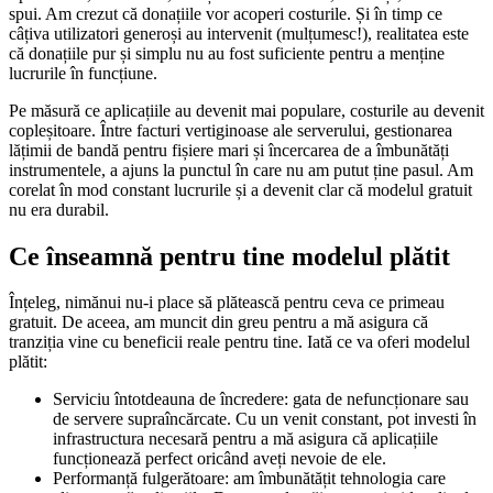
spui. Am crezut că donațiile vor acoperi costurile. Și în timp ce
câțiva utilizatori generoși au intervenit (mulțumesc!), realitatea este
că donațiile pur și simplu nu au fost suficiente pentru a menține
lucrurile în funcțiune.
Pe măsură ce aplicațiile au devenit mai populare, costurile au devenit
copleșitoare. Între facturi vertiginoase ale serverului, gestionarea
lățimii de bandă pentru fișiere mari și încercarea de a îmbunătăți
instrumentele, a ajuns la punctul în care nu am putut ține pasul. Am
corelat în mod constant lucrurile și a devenit clar că modelul gratuit
nu era durabil.
Ce înseamnă pentru tine modelul plătit
Înțeleg, nimănui nu-i place să plătească pentru ceva ce primeau
gratuit. De aceea, am muncit din greu pentru a mă asigura că
tranziția vine cu beneficii reale pentru tine. Iată ce va oferi modelul
plătit:
Serviciu întotdeauna de încredere: gata de nefuncționare sau
de servere supraîncărcate. Cu un venit constant, pot investi în
infrastructura necesară pentru a mă asigura că aplicațiile
funcționează perfect oricând aveți nevoie de ele.
Performanță fulgerătoare: am îmbunătățit tehnologia care