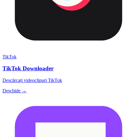
TikTok
TikTok Downloader
Descărcați videoclipuri TikTok
Deschide →