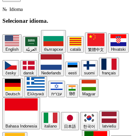
№
Idioma
Selecionar
idioma.
English
العربيّة
български
català
Hrvatski
繁體中文
česky
dansk
Nederlands
eesti
suomi
français
Deutsch
Ελληνικά
עברית
हिंदी
Magyar
Bahasa Indonesia
italiano
latviešu
日本語
한국어