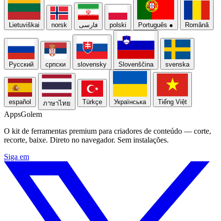
Lietuviškai
norsk
فارسی
polski
Português
●
Română
Русский
српски
slovensky
Slovenščina
svenska
español
Türkçe
Українська
Tiếng Việt
ภาษาไทย
Apps
Golem
O kit de ferramentas premium para criadores de conteúdo — corte,
recorte, baixe. Direto no navegador. Sem instalações.
Siga em