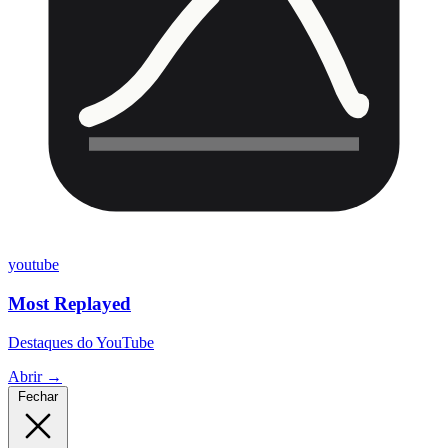
youtube
Most Replayed
Destaques do YouTube
Abrir →
Fechar