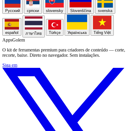
Русский
српски
slovensky
Slovenščina
svenska
español
Türkçe
Українська
Tiếng Việt
ภาษาไทย
Apps
Golem
O kit de ferramentas premium para criadores de conteúdo — corte,
recorte, baixe. Direto no navegador. Sem instalações.
Siga em