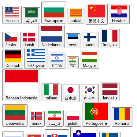
English
العربيّة
български
català
Hrvatski
繁體中文
česky
dansk
Nederlands
eesti
suomi
français
Deutsch
Ελληνικά
עברית
हिंदी
Magyar
Bahasa Indonesia
italiano
latviešu
日本語
한국어
Lietuviškai
norsk
فارسی
polski
Português
●
Română