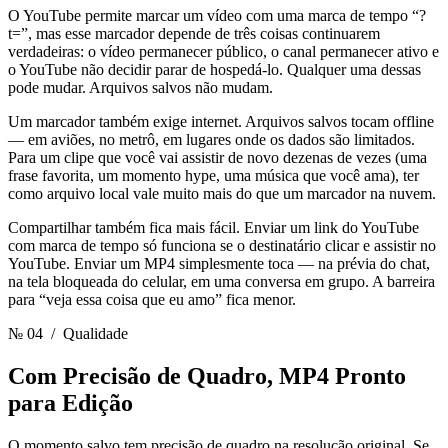
O YouTube permite marcar um vídeo com uma marca de tempo “?
t=”, mas esse marcador depende de três coisas continuarem
verdadeiras: o vídeo permanecer público, o canal permanecer ativo e
o YouTube não decidir parar de hospedá-lo. Qualquer uma dessas
pode mudar. Arquivos salvos não mudam.
Um marcador também exige internet. Arquivos salvos tocam offline
— em aviões, no metrô, em lugares onde os dados são limitados.
Para um clipe que você vai assistir de novo dezenas de vezes (uma
frase favorita, um momento hype, uma música que você ama), ter
como arquivo local vale muito mais do que um marcador na nuvem.
Compartilhar também fica mais fácil. Enviar um link do YouTube
com marca de tempo só funciona se o destinatário clicar e assistir no
YouTube. Enviar um MP4 simplesmente toca — na prévia do chat,
na tela bloqueada do celular, em uma conversa em grupo. A barreira
para “veja essa coisa que eu amo” fica menor.
№ 04
/ Qualidade
Com Precisão de Quadro,
MP4 Pronto
para Edição
O momento salvo tem precisão de quadro na resolução original. Se