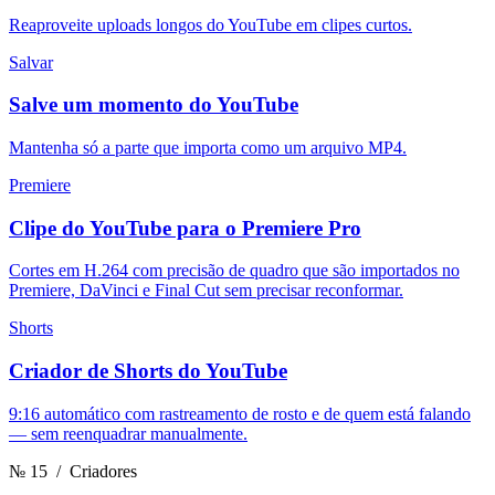
Reaproveite uploads longos do YouTube em clipes curtos.
Salvar
Salve um momento do YouTube
Mantenha só a parte que importa como um arquivo MP4.
Premiere
Clipe do YouTube para o Premiere Pro
Cortes em H.264 com precisão de quadro que são importados no
Premiere, DaVinci e Final Cut sem precisar reconformar.
Shorts
Criador de Shorts do YouTube
9:16 automático com rastreamento de rosto e de quem está falando
— sem reenquadrar manualmente.
№ 15
/ Criadores