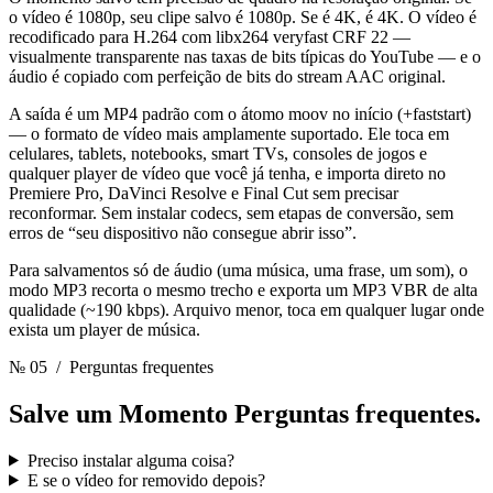
o vídeo é 1080p, seu clipe salvo é 1080p. Se é 4K, é 4K. O vídeo é
recodificado para H.264 com libx264 veryfast CRF 22 —
visualmente transparente nas taxas de bits típicas do YouTube — e o
áudio é copiado com perfeição de bits do stream AAC original.
A saída é um MP4 padrão com o átomo moov no início (+faststart)
— o formato de vídeo mais amplamente suportado. Ele toca em
celulares, tablets, notebooks, smart TVs, consoles de jogos e
qualquer player de vídeo que você já tenha, e importa direto no
Premiere Pro, DaVinci Resolve e Final Cut sem precisar
reconformar. Sem instalar codecs, sem etapas de conversão, sem
erros de “seu dispositivo não consegue abrir isso”.
Para salvamentos só de áudio (uma música, uma frase, um som), o
modo MP3 recorta o mesmo trecho e exporta um MP3 VBR de alta
qualidade (~190 kbps). Arquivo menor, toca em qualquer lugar onde
exista um player de música.
№ 05
/ Perguntas frequentes
Salve um Momento
Perguntas frequentes.
Preciso instalar alguma coisa?
E se o vídeo for removido depois?