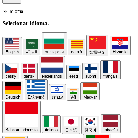
№
Idioma
Selecionar
idioma.
English
العربيّة
български
català
Hrvatski
繁體中文
česky
dansk
Nederlands
eesti
suomi
français
Deutsch
Ελληνικά
עברית
हिंदी
Magyar
Bahasa Indonesia
italiano
latviešu
日本語
한국어