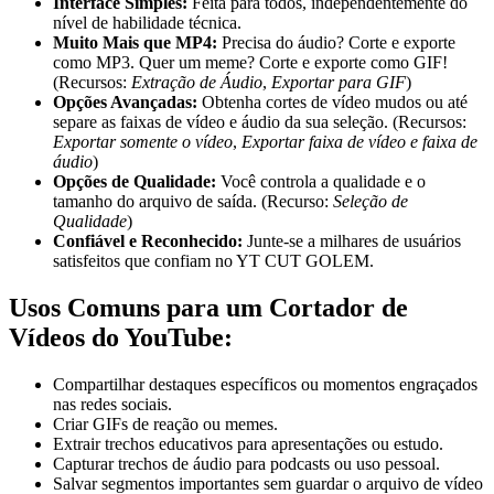
Interface Simples:
Feita para todos, independentemente do
nível de habilidade técnica.
Muito Mais que MP4:
Precisa do áudio? Corte e exporte
como MP3. Quer um meme? Corte e exporte como GIF!
(Recursos:
Extração de Áudio
,
Exportar para GIF
)
Opções Avançadas:
Obtenha cortes de vídeo mudos ou até
separe as faixas de vídeo e áudio da sua seleção. (Recursos:
Exportar somente o vídeo
,
Exportar faixa de vídeo e faixa de
áudio
)
Opções de Qualidade:
Você controla a qualidade e o
tamanho do arquivo de saída. (Recurso:
Seleção de
Qualidade
)
Confiável e Reconhecido:
Junte-se a milhares de usuários
satisfeitos que confiam no YT CUT GOLEM.
Usos Comuns para um Cortador de
Vídeos do YouTube:
Compartilhar destaques específicos ou momentos engraçados
nas redes sociais.
Criar GIFs de reação ou memes.
Extrair trechos educativos para apresentações ou estudo.
Capturar trechos de áudio para podcasts ou uso pessoal.
Salvar segmentos importantes sem guardar o arquivo de vídeo