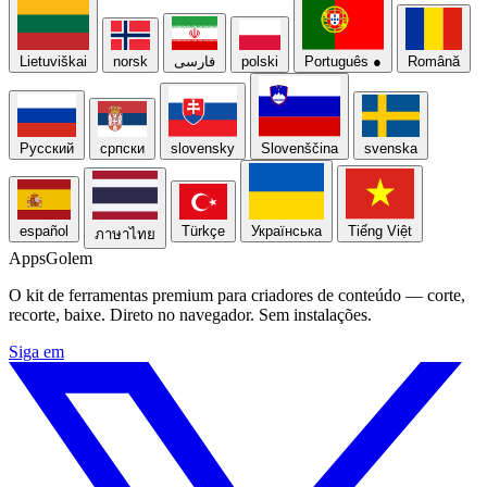
Lietuviškai
norsk
فارسی
polski
Português
●
Română
Русский
српски
slovensky
Slovenščina
svenska
español
Türkçe
Українська
Tiếng Việt
ภาษาไทย
Apps
Golem
O kit de ferramentas premium para criadores de conteúdo — corte,
recorte, baixe. Direto no navegador. Sem instalações.
Siga em