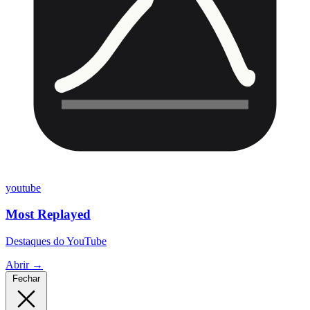
youtube
Most Replayed
Destaques do YouTube
Abrir →
Fechar