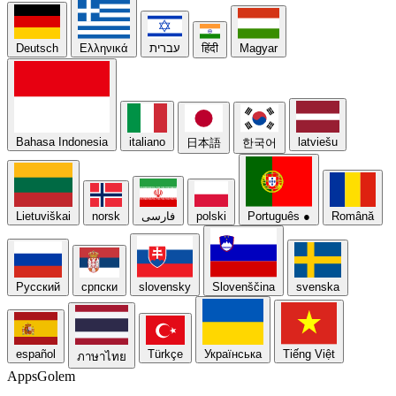
Deutsch
Ελληνικά
עברית
हिंदी
Magyar
Bahasa Indonesia
italiano
latviešu
日本語
한국어
Lietuviškai
norsk
فارسی
polski
Português
●
Română
Русский
српски
slovensky
Slovenščina
svenska
español
Türkçe
Українська
Tiếng Việt
ภาษาไทย
Apps
Golem