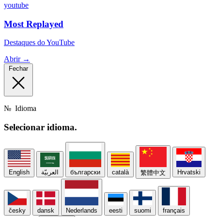
youtube
Most Replayed
Destaques do YouTube
Abrir →
Fechar
№
Idioma
Selecionar
idioma.
English
العربيّة
български
català
Hrvatski
繁體中文
česky
dansk
Nederlands
eesti
suomi
français