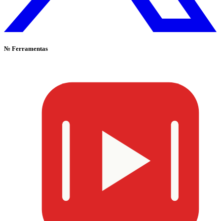
№
Ferramentas