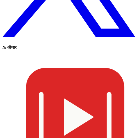
№
औजार