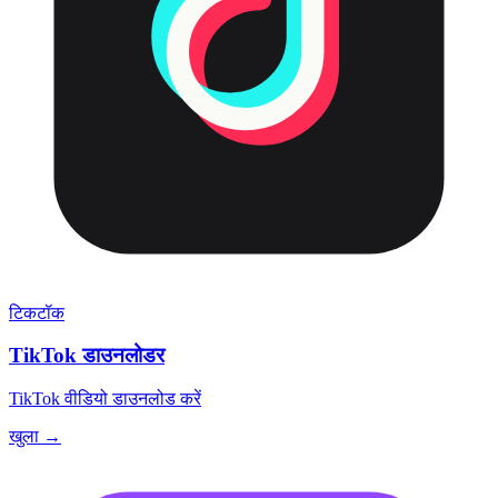
टिकटॉक
TikTok डाउनलोडर
TikTok वीडियो डाउनलोड करें
खुला →