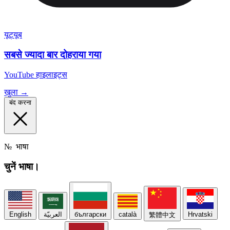
यूट्यूब
सबसे ज्यादा बार दोहराया गया
YouTube हाइलाइट्स
खुला →
बंद करना
№
भाषा
चुनें
भाषा।
English
العربيّة
български
català
Hrvatski
繁體中文