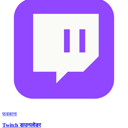
फड़काना
Twitch डाउनलोडर