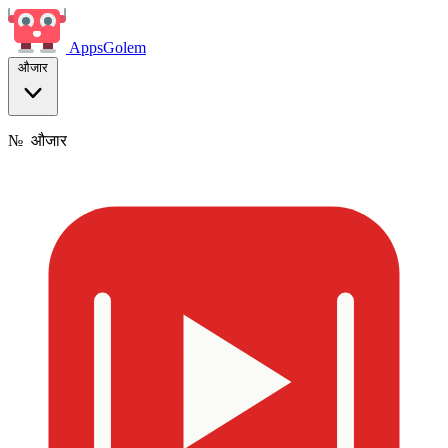
Apps
Golem
औजार
№
औजार