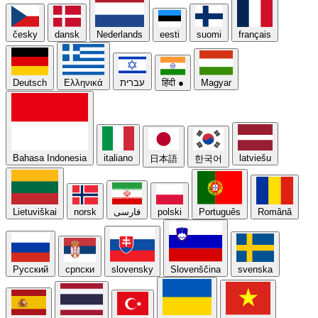
česky
dansk
Nederlands
eesti
suomi
français
Deutsch
Ελληνικά
עברית
हिंदी
●
Magyar
Bahasa Indonesia
italiano
latviešu
日本語
한국어
Lietuviškai
norsk
فارسی
polski
Português
Română
Русский
српски
slovensky
Slovenščina
svenska