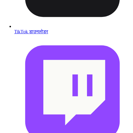
TikTok डाउनलोडर