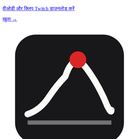
वीओडी और क्लिप Twitch डाउनलोड करें
खुला →