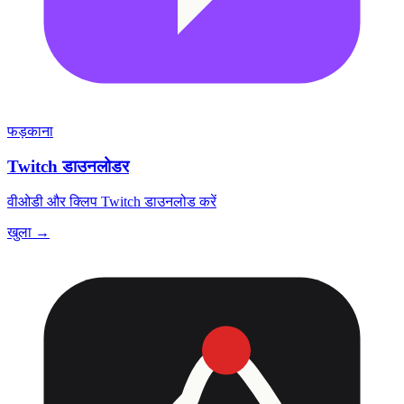
फड़काना
Twitch डाउनलोडर
वीओडी और क्लिप Twitch डाउनलोड करें
खुला →