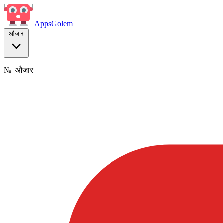
Apps
Golem
औजार
№
औजार