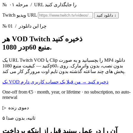
URL را جایگذاری کنید
/
مرحله ۰۱
№
Twitch ویدیو URL
↓
دانلود کنید
/ چرا این دانلودر
№ 01
هر VOD Twitch ذخیره کنید
در 1080p60 منبع.
یک URL Twitch VOD یا Clip را بچسبانید و به صورت MP4 دانلود
کنید — کیفیت منبع 1080p60، بدون نصب، بدون واترمارک. روی
پخش های چند ساعته گذشته بدون تایم اوت مرورگر کار می کند.
یک VOD ذخیره کنید
→
من قبلا یک حساب کاربری دارم
One-off from €5 · month, year, or lifetime · no subscription, no auto-
renewal
دموی زنده
▷
۵ ثانیه، بدون صدا
آن را در عمل ببینید
قبل از اینکه پرداخت