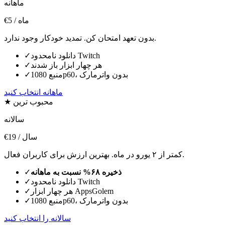
ماهانه
/ ماه
€5
بدون تعهد امتحان کن. تمدید خودکار وجود ندارد.
دانلود نامحدود Twitch
✓
هر چهار ابزار باز شدند
✓
منبع 1080p60، بدون واترمارک
✓
ماهانه انتخاب کنید
★ محبوب ترین
سالانه
/ سال
€19
کمتر از ۲ یورو در ماه. بهترین ارزش برای کاربران فعال.
ذخیره ۶۸% نسبت به ماهانه
✓
دانلود نامحدود Twitch
✓
هر چهار ابزار AppsGolem
✓
منبع 1080p60، بدون واترمارک
✓
سالانه را انتخاب کنید