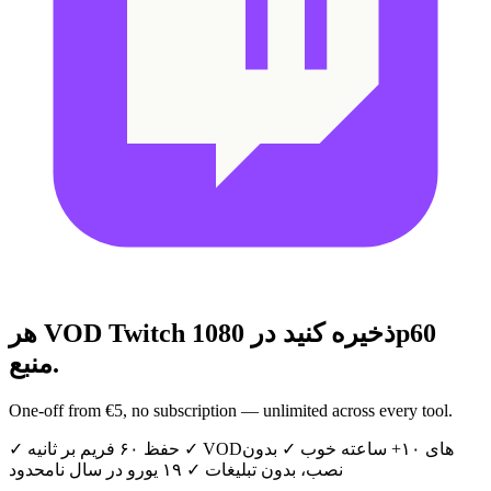
هر VOD Twitch ذخیره کنید
در 1080p60
منبع.
One-off from €5, no subscription — unlimited across every tool.
VODهای ۱۰+ ساعته خوب
✓
بدون
✓
حفظ ۶۰ فریم بر ثانیه
✓
نصب، بدون تبلیغات
✓
۱۹ یورو در سال نامحدود