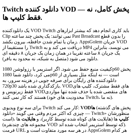
پخش کامل، نه
Twitch دانلود کننده VOD —
فقط کلیپ ها.
یک دانلودکننده VOD Twitch باید کاری انجام دهد که بیشتر ابزارهای
Clip نمی توانند: یک پخش چند ساعته Past Broadcast را بدون قطع
زمان یا تمام شدن حافظه، بیرون بکشد. AppsGolem جریان VOD
را مستقیما از Twitch دریافت می کند و به MP4 می نویسد، بنابراین
یک جریان ۸ ساعته تقریبا در همان زمان یک جریان ۸ دقیقه ای
دانلود می شود (متصل به شبکه، نه محدود به بافر).
کیفیت منبع حفظ می شود. اگر استریمر با رزولوشن 1080p60 پخش
می کرد، دانلود شما 1080p60 است — نه اینکه مثل بسیاری از
دانلودکننده های رایگان برای صرفه جویی در هزینه سرور، به
720p30 بازکدگذاری شده باشد. VODهای فقط مشترک، کلیپ های
فقط زیرنویس و VODهای منقضی شده یا حذف شده تنها مواردی
هستند که کار نمی کنند (محدودیت های خود Twitch، نه ما).
(پخش های گذشته
VODها
برای سه نوع ویدیوی Twitch کار می کند:
— چیزی که اکثر مردم وقتی می گویند «دانلود Twitch» منظورشان
کلیپ
ها (هایلایت های کوتاه شده توسط کاربر)، و
هایلایت
ها
است)،
(مجموعه های چندنفره VOD که توسط استریمر انتخاب شده اند).
فرمت URL در هر سه مورد متفاوت است و AppsGolem هر کدام