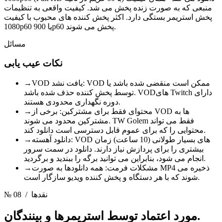
منبعی که به صورت زنده پخش می شد. کیفیت واقعی به تنظیمات
پخش استریمر بستگی دارد. اکثر پخش کننده های محبوب با کیفیت
1080p60 یا 900p60 پخش می شوند.
مسائل
نکات عیب یابی
VOD یافت نشد: VOD ممکن است منقضی شده باشد یا
→
توسط پخش کننده حذف شده باشد. VODهای Twitch دارای
دوره نگهداری محدودی هستند.
محتوای فقط برای مشترکین: برخی از VOD ها به
→
مشترکین محدود می شوند. TW Golem فقط می تواند
محتوایی را که برای عموم قابل دسترسی است دانلود کند.
دانلود آهسته: VOD های بسیار طولانی (10 ساعت) زمان
→
بیشتری را برای پردازش نیاز دارند. دانلود در سمت سرور
انجام می شود، بنابراین می توانید برگه را ببندید و برگردید.
مشکلات فرمت: همه دانلودها به صورت MP4 ذخیره می
→
شوند که با هر دستگاه و پخش کننده ویدیو سازگار است.
/ نقدها
№ 08
استریمرها و بینندگان.
مورد اعتماد توسط