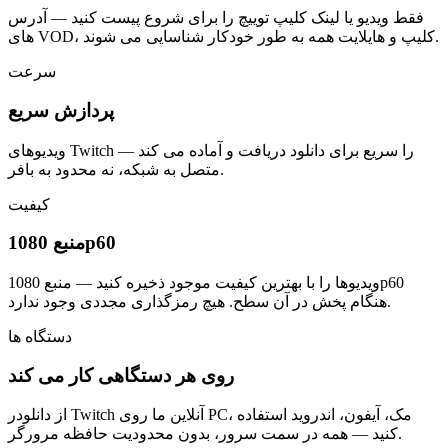
فقط ویدیو یا لینک کلیپ توییچ را برای شروع پیست کنید — آدرس
های VOD، کلیپ و هایلایت همه به طور خودکار شناسایی می شوند.
سرعت
پردازش سریع
ویدیوهای Twitch را سریع برای دانلود دریافت و آماده می کند —
متصل به شبکه، نه محدود به بافر.
کیفیت
منبع 1080p60
ویدیوها را با بهترین کیفیت موجود ذخیره کنید — منبع 1080p60
هنگام پخش در آن سطح. هیچ رمزگذاری مجددی وجود ندارد.
دستگاه ها
روی هر دستگاهی کار می کند
از دانلودر Twitch آنلاین ما روی PC، مک، آیفون، اندروید استفاده
کنید — همه در سمت سرور، بدون محدودیت حافظه مرورگر.