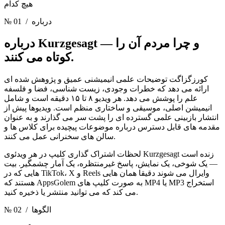
هیچ کدام
/ درباره
№ 01
و چرا مردم آن را
درباره Kurzgesagt —
کوتاه می کنند.
کورزگزاگت توضیحات علمی انیمیشنی عمیق و پژوهش شده ای
ارائه می دهد که خطرات وجودی، زیست شناسی، فضا و فلسفه
علم را پوشش می دهد. هر ویدیو ۸ تا ۱۵ دقیقه است و شامل
انیمیشن اصلی، موسیقی و ساختاری منظم است. ویدیوها پیش از
انتشار بازبینی علمی گسترده ای را پشت سر می گذارند و به عنوان
مقدمه های قابل دسترس درباره موضوعات پیچیده برای کلاس ها و
سالن های سخنرانی عمل می کنند.
لحظات اشتراک گذاری کلیپ در هر ویدئوی Kurzgesagt زنده است
— یک شوخی، یک نمایش، پاسخ غیرمنتظره، یک آمار چشمگیر. بیت
هایی که در TikTok، X و Reels وایرال می شوند دقیقا همان هایی
هستند که AppsGolem به صورت کلیپ های MP4 یا MP3 استخراج
می کند که می توانید منتشر یا ذخیره کنید.
/ الگوها
№ 02