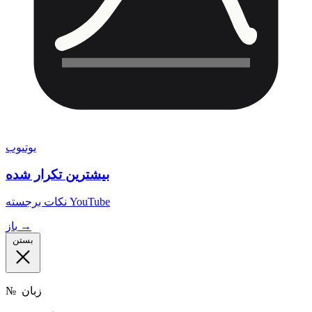
یوتیوب
بیشترین تکرار شده
نکات برجسته YouTube
باز →
بستن
زبان
№