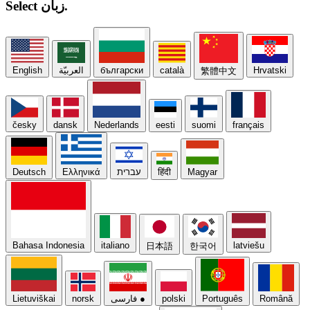
زبان.
Select
Hrvatski
català
български
العربيّة
English
繁體中文
česky
dansk
Nederlands
eesti
suomi
français
Magyar
हिंदी
עברית
Ελληνικά
Deutsch
Bahasa Indonesia
italiano
latviešu
日本語
한국어
Română
Português
polski
●
فارسی
norsk
Lietuviškai