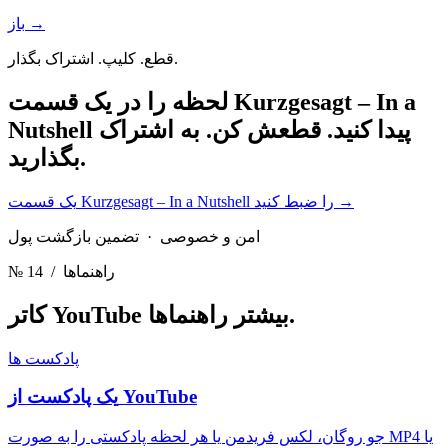
باز →
قطع. کلیپ. اشتراک بگذار.
لحظه را در یک قسمت Kurzgesagt – In a
Nutshell پیدا کنید.
قطعش کن. به اشتراک
بگذارید.
→
یک قسمت Kurzgesagt – In a Nutshell را ضبط کنید
امن و خصوصی · تضمین بازگشت پول
/ راهنماها
№ 14
راهنماها.
کاتر YouTube بیشتر
پادکست ها
یک پادکست از YouTube
جو روگان، لکس فریدمن یا هر لحظه پادکستی را به صورت MP4 یا