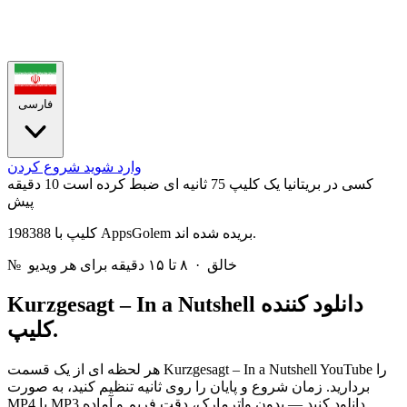
فارسی
وارد شوید
شروع کردن
کسی در بریتانیا یک کلیپ 75 ثانیه ای ضبط کرده است
10 دقیقه
پیش
198388 کلیپ با AppsGolem بریده شده اند.
خالق · ۸ تا ۱۵ دقیقه برای هر ویدیو
№
دانلود کننده
Kurzgesagt – In a Nutshell
کلیپ.
هر لحظه ای از یک قسمت Kurzgesagt – In a Nutshell YouTube را
بردارید. زمان شروع و پایان را روی ثانیه تنظیم کنید، به صورت
MP4 یا MP3 دانلود کنید — بدون واترمارک، دقت فریم و آماده