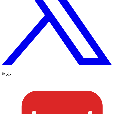
ابزار
№